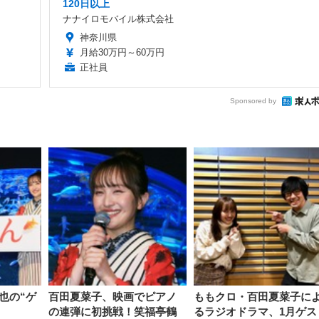
120日以上
ナナイロモバイル株式会社
神奈川県
月給30万円～60万円
正社員
Sponsored by
也の“ゲ
百田夏菜子、映画でピアノ
ももクロ・百田夏菜子に
の連弾に初挑戦！笑福亭鶴
るラジオドラマ、1月ゲス