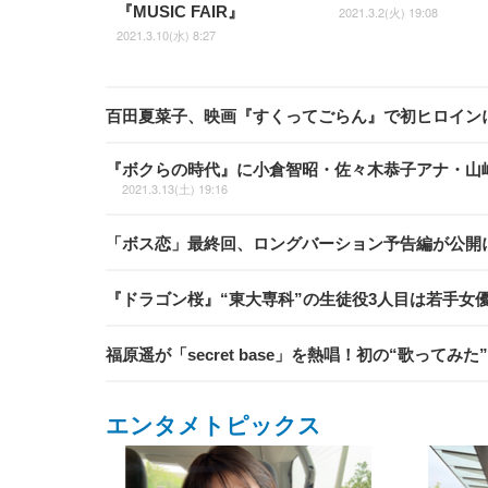
『MUSIC FAIR』
2021.3.2(火) 19:08
2021.3.10(水) 8:27
百田夏菜子、映画『すくってごらん』で初ヒロイン
『ボクらの時代』に小倉智昭・佐々木恭子アナ・山
2021.3.13(土) 19:16
「ボス恋」最終回、ロングバーション予告編が公開
『ドラゴン桜』“東大専科”の生徒役3人目は若手女
福原遥が「secret base」を熱唱！初の“歌って
エンタメトピックス