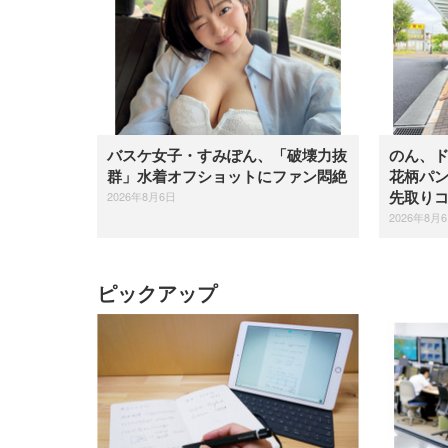
バスケ女子・すみぽん、「破壊力抜
のん、
群」水着オフショットにファン悶絶
花柄パ
2026年8月6日
先取り
2026年8月
ピックアップ