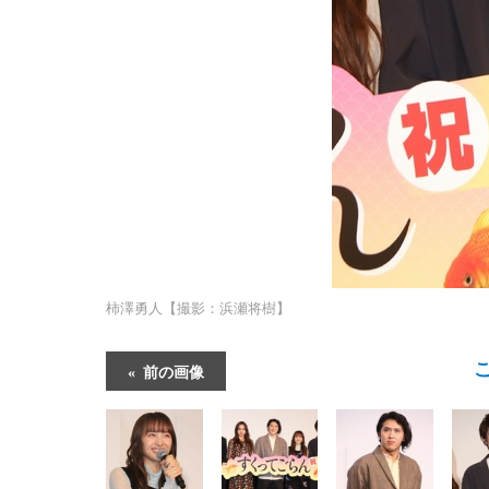
柿澤勇人【撮影：浜瀬将樹】
前の画像