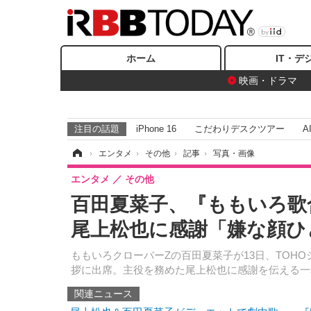
ホーム
IT・デ
映画・ドラマ
注目の話題
iPhone 16
こだわりデスクツアー
A
ホーム
›
エンタメ
›
その他
›
記事
›
写真・画像
エンタメ
その他
百田夏菜子、『ももいろ歌
尾上松也に感謝「嫌な顔ひ
ももいろクローバーZの百田夏菜子が13日、TOH
拶に出席。主役を務めた尾上松也に感謝を伝える一
関連ニュース