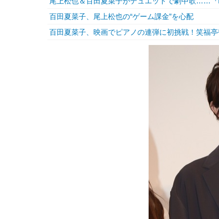
尾上松也＆百田夏菜子がデュエットで劇中歌……『MUS
百田夏菜子、尾上松也の“ゲーム課金”を心配
百田夏菜子、映画でピアノの連弾に初挑戦！笑福亭