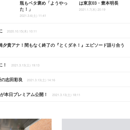
瓶もベタ褒め「ようやっ
は東京03・豊本明長
た！」
2021.1.7(木) 20:19
2021.3.6(土) 11:41
に
2020.10.15(木) 10:11
崎夕貴アナ！間もなく終了の『とくダネ！』エピソード語り合う
に！
2021.3.13(土) 19:13
優の志田彩良
2021.3.13(土) 14:16
みた”が本日プレミアム公開！
2021.3.13(土) 18:11