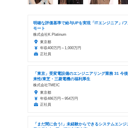
明確な評価基準で給与UPを実現「ITエンジニア」/
モート
株式会社K.Platinum
東京都
年収400万円～1,000万円
正社員
「東京」受変電設備のエンジニアリング業務 31 今
来性/東芝・三菱電機の福利厚生
株式会社TMEIC
東京都
年収486万円～954万円
正社員
「まだ間に合う!」未経験からできるシステムエンジ