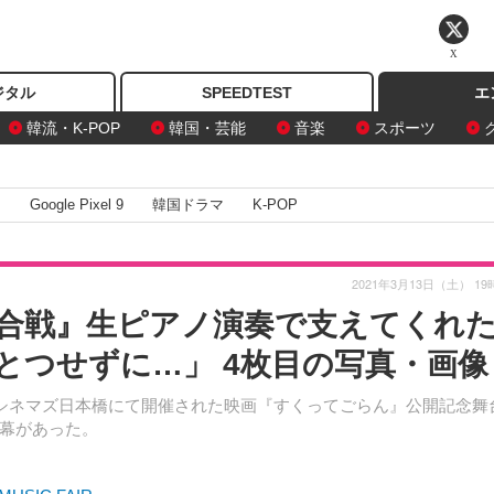
X
ジタル
SPEEDTEST
エ
韓流・K-POP
韓国・芸能
音楽
スポーツ
I
Google Pixel 9
韓国ドラマ
K-POP
2021年3月13日（土） 19
合戦』生ピアノ演奏で支えてくれ
とつせずに…」 4枚目の写真・画像
Oシネマズ日本橋にて開催された映画『すくってごらん』公開記念舞
幕があった。