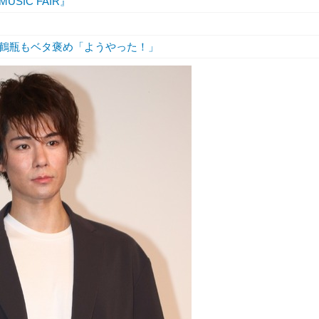
IC FAIR』
鶴瓶もベタ褒め「ようやった！」