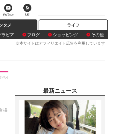
YouTube
RSS
ンタメ
ライフ
グラビア
ブログ
ショッピング
その他
※本サイトはアフィリエイト広告を利用しています
時23分
た
最新ニュース
台挨