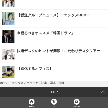
【坂道グループニュース】ーエンタメRBBー
今観るべきオススメ「韓国ドラマ」
快適デスクのヒントが満載！こだわりデスクツアー
【進化するオフィス】
写真・画像
ホーム
›
エンタメ
›
グラビア
›
記事
›
TOP
Home
X
YouTube