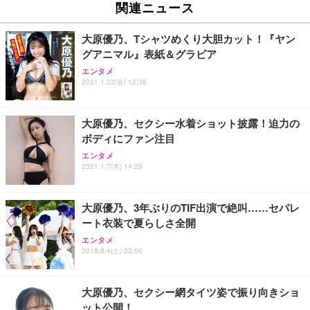
関連ニュース
大原優乃、Tシャツめくり大胆カット！『ヤン
グアニマル』表紙＆グラビア
エンタメ
2021.1.22(金) 12:38
大原優乃、セクシー水着ショット披露！迫力の
ボディにファン注目
エンタメ
2021.1.7(木) 14:28
大原優乃、3年ぶりのTIF出演で絶叫……セパレ
ート衣装で夏らしさ全開
エンタメ
2018.8.4(土) 22:00
大原優乃、セクシー網タイツ姿で振り向きショ
ット公開！