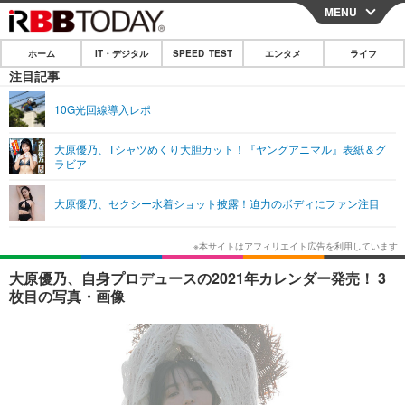
MENU
CLOSE
ホーム
IT・デジタル
SPEED TEST
エンタメ
ライフ
ホーム
注目記事
IT・デジタル
10G光回線導入レポ
IT・デジタルTOP
スマートフォン
SPEED TEST
大原優乃、Tシャツめくり大胆カット！『ヤングアニマル』表紙＆グ
ラビア
ネタ
ガジェット・ツール
エンタメ
大原優乃、セクシー水着ショット披露！迫力のボディにファン注目
ショッピング
その他
エンタメTOP
映画・ドラマ
ライフ
韓流・K-POP
韓国・芸能
ライフTOP
グルメ
リリース一覧
大原優乃、自身プロデュースの2021年カレンダー発売！ 3
音楽
スポーツ
ペット
ショッピング
枚目の写真・画像
プッシュ通知の停止方法
グラビア
ブログ
その他
ショッピング
その他