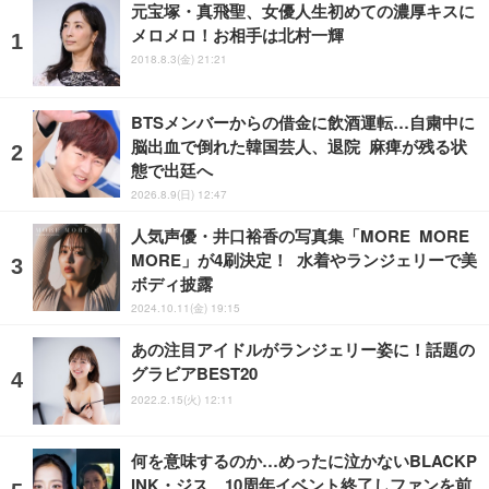
元宝塚・真飛聖、女優人生初めての濃厚キスに
メロメロ！お相手は北村一輝
2018.8.3(金) 21:21
BTSメンバーからの借金に飲酒運転…自粛中に
脳出血で倒れた韓国芸人、退院 麻痺が残る状
態で出廷へ
2026.8.9(日) 12:47
人気声優・井口裕香の写真集「MORE MORE
MORE」が4刷決定！ 水着やランジェリーで美
ボディ披露
2024.10.11(金) 19:15
あの注目アイドルがランジェリー姿に！話題の
グラビアBEST20
2022.2.15(火) 12:11
何を意味するのか…めったに泣かないBLACKP
INK・ジス、10周年イベント終了しファンを前