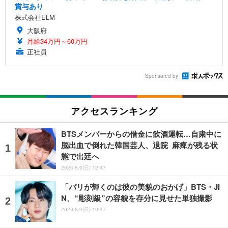
賞与あり
株式会社ELM
大阪府
月給34万円～60万円
正社員
Sponsored by
アクセスランキング
BTSメンバーからの借金に飲酒運転…自粛中に
脳出血で倒れた韓国芸人、退院 麻痺が残る状
態で出廷へ
2026.8.9(日) 12:47
「パリが輝くのは彼の美貌のおかげ」BTS・JI
N、“彫刻級”の容貌を存分に見せた単独撮影
2026.8.9(日) 10:47