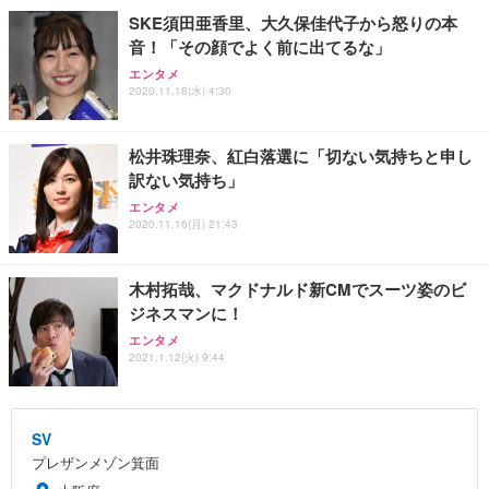
SKE須田亜香里、大久保佳代子から怒りの本
音！「その顔でよく前に出てるな」
エンタメ
2020.11.18(水) 4:30
松井珠理奈、紅白落選に「切ない気持ちと申し
訳ない気持ち」
エンタメ
2020.11.16(月) 21:43
木村拓哉、マクドナルド新CMでスーツ姿のビ
ジネスマンに！
エンタメ
2021.1.12(火) 9:44
SV
プレザンメゾン箕面