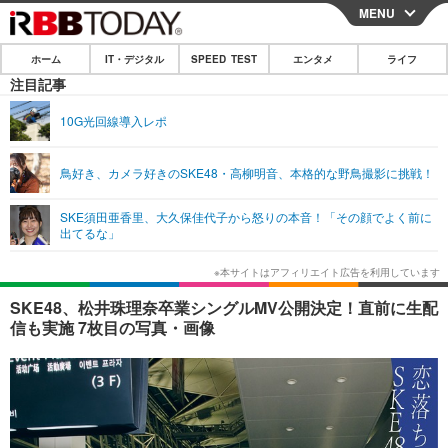
MENU
CLOSE
ホーム
IT・デジタル
SPEED TEST
エンタメ
ライフ
ホーム
注目記事
IT・デジタル
10G光回線導入レポ
IT・デジタルTOP
スマートフォン
SPEED TEST
鳥好き、カメラ好きのSKE48・高柳明音、本格的な野鳥撮影に挑戦！
ネタ
ガジェット・ツール
エンタメ
SKE須田亜香里、大久保佳代子から怒りの本音！「その顔でよく前に
ショッピング
その他
出てるな」
エンタメTOP
映画・ドラマ
ライフ
韓流・K-POP
韓国・芸能
ライフTOP
グルメ
リリース一覧
SKE48、松井珠理奈卒業シングルMV公開決定！直前に生配
音楽
スポーツ
ペット
ショッピング
信も実施 7枚目の写真・画像
プッシュ通知の停止方法
グラビア
ブログ
その他
ショッピング
その他