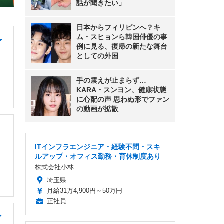
話が聞きたい」
日本からフィリピンへ？キ
ム・スヒョンら韓国俳優の事
ャ
例に見る、復帰の新たな舞台
としての外国
手の震えが止まらず…
KARA・スンヨン、健康状態
に心配の声 思わぬ形でファン
の動画が拡散
ITインフラエンジニア・経験不問・スキ
ルアップ・オフィス勤務・育休制度あり
株式会社小林
埼玉県
月給31万4,900円～50万円
正社員
マ