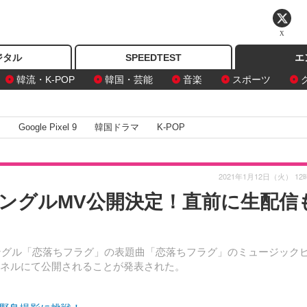
X
ジタル
SPEEDTEST
エ
韓流・K-POP
韓国・芸能
音楽
スポーツ
I
Google Pixel 9
韓国ドラマ
K-POP
2021年1月12日（火） 12
シングルMV公開決定！直前に生配信
シングル「恋落ちフラグ」の表題曲「恋落ちフラグ」のミュージック
式チャンネルにて公開されることが発表された。