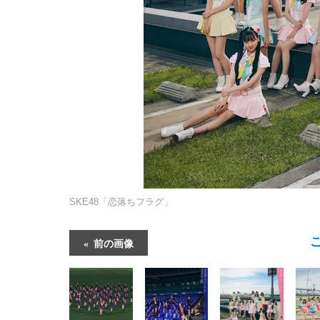
SKE48「恋落ちフラグ」
前の画像