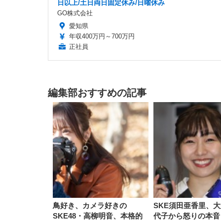
日以上/土日両日固定休み/日曜休み
GO株式会社
愛知県
年収400万円～700万円
正社員
編集部おすすめの記事
鳥好き、カメラ好きの
SKE須田亜香里、
SKE48・高柳明音、本格的
代子から怒りの本音