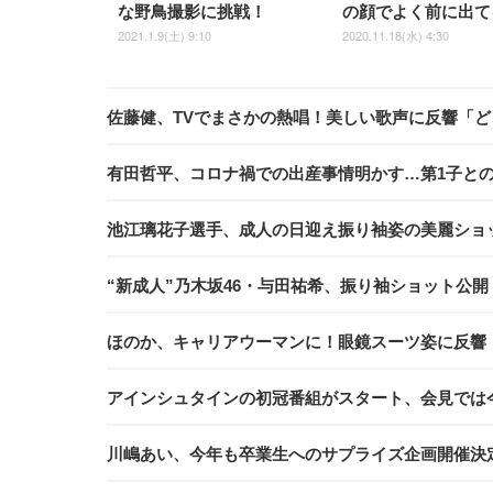
な野鳥撮影に挑戦！
の顔でよく前に出て
2021.1.9(土) 9:10
2020.11.18(水) 4:30
佐藤健、TVでまさかの熱唱！美しい歌声に反響「
有田哲平、コロナ禍での出産事情明かす…第1子との
池江璃花子選手、成人の日迎え振り袖姿の美麗ショ
“新成人”乃木坂46・与田祐希、振り袖ショット公
ほのか、キャリアウーマンに！眼鏡スーツ姿に反響
アインシュタインの初冠番組がスタート、会見では今
川嶋あい、今年も卒業生へのサプライズ企画開催決