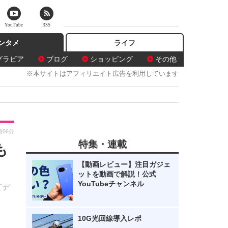
YouTube
RSS
ンタメ
ライフ
グラビア
ブログ
ショッピング
その他
※本サイトはアフィリエイト広告を利用しています
時06分
特集・連載
も
【動画レビュー】注目ガジェ
ットを動画で解説！公式
YouTubeチャンネル
ビデ
10G光回線導入レポ