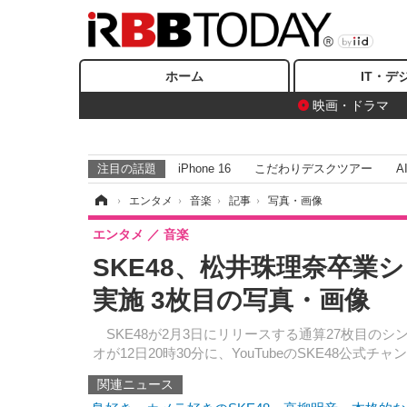
ホーム
IT・デ
映画・ドラマ
注目の話題
iPhone 16
こだわりデスクツアー
A
ホーム
›
エンタメ
›
音楽
›
記事
›
写真・画像
エンタメ
音楽
SKE48、松井珠理奈卒業
実施 3枚目の写真・画像
SKE48が2月3日にリリースする通算27枚目の
オが12日20時30分に、YouTubeのSKE48公
関連ニュース