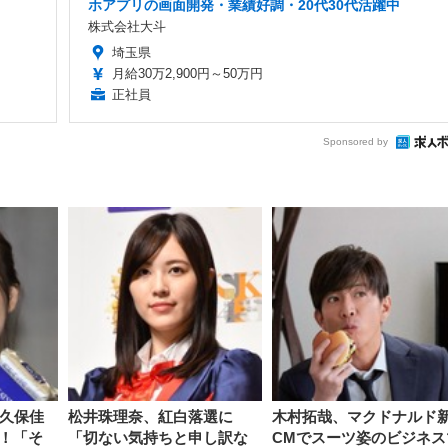
ホアプリの画面開発・業績好調・20代30代活躍中
株式会社大斗
埼玉県
月給30万2,900円～50万円
正社員
Sponsored by
大久保佳
松井珠理奈、紅白落選に
木村拓哉、マクドナルド
！「そ
「切ない気持ちと申し訳な
CMでスーツ姿のビジネス