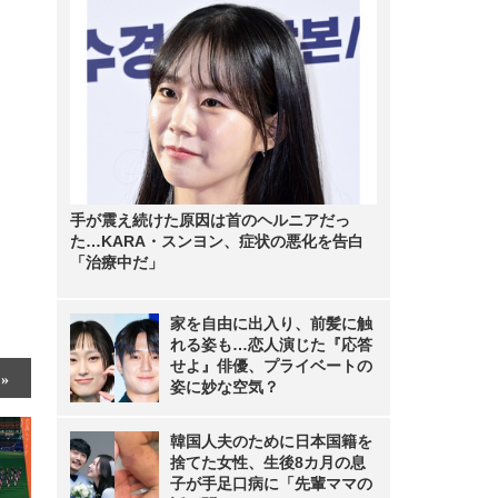
手が震え続けた原因は首のヘルニアだっ
た…KARA・スンヨン、症状の悪化を告白
「治療中だ」
家を自由に出入り、前髪に触
れる姿も…恋人演じた『応答
せよ』俳優、プライベートの
姿に妙な空気？
韓国人夫のために日本国籍を
捨てた女性、生後8カ月の息
子が手足口病に「先輩ママの