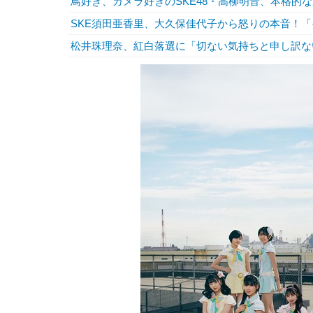
鳥好き、カメラ好きのSKE48・高柳明音、本格的
SKE須田亜香里、大久保佳代子から怒りの本音！
松井珠理奈、紅白落選に「切ない気持ちと申し訳な