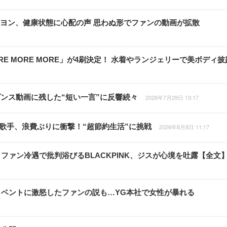
ンヨン、健康状態に心配の声 思わぬ形でファンの動画が拡散
E MORE MORE」が4刷決定！ 水着やランジェリーで美ボディ披
ダンス動画に残した“短い一言”に反響続々
2026年7月29日 13:17
国歌手、浪費ぶりに衝撃！“超節約生活”に挑戦
2026年8月8日 11:17
ァン冷遇で批判浴びるBLACKPINK、ジスが心境を吐露【全文
周年イベントに激怒したファンの説も…YG本社で女性が暴れる