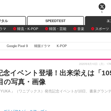
X
ジタル
SPEEDTEST
エ
ラマ
韓流・K-POP
韓国・芸能
音楽
スポーツ
I
Google Pixel 9
韓国ドラマ
K-POP
2020年8月10日（月） 17
記念イベント登場！出来栄えは「10
目の写真・画像
I YUKA 』（ワニブックス）発売記念イベントが10日、書泉グラン