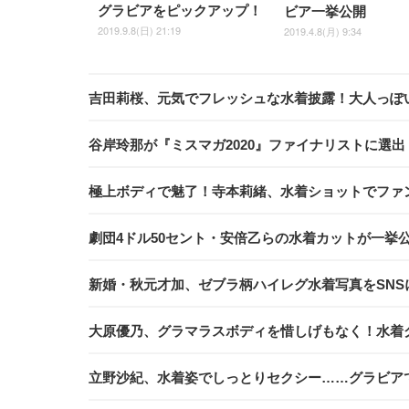
グラビアをピックアップ！
ビア一挙公開
2019.9.8(日) 21:19
2019.4.8(月) 9:34
吉田莉桜、元気でフレッシュな水着披露！大人っぽい一面も
谷岸玲那が『ミスマガ2020』ファイナリストに選
極上ボディで魅了！寺本莉緒、水着ショットでファン
劇団4ドル50セント・安倍乙らの水着カットが一挙
新婚・秋元才加、ゼブラ柄ハイレグ水着写真をSNS
大原優乃、グラマラスボディを惜しげもなく！水着
立野沙紀、水着姿でしっとりセクシー……グラビア