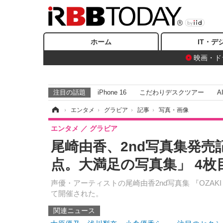
ホーム
IT・デ
映画・ド
注目の話題
iPhone 16
こだわりデスクツアー
A
ホーム
›
エンタメ
›
グラビア
›
記事
›
写真・画像
エンタメ
グラビア
尾崎由香、2nd写真集発売
点。大満足の写真集」 4枚
声優・アーティストの尾崎由香2nd写真集 『OZAK
て開催された。
関連ニュース