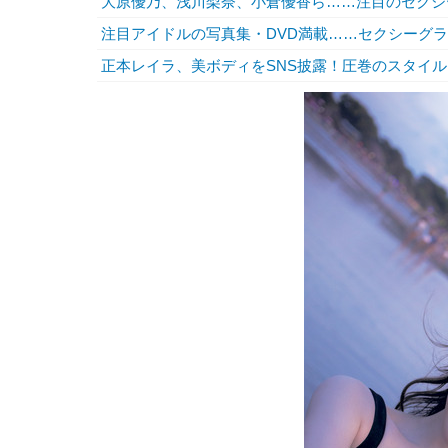
大原優乃、浅川梨奈、小倉優香ら……注目のセクシ
注目アイドルの写真集・DVD満載……セクシーグ
正本レイラ、美ボディをSNS披露！圧巻のスタイ