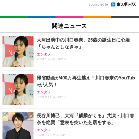
Sponsored by
関連ニュース
大河出演中の川口春奈、25歳の誕生日に心境
「ちゃんとしなきゃ」
エンタメ
2020.1.29(水) 16:13
帰省動画が400万再生越え！川口春奈のYouTub
eが人気！
エンタメ
2020.2.11(火) 18:17
長谷川博己、大河『麒麟がくる』共演・川口春
奈を絶賛「意表を突いた芝居をする」
エンタメ
2020.1.18(土) 21:34