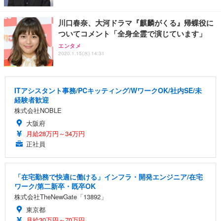
川口春奈、大河ドラマ『麒麟がくる』帰蝶役に
ついてコメント「全身全霊で演じています」
エンタメ
2020.1.15(水) 14:31
ITアシスタント事務/PCキッティング/WワークOK/社内SE/未
経験者歓迎
株式会社NOBLE
大阪府
月給28万円～34万円
正社員
「在宅勤務で快適に働ける」インフラ・開発エンジニア/在宅
ワーク/第二新卒・既卒OK
株式会社TheNewGate「13892」
東京都
月給30万円～70万円