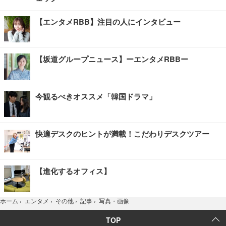
【エンタメRBB】注目の人にインタビュー
【坂道グループニュース】ーエンタメRBBー
今観るべきオススメ「韓国ドラマ」
快適デスクのヒントが満載！こだわりデスクツアー
【進化するオフィス】
写真・画像
ホーム
›
エンタメ
›
その他
›
記事
›
TOP