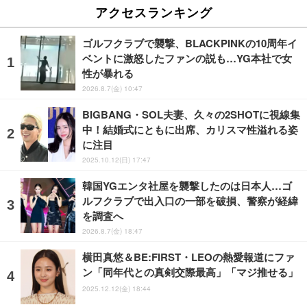
アクセスランキング
ゴルフクラブで襲撃、BLACKPINKの10周年イ
ベントに激怒したファンの説も…YG本社で女
性が暴れる
2026.8.7(金) 10:47
BIGBANG・SOL夫妻、久々の2SHOTに視線集
中！結婚式にともに出席、カリスマ性溢れる姿
に注目
2025.10.12(日) 17:47
韓国YGエンタ社屋を襲撃したのは日本人…ゴ
ルフクラブで出入口の一部を破損、警察が経緯
を調査へ
2026.8.7(金) 18:47
横田真悠＆BE:FIRST・LEOの熱愛報道にファ
ン「同年代との真剣交際最高」「マジ推せる」
2025.12.12(金) 18:44