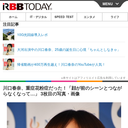
MENU
CLOSE
ホーム
IT・デジタル
SPEED TEST
エンタメ
ライフ
ホーム
注目記事
IT・デジタル
10G光回線導入レポ
IT・デジタルTOP
スマートフォン
SPEED TEST
大河出演中の川口春奈、25歳の誕生日に心境「ちゃんとしなきゃ」
ネタ
ガジェット・ツール
エンタメ
帰省動画が400万再生越え！川口春奈のYouTubeが人気！
ショッピング
その他
エンタメTOP
映画・ドラマ
ライフ
韓流・K-POP
韓国・芸能
ライフTOP
グルメ
リリース一覧
川口春奈、重症花粉症だった！「顔が前のシーンとつなが
音楽
スポーツ
ペット
ショッピング
らなくなって…」 3枚目の写真・画像
プッシュ通知の停止方法
グラビア
ブログ
その他
ショッピング
その他