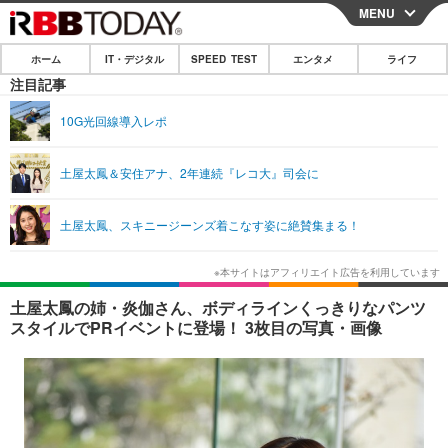
MENU
CLOSE
ホーム
IT・デジタル
SPEED TEST
エンタメ
ライフ
ホーム
注目記事
IT・デジタル
10G光回線導入レポ
IT・デジタルTOP
スマートフォン
SPEED TEST
土屋太鳳＆安住アナ、2年連続『レコ大』司会に
ネタ
ガジェット・ツール
エンタメ
土屋太鳳、スキニージーンズ着こなす姿に絶賛集まる！
ショッピング
その他
エンタメTOP
映画・ドラマ
ライフ
韓流・K-POP
韓国・芸能
ライフTOP
グルメ
リリース一覧
土屋太鳳の姉・炎伽さん、ボディラインくっきりなパンツ
音楽
スポーツ
ペット
ショッピング
スタイルでPRイベントに登場！ 3枚目の写真・画像
プッシュ通知の停止方法
グラビア
ブログ
その他
ショッピング
その他