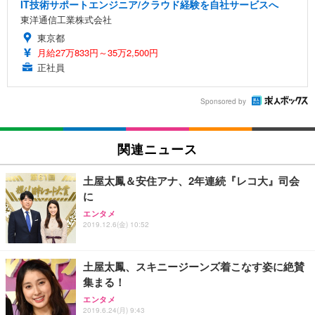
IT技術サポートエンジニア/クラウド経験を自社サービスへ
東洋通信工業株式会社
東京都
月給27万833円～35万2,500円
正社員
Sponsored by
関連ニュース
土屋太鳳＆安住アナ、2年連続『レコ大』司会
に
エンタメ
2019.12.6(金) 10:52
土屋太鳳、スキニージーンズ着こなす姿に絶賛
集まる！
エンタメ
2019.6.24(月) 9:43