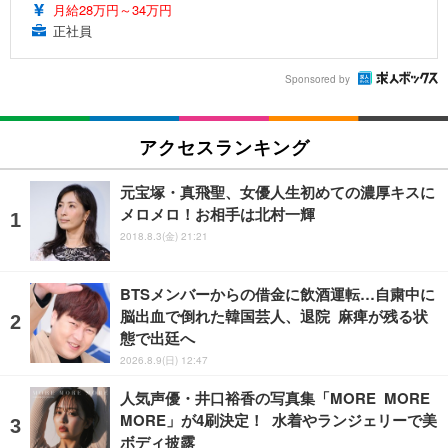
月給28万円～34万円
正社員
Sponsored by
アクセスランキング
元宝塚・真飛聖、女優人生初めての濃厚キスに
メロメロ！お相手は北村一輝
2018.8.3(金) 21:21
BTSメンバーからの借金に飲酒運転…自粛中に
脳出血で倒れた韓国芸人、退院 麻痺が残る状
態で出廷へ
2026.8.9(日) 12:47
人気声優・井口裕香の写真集「MORE MORE
MORE」が4刷決定！ 水着やランジェリーで美
ボディ披露