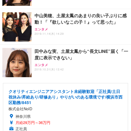
中山美穂、土屋太鳳のあまりの良い子ぶりに感
動！「『欲しいなこの子！』って思った」
エンタメ
2019.11.14(木) 14:29
田中みな実、土屋太鳳から“長文LINE”届く「一
度に表示できない」
エンタメ
2019.10.31(木) 13:42
クオリティエンジニアアシスタント未経験歓迎「正社員/土日
祝休み/昇給あり/研修あり」やりがいのある環境です/横浜市西
区勤務/8451
株式会社NoID
神奈川県
月給29万円～36万円
正社員