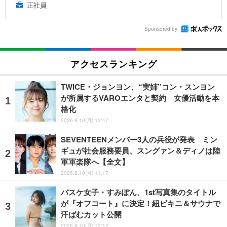
正社員
Sponsored by
アクセスランキング
TWICE・ジョンヨン、“実姉”コン・スンヨン
が所属するVAROエンタと契約 女優活動を本
格化
2026.8.10(月) 13:47
SEVENTEENメンバー3人の兵役が発表 ミン
ギュが社会服務要員、スングァン＆ディノは陸
軍軍楽隊へ【全文】
2026.8.10(月) 11:17
バスケ女子・すみぽん、1st写真集のタイトル
が『オフコート』に決定！紐ビキニ＆サウナで
汗ばむカット公開
2026.8.10(月) 12:12