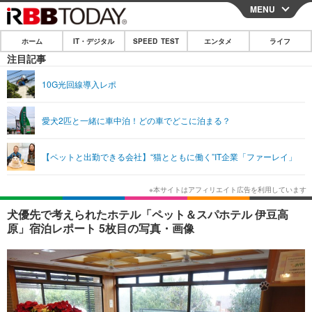
MENU
CLOSE
ホーム
IT・デジタル
SPEED TEST
エンタメ
ライフ
ホーム
注目記事
IT・デジタル
10G光回線導入レポ
IT・デジタルTOP
スマートフォン
SPEED TEST
愛犬2匹と一緒に車中泊！どの車でどこに泊まる？
ネタ
ガジェット・ツール
エンタメ
【ペットと出勤できる会社】“猫とともに働く”IT企業「ファーレイ」
ショッピング
その他
エンタメTOP
映画・ドラマ
ライフ
韓流・K-POP
韓国・芸能
ライフTOP
グルメ
リリース一覧
犬優先で考えられたホテル「ペット＆スパホテル 伊豆高
音楽
スポーツ
ペット
ショッピング
原」宿泊レポート 5枚目の写真・画像
プッシュ通知の停止方法
グラビア
ブログ
その他
ショッピング
その他