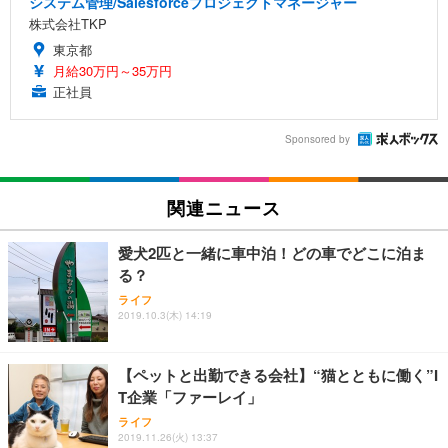
システム管理/Salesforceプロジェクトマネージャー
株式会社TKP
東京都
月給30万円～35万円
正社員
Sponsored by
関連ニュース
愛犬2匹と一緒に車中泊！どの車でどこに泊ま
る？
ライフ
2019.10.3(木) 14:19
【ペットと出勤できる会社】“猫とともに働く”I
T企業「ファーレイ」
ライフ
2019.11.26(火) 13:37