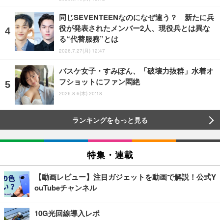
同じSEVENTEENなのになぜ違う？ 新たに兵
役が発表されたメンバー2人、現役兵とは異な
る“代替服務”とは
2026.7.27(月) 12:47
バスケ女子・すみぽん、「破壊力抜群」水着オ
フショットにファン悶絶
2026.8.6(木) 20:18
ランキングをもっと見る
特集・連載
【動画レビュー】注目ガジェットを動画で解説！公式Y
ouTubeチャンネル
10G光回線導入レポ