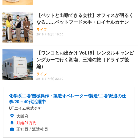
【ペットと出勤できる会社】オフィスが明るく
なる……ペットフード大手・ロイヤルカナン
ライフ
2019.4.3(水) 16:00
【ワンコとお出かけ Vol.18】レンタルキャンピ
ングカーで行く湘南、三浦の旅（ドライブ後
編）
ライフ
2018.8.7(火) 22:10
化学系工場/機械操作・製造オペレーター/製造/工場/派遣の仕
事/20～40代活躍中
UTエイム株式会社
大阪府
月給21万円
正社員 / 派遣社員