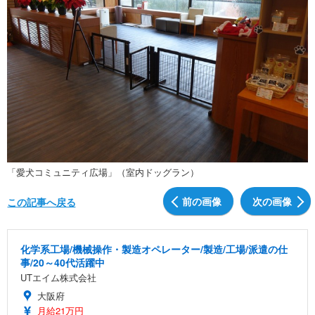
「愛犬コミュニティ広場」（室内ドッグラン）
前の画像
次の画像
この記事へ戻る
化学系工場/機械操作・製造オペレーター/製造/工場/派遣の仕
事/20～40代活躍中
UTエイム株式会社
大阪府
月給21万円