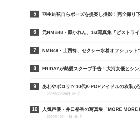
羽生結弦自らポーズを提案し撮影！完全撮り下
元NMB48・原かれん、1st写真集『どスト
NMB48・上西怜、セクシー水着オフショッ
FRIDAYが熱愛スクープ予告！大河女優と
あわやポロリ!? 10代K-POPアイドルの
2026年7月29日 12:17
人気声優・井口裕香の写真集「MORE MORE
2024年10月11日 19:15