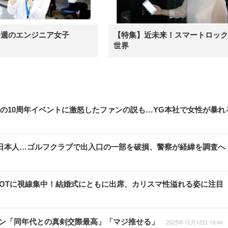
今週のエンジニア女子
【特集】近未来！スマートロック
世界
NKの10周年イベントに激怒したファンの説も…YG本社で女性が暴れ
日本人…ゴルフクラブで出入口の一部を破損、警察が経緯を調査へ
2SHOTに視線集中！結婚式にともに出席、カリスマ性溢れる姿に注目
ファン「同年代との真剣交際最高」「マジ推せる」
2025年12月12日 18:44