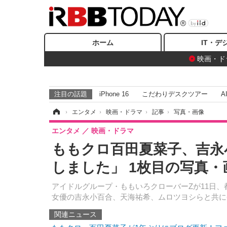
ホーム
IT・デ
映画・ド
注目の話題
iPhone 16
こだわりデスクツアー
A
ホーム
›
エンタメ
›
映画・ドラマ
›
記事
›
写真・画像
エンタメ
映画・ドラマ
ももクロ百田夏菜子、吉永
しました」 1枚目の写真・
アイドルグループ・ももいろクローバーZが11日
女優の吉永小百合、天海祐希、ムロツヨシらと共に
関連ニュース