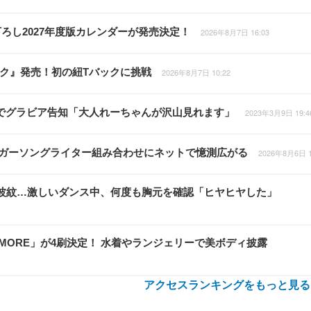
ろし2027年度版カレンダーが発売決定！
2026年8月7日 16:03
ライク』発売！初の紐Tバックに挑戦
2026年8月7日 10:22
トでグラビア告知「大人れーちゃんが沢山見れます」
2023年3月9日 19:4
シンガーソングライター組み合わせにネットで憶測広がる
2026年8月6日 1
衣装が波紋…激しいダンス中、何度も胸元を確認「ヒヤヒヤした」
 MORE」が4刷決定！ 水着やランジェリーで美ボディ披露
アクセスランキングをもっと見る