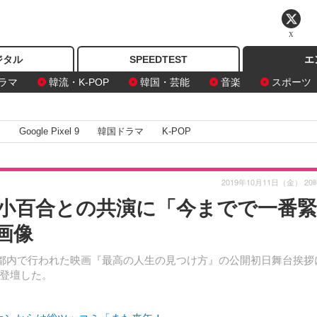
X
ジタル
SPEEDTEST
エ
ラマ
韓流・K-POP
韓国・芸能
音楽
スポーツ
I
Google Pixel 9
韓国ドラマ
K-POP
2019年10月11日（金） 20
小百合との共演に「今までで一番緊
画像
、都内で行われた映画『最高の人生の見つけ方』の公開初日舞台挨拶
登壇した。