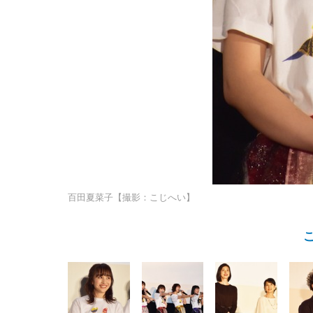
百田夏菜子【撮影：こじへい】