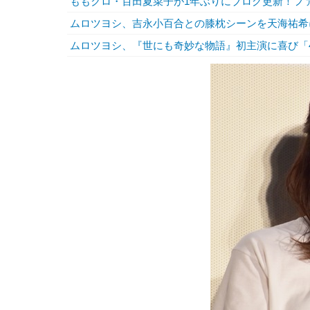
ももクロ・百田夏菜子が1年ぶりにブログ更新！フ
ムロツヨシ、吉永小百合との膝枕シーンを天海祐希
ムロツヨシ、『世にも奇妙な物語』初主演に喜び「