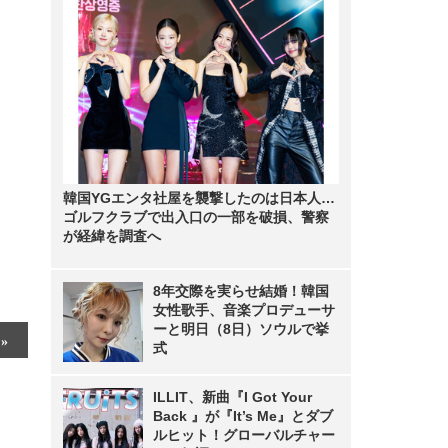
韓国YGエンタ社屋を襲撃したのは日本人…
ゴルフクラブで出入口の一部を破損、警察
が経緯を調査へ
8年交際を実らせ結婚！韓国
女性歌手、音楽プロデューサ
ーと明日（8日）ソウルで挙
式
ILLIT、新曲『I Got Your
Back 』が『It’s Me』とダブ
ルヒット！グローバルチャー