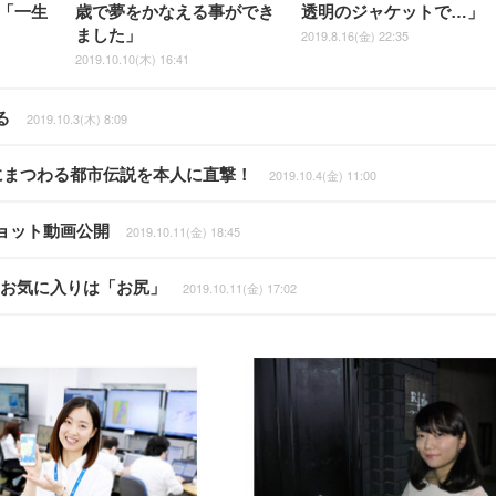
「一生
歳で夢をかなえる事ができ
透明のジャケットで…」
ました」
2019.8.16(金) 22:35
2019.10.10(木) 16:41
る
2019.10.3(木) 8:09
合にまつわる都市伝説を本人に直撃！
2019.10.4(金) 11:00
ョット動画公開
2019.10.11(金) 18:45
…お気に入りは「お尻」
2019.10.11(金) 17:02