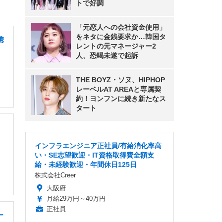
トで好調
「元恋人への会社資金使用」
をネタに金銭要求か…韓国タ
携
レントの元マネージャー2
人、恐喝未遂で起訴
THE BOYZ・ソヌ、HIPHOP
レーベルAT AREAと専属契
約！ヨンフンに続き新たなス
タート
」
インフラエンジニア正社員/有給消化率高
い・SE志望歓迎・IT資格取得費全額支
給・未経験歓迎・年間休日125日
株式会社Creer
大阪府
月給29万円～40万円
正社員
ー