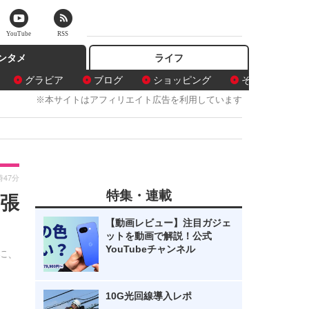
YouTube
RSS
ンタメ
ライフ
グラビア
ブログ
ショッピング
その他
※本サイトはアフィリエイト広告を利用しています
時47分
特集・連載
張
【動画レビュー】注目ガジェ
ットを動画で解説！公式
YouTubeチャンネル
に、
10G光回線導入レポ