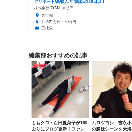
アサポート/高収入/年間休日120日以上
株式会社DYMキャリア
東京都
月給21万円～30万円
正社員
編集部おすすめの記事
ももクロ・百田夏菜子が1年
ムロツヨシ、吉永小
ぶりにブログ更新！ファン
の膝枕シーンを天海