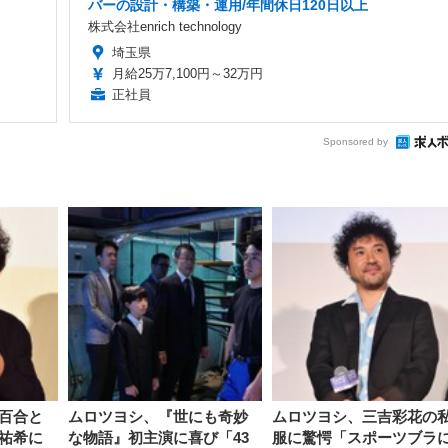
バーの設計・構築・運用/年間休日120日以上
株式会社enrich technology
埼玉県
月給25万7,100円～32万円
正社員
Sponsored by
百合と
ムロツヨシ、『世にも奇妙
ムロツヨシ、三吉彩花の
祐希に
な物語』初主演に喜び「43
服に驚愕「スポーツブラ