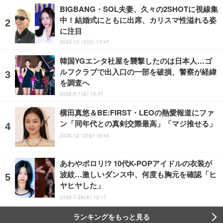
BIGBANG・SOL夫妻、久々の2SHOTに視線集
中！結婚式にともに出席、カリスマ性溢れる姿
に注目
2025.10.12(日) 17:47
韓国YGエンタ社屋を襲撃したのは日本人…ゴ
ルフクラブで出入口の一部を破損、警察が経緯
を調査へ
2026.8.7(金) 18:47
横田真悠＆BE:FIRST・LEOの熱愛報道にファ
ン「同年代との真剣交際最高」「マジ推せる」
2025.12.12(金) 18:44
あわやポロリ!? 10代K-POPアイドルの衣装が
波紋…激しいダンス中、何度も胸元を確認「ヒ
ヤヒヤした」
2026.7.29(水) 12:17
ランキングをもっと見る