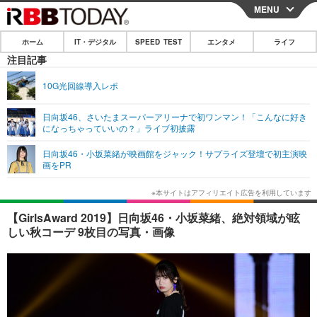
MENU
CLOSE
ホーム
IT・デジタル
SPEED TEST
エンタメ
ライフ
ホーム
注目記事
IT・デジタル
10G光回線導入レポ
IT・デジタルTOP
スマートフォン
SPEED TEST
日向坂46、さいたまスーパーアリーナで初ワンマン！「こんなに好き
になっちゃっていいの？」ライブ初披露
ネタ
ガジェット・ツール
エンタメ
日向坂46・小坂菜緒が映画館をジャック！サプライズ登壇で初主演映
ショッピング
その他
画をPR
エンタメTOP
映画・ドラマ
ライフ
韓流・K-POP
韓国・芸能
ライフTOP
グルメ
リリース一覧
【GirlsAward 2019】日向坂46・小坂菜緒、絶対領域が眩
音楽
スポーツ
ペット
ショッピング
しい秋コーデ 9枚目の写真・画像
プッシュ通知の停止方法
グラビア
ブログ
その他
ショッピング
その他