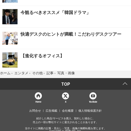
今観るべきオススメ「韓国ドラマ」
快適デスクのヒントが満載！こだわりデスクツアー
【進化するオフィス】
写真・画像
ホーム
›
エンタメ
›
その他
›
記事
›
TOP
Home
X
YouTube
お問合せ
広告掲載
会社概要
個人情報保護方針
紹介した商品/サービスを購入、契約した場合に、
売上の一部が弊社サイトに還元されることがあります。
当サイトに掲載の記事・見出し・写真・画像の無断転載を禁じます。
Copyright © 2026 IID, Inc.