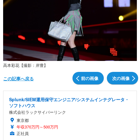
高本彩花【撮影：岸豊】
前の画像
次の画像
この記事へ戻る
Splunk/SIEM運用保守エンジニア/システムインテグレータ・
ソフトハウス
株式会社ラックサイバーリンク
東京都
年収370万円～500万円
正社員