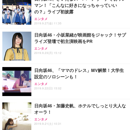
マン！「こんなに好きになっちゃっていい
の？」ライブ初披露
エンタメ
2019.9.27(金) 11:35
日向坂46・小坂菜緒が映画館をジャック！サプ
ライズ登壇で初主演映画をPR
エンタメ
2019.9.23(月) 15:12
日向坂46、「ママのドレス」MV解禁！大学生
設定のソロシーンも！
エンタメ
2019.9.22(日) 15:02
日向坂46・加藤史帆、ホテルでしっとり大人な
オーラ！
エンタメ
2019.9.21(土) 10:31