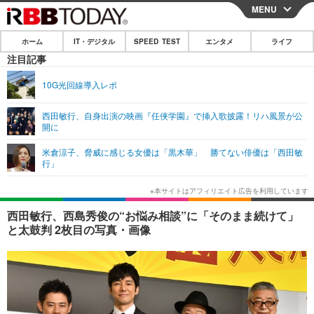
MENU
CLOSE
ホーム
IT・デジタル
SPEED TEST
エンタメ
ライフ
ホーム
注目記事
IT・デジタル
10G光回線導入レポ
IT・デジタルTOP
スマートフォン
SPEED TEST
西田敏行、自身出演の映画『任侠学園』で挿入歌披露！リハ風景が公
開に
ネタ
ガジェット・ツール
エンタメ
米倉涼子、脅威に感じる女優は「黒木華」 勝てない俳優は「西田敏
ショッピング
その他
行」
エンタメTOP
映画・ドラマ
ライフ
韓流・K-POP
韓国・芸能
ライフTOP
グルメ
リリース一覧
西田敏行、西島秀俊の“お悩み相談”に「そのまま続けて」
音楽
スポーツ
ペット
ショッピング
と太鼓判 2枚目の写真・画像
プッシュ通知の停止方法
グラビア
ブログ
その他
ショッピング
その他