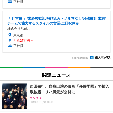
正社員
「 IT営業 」/未経験歓迎/飛び込み・ノルマなし/月残業3h未満/
チームで協力するスタイルの営業/土日祝休み
株式会社Funkit
東京都
月給27万円～
正社員
Sponsored by
関連ニュース
西田敏行、自身出演の映画『任侠学園』で挿入
歌披露！リハ風景が公開に
エンタメ
2019.8.21(水) 10:43