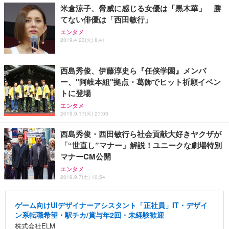
米倉涼子、脅威に感じる女優は「黒木華」 勝
てない俳優は「西田敏行」
エンタメ
2019.4.23(火) 8:41
西島秀俊、伊藤淳史ら『任侠学園』メンバ
ー、"阿岐本組"拠点・葛飾でヒット祈願イベン
トに登場
エンタメ
2019.9.17(火) 21:03
西島秀俊・西田敏行ら社会貢献大好きヤクザが
「“世直し”マナー」解説！ユニークな劇場特別
マナーCM公開
エンタメ
2019.9.7(土) 10:54
ゲーム向けUIデザイナーアシスタント「正社員」IT・デザイ
ン系転職希望・駅チカ/賞与年2回・未経験歓迎
株式会社ELM