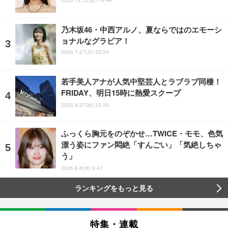
2025.12.12(金) 18:44
乃木坂46・中西アルノ、夏ならではのエモーシ
ョナルなグラビア！
2026.7.27(月) 22:54
若手美人アナが人気中堅芸人とラブラブ同棲！
FRIDAY、明日15時に熱愛スクープ
2025.8.27(水) 22:20
ふっくら胸元をのぞかせ…TWICE・モモ、色気
漂う姿にファン悶絶「すんごい」「気絶しちゃ
う」
2026.8.6(木) 6:47
ランキングをもっと見る
特集・連載