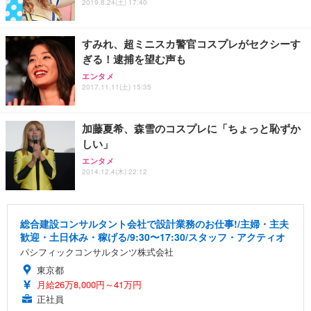
2019.8.24(土) 17:40
すみれ、超ミニスカ警官コスプレがセクシーす
ぎる！逮捕を望む声も
エンタメ
2017.11.11(土) 15:35
加藤夏希、森雪のコスプレに「ちょっと恥ずか
しい」
エンタメ
2014.12.4(木) 22:12
総合建設コンサルタント会社で設計業務のお仕事!/主婦・主夫
歓迎・土日休み・稼げる/9:30〜17:30/スタッフ・アクティオ
パシフィックコンサルタンツ株式会社
東京都
月給26万8,000円～41万円
正社員