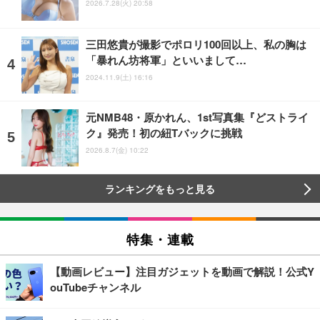
2026.7.28(火) 20:58
三田悠貴が撮影でポロリ100回以上、私の胸は
「暴れん坊将軍」といいまして…
2024.11.9(土) 16:16
元NMB48・原かれん、1st写真集『どストライ
ク』発売！初の紐Tバックに挑戦
2026.8.7(金) 10:22
ランキングをもっと見る
特集・連載
【動画レビュー】注目ガジェットを動画で解説！公式Y
ouTubeチャンネル