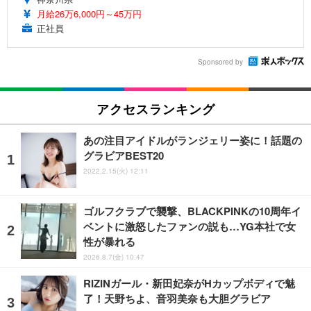
月給26万6,000円～45万円
正社員
Sponsored by
アクセスランキング
あの注目アイドルがランジェリー姿に！話題の
グラビアBEST20
2022.2.15(火) 12:11
ゴルフクラブで襲撃、BLACKPINKの10周年イ
ベントに激怒したファンの説も…YG本社で女
性が暴れる
2026.8.7(金) 10:47
RIZINガール・新田妃奈がHカップボディで魅
了！天野ちよ、音羽美奈も大胆グラビア