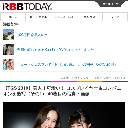
MENU
CLOSE
ホーム
IT・デジタル
SPEED TEST
エンタメ
ライフ
ホーム
注目記事
IT・デジタル
10G光回線導入レポ
IT・デジタルTOP
スマートフォン
SPEED TEST
美脚が眩しすぎるXperia、DMMのコンパニオンたち
ネタ
ガジェット・ツール
エンタメ
キュートなコスプレでタピオカ販売……「C3AFA TOKYO 2019」
ショッピング
その他
エンタメTOP
映画・ドラマ
ライフ
韓流・K-POP
韓国・芸能
ライフTOP
グルメ
リリース一覧
【TGS 2019】美人！可愛い！ コスプレイヤー＆コンパニ
音楽
スポーツ
ペット
ショッピング
オンを激写（その1） 40枚目の写真・画像
プッシュ通知の停止方法
グラビア
ブログ
その他
ショッピング
その他