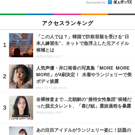
Sponsored by
アクセスランキング
「この人では？」韓国で詐欺容疑を受ける“日
本人練習生”、ネットで急浮上した元アイドル
候補とは
2026.8.5(水) 13:17
人気声優・井口裕香の写真集「MORE MORE
MORE」が4刷決定！ 水着やランジェリーで美
ボディ披露
2024.10.11(金) 19:15
全裸検査まで…北朝鮮の“接待女性集団”候補だ
った脱北タレント、「喜び組」選抜過程を暴露
2026.8.5(水) 18:47
あの注目アイドルがランジェリー姿に！話題の