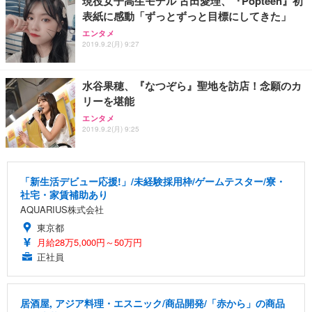
現役女子高生モデル 古田愛理、『Popteen』初
表紙に感動「ずっとずっと目標にしてきた」
エンタメ
2019.9.2(月) 9:27
水谷果穂、『なつぞら』聖地を訪店！念願のカ
リーを堪能
エンタメ
2019.9.2(月) 9:25
「新生活デビュー応援!」/未経験採用枠/ゲームテスター/寮・
社宅・家賃補助あり
AQUARIUS株式会社
東京都
月給28万5,000円～50万円
正社員
居酒屋, アジア料理・エスニック/商品開発/「赤から」の商品