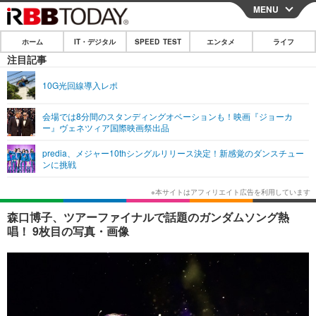
MENU
CLOSE
ホーム
IT・デジタル
SPEED TEST
エンタメ
ライフ
ホーム
注目記事
IT・デジタル
10G光回線導入レポ
IT・デジタルTOP
スマートフォン
SPEED TEST
会場では8分間のスタンディングオベーションも！映画『ジョーカ
ー』ヴェネツィア国際映画祭出品
ネタ
ガジェット・ツール
エンタメ
predia、メジャー10thシングルリリース決定！新感覚のダンスチュー
ショッピング
その他
ンに挑戦
エンタメTOP
映画・ドラマ
ライフ
韓流・K-POP
韓国・芸能
ライフTOP
グルメ
リリース一覧
森口博子、ツアーファイナルで話題のガンダムソング熱
音楽
スポーツ
ペット
ショッピング
唱！ 9枚目の写真・画像
プッシュ通知の停止方法
グラビア
ブログ
その他
ショッピング
その他