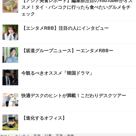
【アジア美食レポート】編集部注目のYouTuberがオス
スメ！タイ・バンコクに行ったら食べたいグルメをチ
ェック
【エンタメRBB】注目の人にインタビュー
【坂道グループニュース】ーエンタメRBBー
今観るべきオススメ「韓国ドラマ」
快適デスクのヒントが満載！こだわりデスクツアー
【進化するオフィス】
写真・画像
ホーム
›
エンタメ
›
音楽
›
記事
›