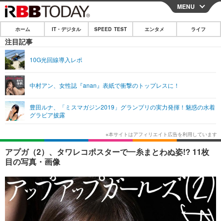
MENU
CLOSE
ホーム
IT・デジタル
SPEED TEST
エンタメ
ライフ
ホーム
注目記事
IT・デジタル
10G光回線導入レポ
IT・デジタルTOP
スマートフォン
SPEED TEST
中村アン、女性誌『anan』表紙で衝撃のトップレスに！
ネタ
ガジェット・ツール
エンタメ
豊田ルナ、「ミスマガジン2019」グランプリの実力発揮！魅惑の水着
ショッピング
その他
グラビア披露
エンタメTOP
映画・ドラマ
ライフ
韓流・K-POP
韓国・芸能
ライフTOP
グルメ
リリース一覧
アプガ（2）、タワレコポスターで一糸まとわぬ姿!? 11枚
音楽
スポーツ
ペット
ショッピング
目の写真・画像
プッシュ通知の停止方法
グラビア
ブログ
その他
ショッピング
その他