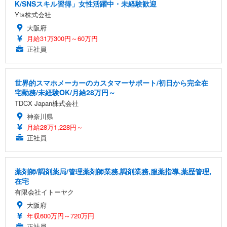
K/SNSスキル習得」女性活躍中・未経験歓迎
Yts株式会社
大阪府
月給31万300円～60万円
正社員
世界的スマホメーカーのカスタマーサポート/初日から完全在
宅勤務/未経験OK/月給28万円～
TDCX Japan株式会社
神奈川県
月給28万1,228円～
正社員
薬剤師/調剤薬局/管理薬剤師業務,調剤業務,服薬指導,薬歴管理,
在宅
有限会社イトーヤク
大阪府
年収600万円～720万円
正社員