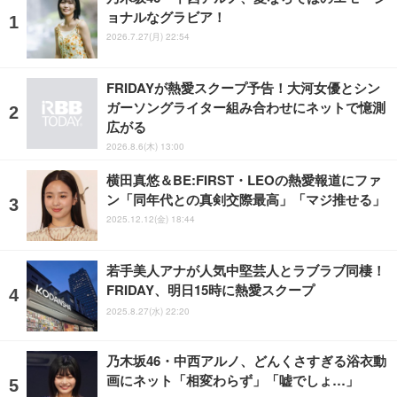
ョナルなグラビア！
2026.7.27(月) 22:54
FRIDAYが熱愛スクープ予告！大河女優とシン
ガーソングライター組み合わせにネットで憶測
広がる
2026.8.6(木) 13:00
横田真悠＆BE:FIRST・LEOの熱愛報道にファ
ン「同年代との真剣交際最高」「マジ推せる」
2025.12.12(金) 18:44
若手美人アナが人気中堅芸人とラブラブ同棲！
FRIDAY、明日15時に熱愛スクープ
2025.8.27(水) 22:20
乃木坂46・中西アルノ、どんくさすぎる浴衣動
画にネット「相変わらず」「嘘でしょ…」