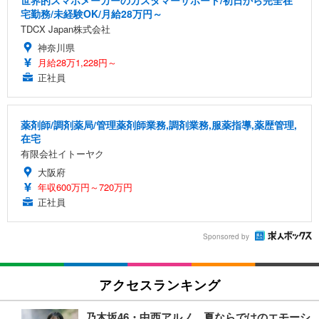
世界的スマホメーカーのカスタマーサポート/初日から完全在
宅勤務/未経験OK/月給28万円～
TDCX Japan株式会社
神奈川県
月給28万1,228円～
正社員
薬剤師/調剤薬局/管理薬剤師業務,調剤業務,服薬指導,薬歴管理,
在宅
有限会社イトーヤク
大阪府
年収600万円～720万円
正社員
Sponsored by
アクセスランキング
乃木坂46・中西アルノ、夏ならではのエモーシ