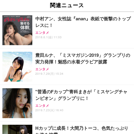
関連ニュース
中村アン、女性誌『anan』表紙で衝撃のトップ
レスに！
エンタメ
2018.6.1(金) 11:03
豊田ルナ、「ミスマガジン2019」グランプリの
実力発揮！魅惑の水着グラビア披露
エンタメ
2019.7.29(月) 15:34
"普通のFカップ"青科まきが「ミスヤングチャ
ンピオン」グランプリに！
エンタメ
2019.7.23(火) 16:40
Hカップに成長！大間乃トーコ、色気たっぷり