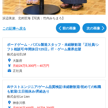
浜辺美波、北村匠海【写真：竹内みちまろ】
前の画像
次の画像
この記事へ戻る
ボードゲーム・パズル製造スタッフ・未経験歓迎「正社員/シ
フト相談可/年間休日125日」IT・ゲーム業界志望
株式会社ELM
大阪府
月給24万5,300円～40万円
正社員
AIテストエンジニア/ゲーム品質検証/未経験歓迎/初めての転職
も歓迎/土日祝休み/昇給あり
株式会社Le Lien
神奈川県
月給20万400円～32万6,700円