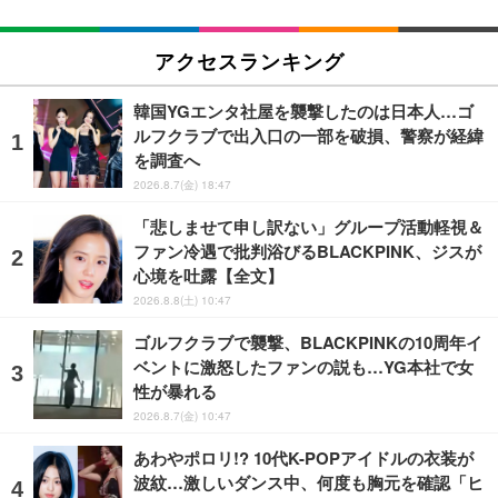
アクセスランキング
韓国YGエンタ社屋を襲撃したのは日本人…ゴ
ルフクラブで出入口の一部を破損、警察が経緯
を調査へ
2026.8.7(金) 18:47
「悲しませて申し訳ない」グループ活動軽視＆
ファン冷遇で批判浴びるBLACKPINK、ジスが
心境を吐露【全文】
2026.8.8(土) 10:47
ゴルフクラブで襲撃、BLACKPINKの10周年イ
ベントに激怒したファンの説も…YG本社で女
性が暴れる
2026.8.7(金) 10:47
あわやポロリ!? 10代K-POPアイドルの衣装が
波紋…激しいダンス中、何度も胸元を確認「ヒ