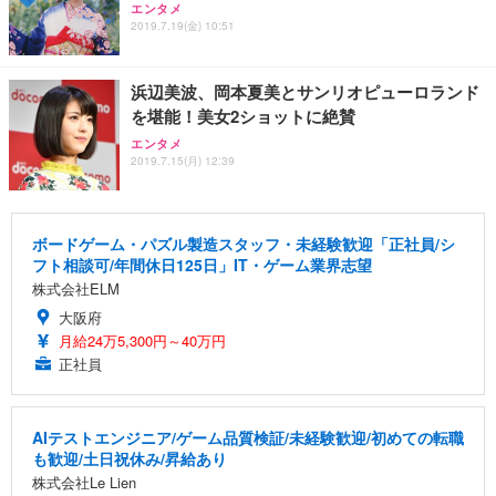
エンタメ
2019.7.19(金) 10:51
浜辺美波、岡本夏美とサンリオピューロランド
を堪能！美女2ショットに絶賛
エンタメ
2019.7.15(月) 12:39
ボードゲーム・パズル製造スタッフ・未経験歓迎「正社員/シ
フト相談可/年間休日125日」IT・ゲーム業界志望
株式会社ELM
大阪府
月給24万5,300円～40万円
正社員
AIテストエンジニア/ゲーム品質検証/未経験歓迎/初めての転職
も歓迎/土日祝休み/昇給あり
株式会社Le Lien