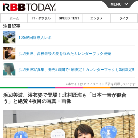
MENU
CLOSE
ホーム
IT・デジタル
SPEED TEST
エンタメ
ライフ
ホーム
注目記事
IT・デジタル
10G光回線導入レポ
IT・デジタルTOP
スマートフォン
SPEED TEST
浜辺美波、高校最後の夏を収めたカレンダーブック発売
ネタ
ガジェット・ツール
エンタメ
浜辺美波写真集、発売2週間で4刷決定！カレンダーブックも3刷決定!!
ショッピング
その他
エンタメTOP
映画・ドラマ
ライフ
韓流・K-POP
韓国・芸能
ライフTOP
グルメ
リリース一覧
浜辺美波、浴衣姿で登場！北村匠海も「日本一青が似合
音楽
スポーツ
ペット
ショッピング
う」と絶賛 4枚目の写真・画像
プッシュ通知の停止方法
グラビア
ブログ
その他
ショッピング
その他