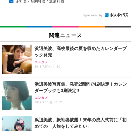
正社員 / 契約社員 / 派遣社員
Sponsored by
関連ニュース
浜辺美波、高校最後の夏を収めたカレンダーブ
ック発売
エンタメ
2018.7.5(木) 11:30
浜辺美波写真集、発売2週間で4刷決定！カレン
ダーブックも3刷決定!!
エンタメ
2017.9.15(金) 18:52
浜辺美波、振袖姿披露！来年の成人式前に「初
めての一人旅をしてみたい」