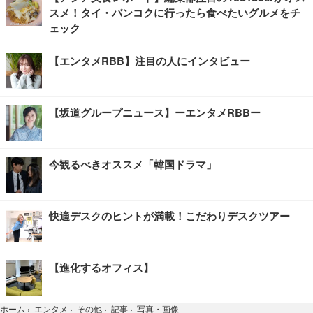
スメ！タイ・バンコクに行ったら食べたいグルメをチ
ェック
【エンタメRBB】注目の人にインタビュー
【坂道グループニュース】ーエンタメRBBー
今観るべきオススメ「韓国ドラマ」
快適デスクのヒントが満載！こだわりデスクツアー
【進化するオフィス】
写真・画像
ホーム
›
エンタメ
›
その他
›
記事
›