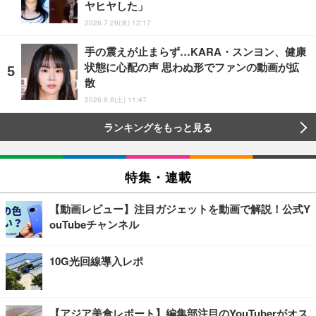
ヤヒヤした」
2026.7.29(水) 12:17
手の震えが止まらず…KARA・スンヨン、健康
状態に心配の声 思わぬ形でファンの動画が拡
散
2026.8.8(土) 11:47
ランキングをもっと見る
特集・連載
【動画レビュー】注目ガジェットを動画で解説！公式Y
ouTubeチャンネル
10G光回線導入レポ
【アジア美食レポート】編集部注目のYouTuberがオス