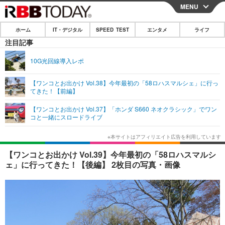
MENU
CLOSE
ホーム
IT・デジタル
SPEED TEST
エンタメ
ライフ
ホーム
注目記事
IT・デジタル
10G光回線導入レポ
IT・デジタルTOP
スマートフォン
SPEED TEST
【ワンコとお出かけ Vol.38】今年最初の「58ロハスマルシェ」に行っ
てきた！【前編】
ネタ
ガジェット・ツール
エンタメ
【ワンコとお出かけ Vol.37】「ホンダ S660 ネオクラシック」でワン
ショッピング
その他
コと一緒にスロードライブ
エンタメTOP
映画・ドラマ
ライフ
韓流・K-POP
韓国・芸能
ライフTOP
グルメ
リリース一覧
【ワンコとお出かけ Vol.39】今年最初の「58ロハスマルシ
音楽
スポーツ
ペット
ショッピング
ェ」に行ってきた！【後編】 2枚目の写真・画像
プッシュ通知の停止方法
グラビア
ブログ
その他
ショッピング
その他