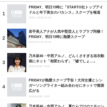
FRIDAY、明日15時に「STARTO社トップアイ
ドルと年下美女のバカンス」スクープを報道
2025.7.23(水) 20:54
若手美人アナが人気中堅芸人とラブラブ同棲！
FRIDAY、明日15時に熱愛スクープ
2025.8.27(水) 22:20
乃木坂46・中西アルノ、どんくさすぎる浴衣動
画にネット「相変わらず」「嘘でしょ…」
2026.8.6(木) 15:09
FRIDAYが熱愛スクープ予告！大河女優とシン
ガーソングライター組み合わせにネットで憶測
広がる
2026.8.6(木) 13:00
乃木坂46・中西アルノ、夏ならではのエモーシ