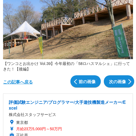
【ワンコとお出かけ Vol.39】今年最初の「58ロハスマルシェ」に行って
きた！【後編】
前の画像
次の画像
この記事へ戻る
評価試験エンジニア/プログラマー/大手遊技機製造メーカー/E
xcel
株式会社スタッフサービス
東京都
月給23万5,000円～50万円
正社員