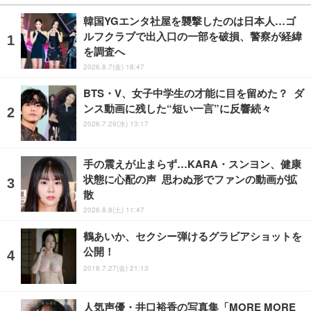
韓国YGエンタ社屋を襲撃したのは日本人…ゴ
ルフクラブで出入口の一部を破損、警察が経緯
を調査へ
2026.8.7(金) 18:47
BTS・V、女子中学生の才能に目を留めた？ ダ
ンス動画に残した“短い一言”に反響続々
2026.7.29(水) 13:17
手の震えが止まらず…KARA・スンヨン、健康
状態に心配の声 思わぬ形でファンの動画が拡
散
2026.8.8(土) 11:47
鶴あいか、セクシー弾けるグラビアショットを
公開！
2018.7.27(金) 21:13
人気声優・井口裕香の写真集「MORE MORE