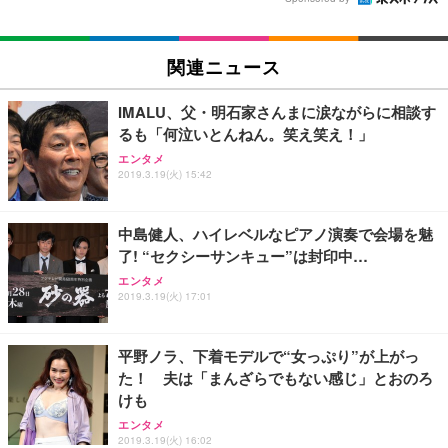
関連ニュース
IMALU、父・明石家さんまに涙ながらに相談す
るも「何泣いとんねん。笑え笑え！」
エンタメ
2019.3.19(火) 15:42
中島健人、ハイレベルなピアノ演奏で会場を魅
了! “セクシーサンキュー”は封印中…
エンタメ
2019.3.19(火) 17:01
平野ノラ、下着モデルで“女っぷり”が上がっ
た！ 夫は「まんざらでもない感じ」とおのろ
けも
エンタメ
2019.3.19(火) 16:02