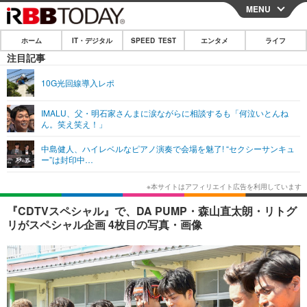
MENU
CLOSE
ホーム
IT・デジタル
SPEED TEST
エンタメ
ライフ
ホーム
注目記事
IT・デジタル
10G光回線導入レポ
IT・デジタルTOP
スマートフォン
SPEED TEST
IMALU、父・明石家さんまに涙ながらに相談するも「何泣いとんね
ん。笑え笑え！」
ネタ
ガジェット・ツール
エンタメ
中島健人、ハイレベルなピアノ演奏で会場を魅了! “セクシーサンキュ
ショッピング
その他
ー”は封印中…
エンタメTOP
映画・ドラマ
ライフ
韓流・K-POP
韓国・芸能
ライフTOP
グルメ
リリース一覧
『CDTVスペシャル』で、DA PUMP・森山直太朗・リトグ
音楽
スポーツ
ペット
ショッピング
リがスペシャル企画 4枚目の写真・画像
プッシュ通知の停止方法
グラビア
ブログ
その他
ショッピング
その他