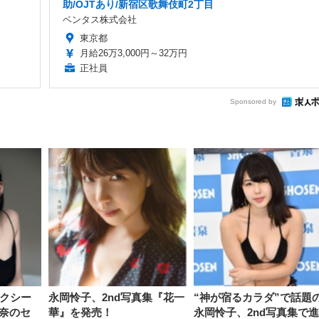
助/OJTあり/新宿区歌舞伎町2丁目
ベンタス株式会社
東京都
月給26万3,000円～32万円
正社員
Sponsored by
セクシー
永岡怜子、2nd写真集『花一
“神が宿るカラダ”で話題
奈のセ
華』を発売！
永岡怜子、2nd写真集で