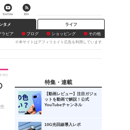
YouTube
RSS
ンタメ
ライフ
グラビア
ブログ
ショッピング
その他
※本サイトはアフィリエイト広告を利用しています
時18分
特集・連載
の
【動画レビュー】注目ガジェ
ットを動画で解説！公式
YouTubeチャンネル
発売
10G光回線導入レポ