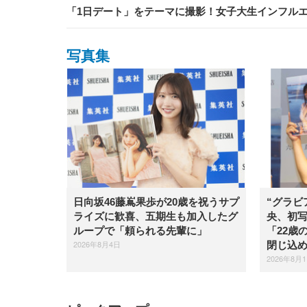
「1日デート」をテーマに撮影！女子大生インフル
写真集
日向坂46藤嶌果歩が20歳を祝うサプ
“グラビ
ライズに歓喜、五期生も加入したグ
央、初
ループで「頼られる先輩に」
「22歳
2026年8月4日
閉じ込
2026年8月