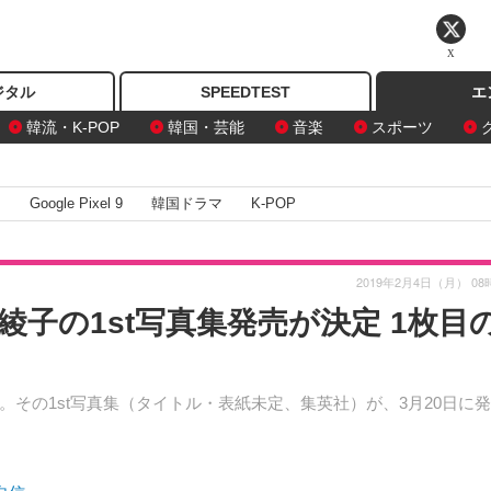
X
ジタル
SPEEDTEST
エ
韓流・K-POP
韓国・芸能
音楽
スポーツ
I
Google Pixel 9
韓国ドラマ
K-POP
2019年2月4日（月） 08
綾子の1st写真集発売が決定 1枚目
その1st写真集（タイトル・表紙未定、集英社）が、3月20日に