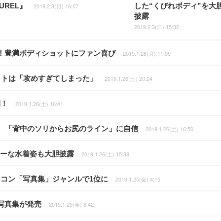
UREL』
した“くびれボディ”を大
2019.2.3(日) 16:07
披露
2019.2.3(日) 15:32
！豊満ボディショットにファン喜び
2019.1.28(月) 11:05
ットは「攻めすぎてしまった」
2019.1.26(土) 20:24
開！
2019.1.26(土) 16:41
行、「背中のソリからお尻のライン」に自信
2019.1.26(土) 16:50
シーな水着姿も大胆披露
2019.1.26(土) 15:38
リコン「写真集」ジャンルで1位に
2019.1.25(金) 4:15
写真集が発売
2019.1.25(金) 8:42