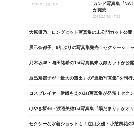
カンド写真集『NAT
2019.2.3(日) 16:47
が発売
2019.2.3(日) 17:23
大原優乃、ロングヒット写真集の未公開カット公開
辰巳奈都子、9年ぶりの写真集発売！セクシーショ
乃木坂46・与田祐希の1st写真集未収録カットが公
辰巳奈都子が「最大の露出」の“過激写真集”を刊
コスプレイヤー伊織もえの1st写真集が発売！セク
けやき坂46・渡邉美穂1st写真集『陽だまり』がオ
セクシーな水着ショットも！注目女優・小芝風花の