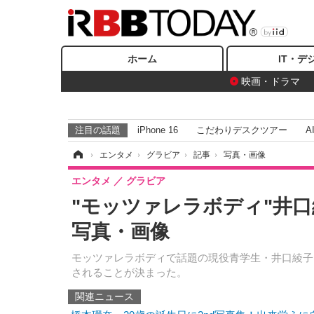
ホーム
IT・デ
映画・ドラマ
注目の話題
iPhone 16
こだわりデスクツアー
A
ホーム
›
エンタメ
›
グラビア
›
記事
›
写真・画像
エンタメ
グラビア
"モッツァレラボディ"井口
写真・画像
モッツァレラボディで話題の現役青学生・井口綾子。
されることが決まった。
関連ニュース