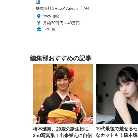
担
株式会社BREXA Advan 「744」
神奈川県
月給30万円～40万円
正社員
編集部おすすめの記事
10代最後で魅せる
橋本環奈、20歳の誕生日に
なカットも！橋本環
2nd写真集！出来栄えに自信