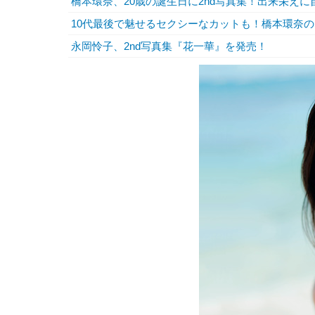
橋本環奈、20歳の誕生日に2nd写真集！出来栄えに
10代最後で魅せるセクシーなカットも！橋本環奈のセ
永岡怜子、2nd写真集『花一華』を発売！