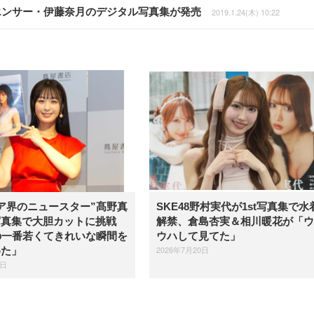
エンサー・伊藤奈月のデジタル写真集が発売
2019.1.24(木) 10:22
ア界のニュースター”髙野真
SKE48野村実代が1st写真集で水
写真集で大胆カットに挑戦
解禁、倉島杏実＆相川暖花が「ウ
の一番若くてきれいな瞬間を
ウハして見てた」
2026年7月20日
めた」
1日