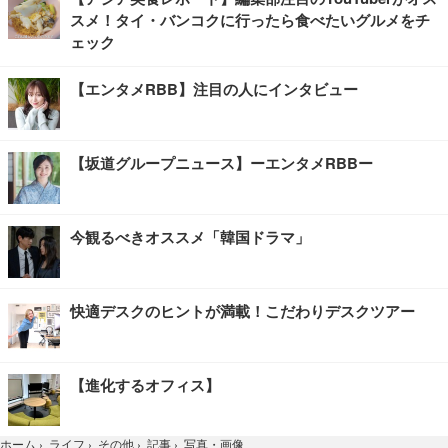
スメ！タイ・バンコクに行ったら食べたいグルメをチ
ェック
【エンタメRBB】注目の人にインタビュー
【坂道グループニュース】ーエンタメRBBー
今観るべきオススメ「韓国ドラマ」
快適デスクのヒントが満載！こだわりデスクツアー
【進化するオフィス】
写真・画像
ホーム
›
ライフ
›
その他
›
記事
›