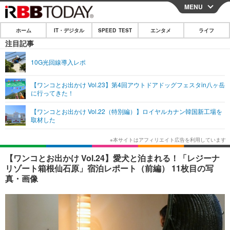
MENU
CLOSE
ホーム
IT・デジタル
SPEED TEST
エンタメ
ライフ
ホーム
注目記事
IT・デジタル
10G光回線導入レポ
IT・デジタルTOP
スマートフォン
SPEED TEST
【ワンコとお出かけ Vol.23】第4回アウトドアドッグフェスタin八ヶ岳
に行ってきた！
ネタ
ガジェット・ツール
エンタメ
【ワンコとお出かけ Vol.22（特別編）】ロイヤルカナン韓国新工場を
ショッピング
その他
取材した
エンタメTOP
映画・ドラマ
ライフ
韓流・K-POP
韓国・芸能
ライフTOP
グルメ
リリース一覧
【ワンコとお出かけ Vol.24】愛犬と泊まれる！「レジーナ
音楽
スポーツ
ペット
ショッピング
リゾート箱根仙石原」宿泊レポート（前編） 11枚目の写
プッシュ通知の停止方法
真・画像
グラビア
ブログ
その他
ショッピング
その他