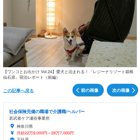
【ワンコとお出かけ Vol.24】愛犬と泊まれる！「レジーナリゾート箱根
仙石原」宿泊レポート（前編）
前の画像
次の画像
この記事へ戻る
社会保険完備の職場で介護職/ヘルパー
若武者ケア瀬谷事業所
神奈川県
月給22万9,000円～28万7,000円
正社員