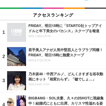
アクセスランキング
FRIDAY、明日15時に「STARTO社トップアイ
ドルと年下美女のバカンス」スクープを報道
2025.7.23(水) 20:54
若手美人アナが人気中堅芸人とラブラブ同棲！
FRIDAY、明日15時に熱愛スクープ
2025.8.27(水) 22:20
乃木坂46・中西アルノ、どんくさすぎる浴衣動
画にネット「相変わらず」「嘘でしょ…」
2026.8.6(木) 15:09
BIGBANG・SOL夫妻、久々の2SHOTに視線集
中！結婚式にともに出席、カリスマ性溢れる姿