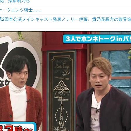
花、指原莉乃ら
ナ、ウエンツ瑛士……
、第2回本公演メインキャスト発表／テリー伊藤、貴乃花親方の政界