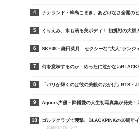
ナナランド・峰島こまき、あどけなさ全開の
くりえみ、水も滴る美ボディ！ 初挑戦の大胆カ
SKE48・鎌田菜月、セクシーな“大人”ラン
何を意味するのか…めったに泣かないBLACK
「パリが輝くのは彼の美貌のおかげ」BTS・J
Aqours声優・降幡愛の人生初写真集が発売
ゴルフクラブで襲撃、BLACKPINKの10
2026年8月7日 10:47