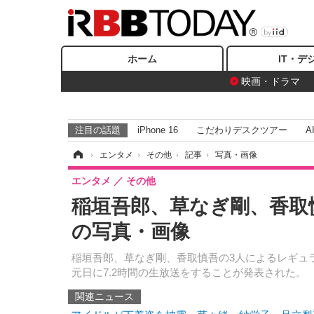
ホーム
IT・デ
映画・ドラマ
注目の話題
iPhone 16
こだわりデスクツアー
A
ホーム
›
エンタメ
›
その他
›
記事
›
写真・画像
エンタメ
その他
稲垣吾郎、草なぎ剛、香取慎
の写真・画像
稲垣吾郎、草なぎ剛、香取慎吾の3人によるレギュラー
元日に7.2時間の生放送をすることが発表された。
関連ニュース