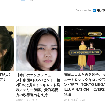
Sponsored by
芸能人】
藤田ニコルと吉谷彩子、
【昨日のエンタメニュー
アナ、
ュート＆シックなロング
ス】劇団4ドル50セント、第
ンピ姿で「TOKYO MEG
2回本公演メインキャスト発
ILLUMINATION」点灯式
表／テリー伊藤、貴乃花親
登場
方の政界進出を支持
2018.10.8(月) 7:24
2018.10.8(月) 9:11