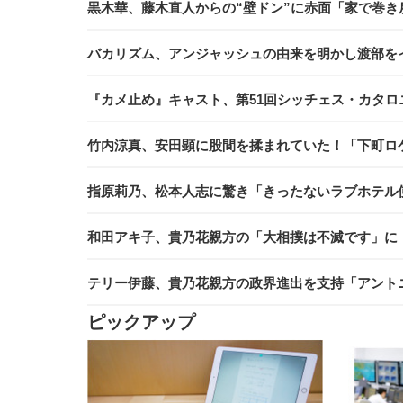
黒木華、藤木直人からの“壁ドン”に赤面「家で巻き
バカリズム、アンジャッシュの由来を明かし渡部を
『カメ止め』キャスト、第51回シッチェス・カタ
竹内涼真、安田顕に股間を揉まれていた！「下町ロ
指原莉乃、松本人志に驚き「きったないラブホテル
和田アキ子、貴乃花親方の「大相撲は不滅です」に
テリー伊藤、貴乃花親方の政界進出を支持「アント
ピックアップ