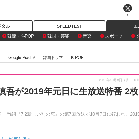
X
ジタル
SPEEDTEST
エ
韓流・K-POP
韓国・芸能
音楽
スポーツ
I
Google Pixel 9
韓国ドラマ
K-POP
2018年10月8日（月） 13
吾が2019年元日に生放送特番 2
番組『7.2新しい別の窓』の第7回放送が10月7日に行われ、201