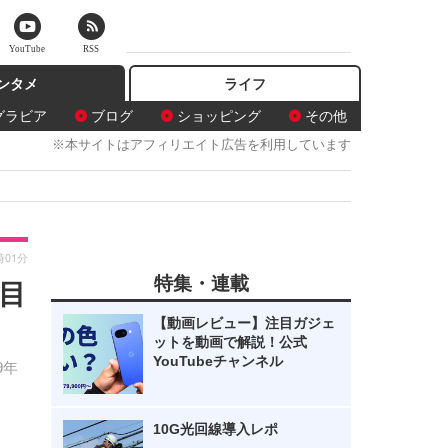
YouTube
RSS
ンタメ
ライフ
グラビア
ブログ
ショッピング
その他
※本サイトはアフィリエイト広告を利用しています
時01分
特集・連載
枚目
【動画レビュー】注目ガジェ
ットを動画で解説！公式
YouTubeチャンネル
9年
10G光回線導入レポ