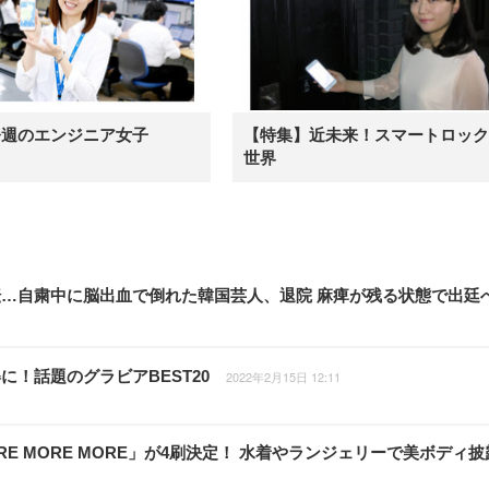
今週のエンジニア女子
【特集】近未来！スマートロック
世界
転…自粛中に脳出血で倒れた韓国芸人、退院 麻痺が残る状態で出廷
！話題のグラビアBEST20
2022年2月15日 12:11
E MORE MORE」が4刷決定！ 水着やランジェリーで美ボディ披