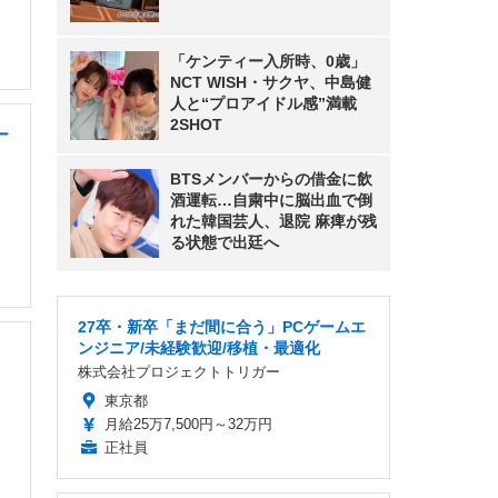
「ケンティー入所時、0歳」
NCT WISH・サクヤ、中島健
人と“プロアイドル感”満載
2SHOT
ー
BTSメンバーからの借金に飲
酒運転…自粛中に脳出血で倒
れた韓国芸人、退院 麻痺が残
る状態で出廷へ
27卒・新卒「まだ間に合う」PCゲームエ
ンジニア/未経験歓迎/移植・最適化
・
株式会社プロジェクトトリガー
東京都
月給25万7,500円～32万円
正社員