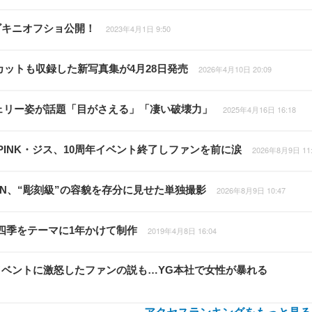
ビキニオフショ公開！
2023年4月1日 9:50
ットも収録した新写真集が4月28日発売
2026年4月10日 20:09
ジェリー姿が話題「目がさえる」「凄い破壊力」
2025年4月16日 16:18
PINK・ジス、10周年イベント終了しファンを前に涙
2026年8月9日 11:
IN、“彫刻級”の容貌を存分に見せた単独撮影
2026年8月9日 10:47
！四季をテーマに1年かけて制作
2019年4月8日 16:04
周年イベントに激怒したファンの説も…YG本社で女性が暴れる