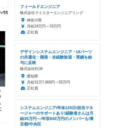
フィールドエンジニア
株式会社マイスターエンジニアリング
神奈川県
月給24万円～33万円
正社員
デザインシステムエンジニア・UIパーツ
の共通化・開発・未経験歓迎・実績を給
与に反映
株式会社ELM
愛知県
月給31万7,900円～55万円
正社員
キ
ワ
A
システムエンジニア/年休125日/担当マネ
に
ージャーのサポートあり!経験者さんは月
給35万円～/年収840万円のメンバーも/東
京都/中央区