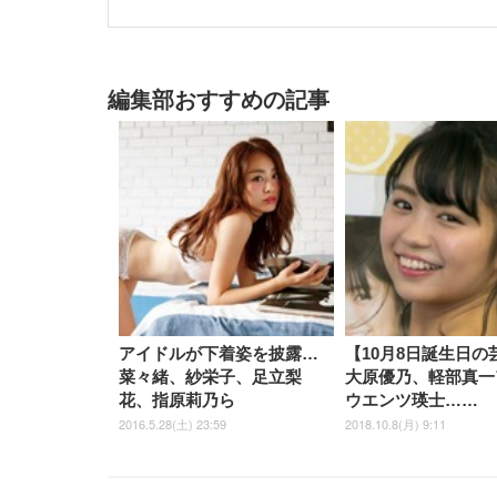
編集部おすすめの記事
アイドルが下着姿を披露…
【10月8日誕生日の
菜々緒、紗栄子、足立梨
大原優乃、軽部真一
花、指原莉乃ら
ウエンツ瑛士……
2016.5.28(土) 23:59
2018.10.8(月) 9:11