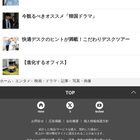
今観るべきオススメ「韓国ドラマ」
快適デスクのヒントが満載！こだわりデスクツアー
【進化するオフィス】
写真・画像
ホーム
›
エンタメ
›
映画・ドラマ
›
記事
›
TOP
Home
X
YouTube
お問合せ
広告掲載
会社概要
個人情報保護方針
紹介した商品/サービスを購入、契約した場合に、
売上の一部が弊社サイトに還元されることがあります。
当サイトに掲載の記事・見出し・写真・画像の無断転載を禁じます。