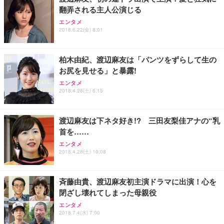
翻弄される主人公演じる
エンタメ
2018.6.22(金) 8:01
柏木由紀、渡辺麻友は「パンツをずらして生の
お尻を見せる」と暴露!
エンタメ
2018.4.28(土) 6:15
渡辺麻友は下ネタ好き!? 三田友梨佳アナの“乳
首を……
エンタメ
2018.4.28(土) 10:08
斉藤由貴、渡辺麻友初主演ドラマに出演！心を
閉ざし壊れてしまった母親役
エンタメ
2018.7.4(水) 7:00