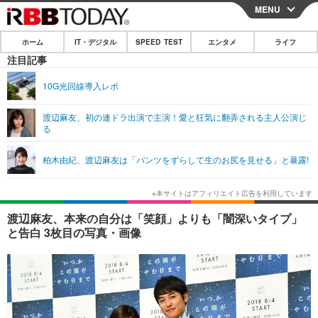
MENU
CLOSE
ホーム
IT・デジタル
SPEED TEST
エンタメ
ライフ
ホーム
注目記事
IT・デジタル
10G光回線導入レポ
IT・デジタルTOP
スマートフォン
SPEED TEST
渡辺麻友、初の連ドラ出演で主演！愛と狂気に翻弄される主人公演じ
る
ネタ
ガジェット・ツール
エンタメ
柏木由紀、渡辺麻友は「パンツをずらして生のお尻を見せる」と暴露!
ショッピング
その他
エンタメTOP
映画・ドラマ
ライフ
韓流・K-POP
韓国・芸能
ライフTOP
グルメ
リリース一覧
渡辺麻友、本来の自分は「笑顔」よりも「闇深いタイプ」
音楽
スポーツ
ペット
ショッピング
と告白 3枚目の写真・画像
プッシュ通知の停止方法
グラビア
ブログ
その他
ショッピング
その他