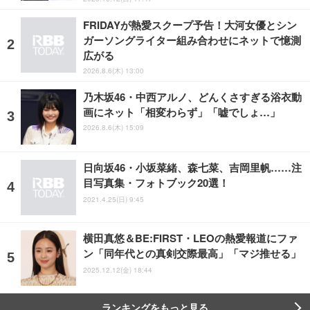
FRIDAYが熱愛スクープ予告！大河女優とシン
ガーソングライター組み合わせにネットで憶測
広がる
2026.8.6(木) 13:00
乃木坂46・中西アルノ、どんくさすぎる浴衣動
画にネット「相変わらず」「嘘でしょ…」
2026.8.6(木) 15:09
日向坂46・小坂菜緒、森七菜、吉岡里帆……注
目写真集・フォトブック20選！
2021.4.25(日) 9:45
横田真悠＆BE:FIRST・LEOの熱愛報道にファ
ン「同年代との真剣交際最高」「マジ推せる」
2025.12.12(金) 18:44
ランキングをもっと見る