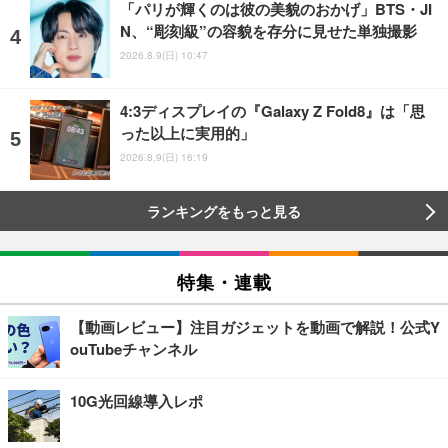
「パリが輝くのは彼の美貌のおかげ」BTS・JI
N、“彫刻級”の容貌を存分に見せた単独撮影
2026.8.9(日) 10:47
4:3ディスプレイの『Galaxy Z Fold8』は「思
った以上に実用的」
2026.8.9(日) 16:19
ランキングをもっと見る
特集・連載
【動画レビュー】注目ガジェットを動画で解説！公式Y
ouTubeチャンネル
10G光回線導入レポ