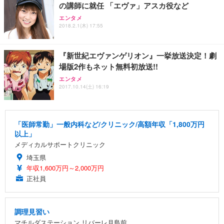
の講師に就任 「エヴァ」アスカ役など
エンタメ
2018.2.1(木) 17:55
『新世紀エヴァンゲリオン』一挙放送決定！劇
場版2作もネット無料初放送!!
エンタメ
2017.10.14(土) 16:19
「医師常勤」一般内科など/クリニック/高額年収「1,800万円
以上」
メディカルサポートクリニック
埼玉県
年収1,600万円～2,000万円
正社員
調理見習い
マチルダステーション リバーレ月島前