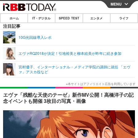
MENU
CLOSE
ホーム
IT・デジタル
SPEED TEST
エンタメ
ライフ
ホーム
注目記事
IT・デジタル
10G光回線導入レポ
IT・デジタルTOP
スマートフォン
SPEED TEST
エヴァRQ2018が決定！引地裕美と柳本絵美が昨年に続き参加
ネタ
ガジェット・ツール
エンタメ
宮村優子、インターナショナル・メディア学院の講師に就任 「エヴ
ショッピング
その他
ァ」アスカ役など
エンタメTOP
映画・ドラマ
ライフ
韓流・K-POP
韓国・芸能
ライフTOP
グルメ
リリース一覧
エヴァ「残酷な天使のテーゼ」新作MV公開！高橋洋子の記
音楽
スポーツ
ペット
ショッピング
念イベントも開催 3枚目の写真・画像
プッシュ通知の停止方法
グラビア
ブログ
その他
ショッピング
その他