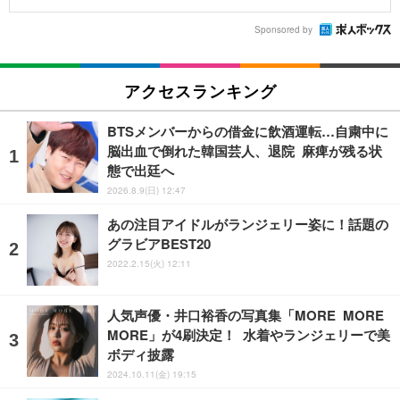
Sponsored by
アクセスランキング
BTSメンバーからの借金に飲酒運転…自粛中に
脳出血で倒れた韓国芸人、退院 麻痺が残る状
態で出廷へ
2026.8.9(日) 12:47
あの注目アイドルがランジェリー姿に！話題の
グラビアBEST20
2022.2.15(火) 12:11
人気声優・井口裕香の写真集「MORE MORE
MORE」が4刷決定！ 水着やランジェリーで美
ボディ披露
2024.10.11(金) 19:15