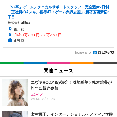
「27卒」ゲームテクニカルサポートスタッフ・完全週休2日制
「正社員/QAスキル習得/IT・ゲーム業界志望」/新宿区西新宿3
丁目
株式会社alBee
東京都
月給21万7,800円～30万2,800円
正社員
Sponsored by
関連ニュース
エヴァRQ2018が決定！引地裕美と柳本絵美が
昨年に続き参加
エンタメ
2018.3.19(月) 14:46
宮村優子、インターナショナル・メディア学院