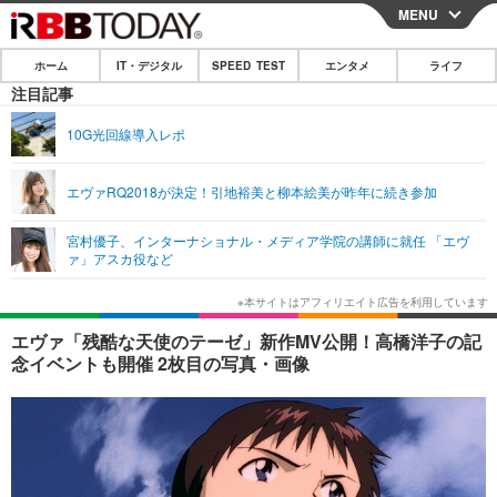
MENU
CLOSE
ホーム
IT・デジタル
SPEED TEST
エンタメ
ライフ
ホーム
注目記事
IT・デジタル
10G光回線導入レポ
IT・デジタルTOP
スマートフォン
SPEED TEST
エヴァRQ2018が決定！引地裕美と柳本絵美が昨年に続き参加
ネタ
ガジェット・ツール
エンタメ
宮村優子、インターナショナル・メディア学院の講師に就任 「エヴ
ショッピング
その他
ァ」アスカ役など
エンタメTOP
映画・ドラマ
ライフ
韓流・K-POP
韓国・芸能
ライフTOP
グルメ
リリース一覧
エヴァ「残酷な天使のテーゼ」新作MV公開！高橋洋子の記
音楽
スポーツ
ペット
ショッピング
念イベントも開催 2枚目の写真・画像
プッシュ通知の停止方法
グラビア
ブログ
その他
ショッピング
その他