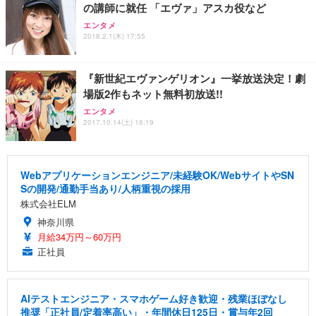
の講師に就任 「エヴァ」アスカ役など
エンタメ
2018.2.1(木) 17:55
『新世紀エヴァンゲリオン』一挙放送決定！劇
場版2作もネット無料初放送!!
エンタメ
2017.10.14(土) 16:19
Webアプリケーションエンジニア/未経験OK/WebサイトやSN
Sの開発/通勤手当あり/人柄重視の採用
株式会社ELM
神奈川県
月給34万円～60万円
正社員
AIテストエンジニア・スマホゲーム好き歓迎・残業ほぼなし
推奨「正社員/定着率高い」・年間休日125日・賞与年2回