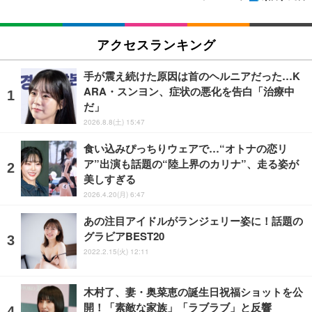
アクセスランキング
手が震え続けた原因は首のヘルニアだった…K
ARA・スンヨン、症状の悪化を告白「治療中
だ」
2026.8.8(土) 15:47
食い込みぴっちりウェアで…“オトナの恋リ
ア”出演も話題の“陸上界のカリナ”、走る姿が
美しすぎる
2026.4.20(月) 6:47
あの注目アイドルがランジェリー姿に！話題の
グラビアBEST20
2022.2.15(火) 12:11
木村了、妻・奥菜恵の誕生日祝福ショットを公
開！「素敵な家族」「ラブラブ」と反響