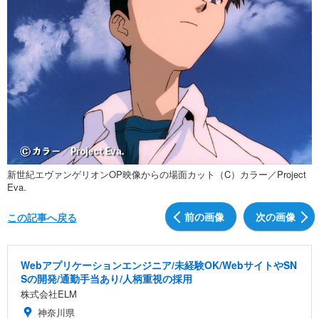
新世紀エヴァンゲリオンOP映像からの場面カット（C）カラー／Project
Eva.
前の画像
次の画像
この記事へ戻る
Webアプリケーションエンジニア/未経験OK/WebサイトやSN
Sの開発/通勤手当あり/人柄重視の採用
株式会社ELM
神奈川県