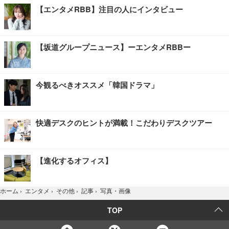
【エンタメRBB】注目の人にインタビュー
【坂道グループニュース】ーエンタメRBBー
今観るべきオススメ「韓国ドラマ」
快適デスクのヒントが満載！こだわりデスクツアー
【進化するオフィス】
写真・画像
ホーム
›
エンタメ
›
その他
›
記事
›
TOP