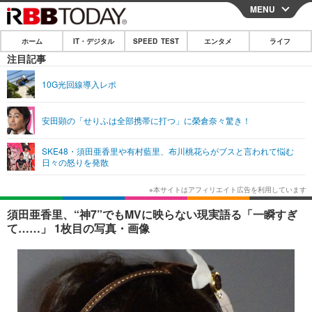
MENU
CLOSE
ホーム
IT・デジタル
SPEED TEST
エンタメ
ライフ
ホーム
注目記事
IT・デジタル
10G光回線導入レポ
IT・デジタルTOP
スマートフォン
SPEED TEST
安田顕の「せりふは全部携帯に打つ」に榮倉奈々驚き！
ネタ
ガジェット・ツール
エンタメ
SKE48・須田亜香里や有村藍里、布川桃花らがブスと言われて悩む
ショッピング
その他
日々の怒りを発散
エンタメTOP
映画・ドラマ
ライフ
韓流・K-POP
韓国・芸能
ライフTOP
グルメ
リリース一覧
須田亜香里、“神7”でもMVに映らない現実語る「一瞬すぎ
音楽
スポーツ
ペット
ショッピング
て……」 1枚目の写真・画像
プッシュ通知の停止方法
グラビア
ブログ
その他
ショッピング
その他