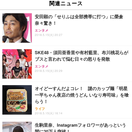
関連ニュース
安田顕の「せりふは全部携帯に打つ」に榮倉
奈々驚き！
エンタメ
2018.5.15(火) 20:27
SKE48・須田亜香里や有村藍里、布川桃花らが
ブスと言われて悩む日々の怒りを発散
エンタメ
2018.5.15(火) 20:29
オイどーすんだよコレ！ 謎のカップ麺「明星
一平ちゃん夜店の焼うどん いなり寿司味」を喰
らう！
ライフ
2018.5.15(火) 16:14
生駒里奈、Instagramフォロワーがあっという
間に20万人突破！