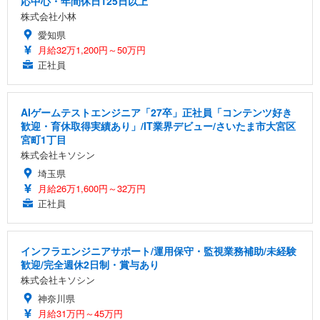
応中心・年間休日125日以上
株式会社小林
愛知県
月給32万1,200円～50万円
正社員
AIゲームテストエンジニア「27卒」正社員「コンテンツ好き
歓迎・育休取得実績あり」/IT業界デビュー/さいたま市大宮区
宮町1丁目
株式会社キソシン
埼玉県
月給26万1,600円～32万円
正社員
インフラエンジニアサポート/運用保守・監視業務補助/未経験
歓迎/完全週休2日制・賞与あり
株式会社キソシン
神奈川県
月給31万円～45万円