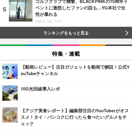
ゴルフクラブで襲撃、BLACKPINKの10周年イ
ベントに激怒したファンの説も…YG本社で女
性が暴れる
2026.8.7(金) 10:47
ランキングをもっと見る
特集・連載
【動画レビュー】注目ガジェットを動画で解説！公式Y
ouTubeチャンネル
10G光回線導入レポ
【アジア美食レポート】編集部注目のYouTuberがオス
スメ！タイ・バンコクに行ったら食べたいグルメをチ
ェック