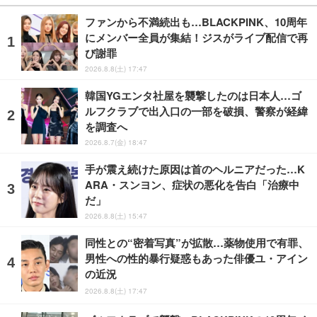
ファンから不満続出も…BLACKPINK、10周年
にメンバー全員が集結！ジスがライブ配信で再
び謝罪
2026.8.8(土) 17:47
韓国YGエンタ社屋を襲撃したのは日本人…ゴ
ルフクラブで出入口の一部を破損、警察が経緯
を調査へ
2026.8.7(金) 18:47
手が震え続けた原因は首のヘルニアだった…K
ARA・スンヨン、症状の悪化を告白「治療中
だ」
2026.8.8(土) 15:47
同性との“密着写真”が拡散…薬物使用で有罪、
男性への性的暴行疑惑もあった俳優ユ・アイン
の近況
2026.8.8(土) 17:47