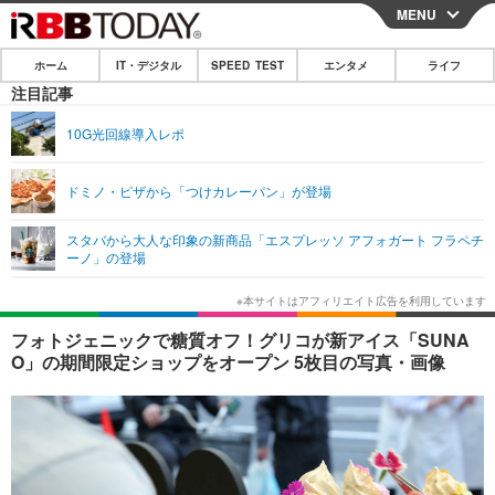
MENU
CLOSE
ホーム
IT・デジタル
SPEED TEST
エンタメ
ライフ
ホーム
注目記事
IT・デジタル
10G光回線導入レポ
IT・デジタルTOP
スマートフォン
SPEED TEST
ドミノ・ピザから「つけカレーパン」が登場
ネタ
ガジェット・ツール
エンタメ
スタバから大人な印象の新商品「エスプレッソ アフォガート フラペチ
ショッピング
その他
ーノ」の登場
エンタメTOP
映画・ドラマ
ライフ
韓流・K-POP
韓国・芸能
ライフTOP
グルメ
リリース一覧
フォトジェニックで糖質オフ！グリコが新アイス「SUNA
音楽
スポーツ
ペット
ショッピング
O」の期間限定ショップをオープン 5枚目の写真・画像
プッシュ通知の停止方法
グラビア
ブログ
その他
ショッピング
その他