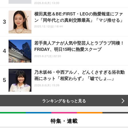
2026.8.6(木) 13:00
横田真悠＆BE:FIRST・LEOの熱愛報道にファ
ン「同年代との真剣交際最高」「マジ推せる」
2025.12.12(金) 18:44
若手美人アナが人気中堅芸人とラブラブ同棲！
FRIDAY、明日15時に熱愛スクープ
2025.8.27(水) 22:20
乃木坂46・中西アルノ、どんくさすぎる浴衣動
画にネット「相変わらず」「嘘でしょ…」
2026.8.6(木) 15:09
ランキングをもっと見る
特集・連載