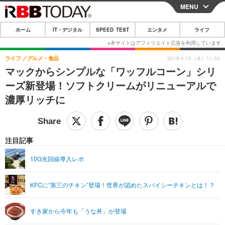
MENU
CLOSE
ホーム
IT・デジタル
SPEED TEST
エンタメ
ライフ
ホーム
IT・デジタル
ライフ
グルメ・食品
2018.4.19（木）11:30
マックからシンプルな「ワッフルコーン」シリ
IT・デジタルTOP
スマートフォン
SPEED TEST
ーズ新登場！ソフトクリームがリニューアルで
ネタ
ガジェット・ツール
濃厚リッチに
エンタメ
ショッピング
その他
エンタメTOP
映画・ドラマ
ライフ
韓流・K-POP
韓国・芸能
注目記事
ライフTOP
グルメ
リリース一覧
音楽
スポーツ
10G光回線導入レポ
ペット
ショッピング
プッシュ通知の停止方法
グラビア
ブログ
その他
KFCに“第三のチキン”登場！世界が認めたスパイシーチキンとは！？
ショッピング
その他
すき家から今年も「うな丼」が登場