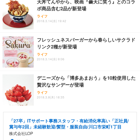
天丼てんやから、映画『曇天に笑う』とのコラ
ボ商品含む2品が新登場
ライフ
2018.3.14(水) 19:42
フレッシュネスバーガーから春らしいサクラド
リンク2種が新登場
ライフ
2018.3.14(水) 9:06
デニーズから「博多あまおう」を10粒使用した
贅沢なサンデーが登場
ライフ
2018.3.8(木) 18:35
「27卒」ITサポート事務スタッフ・有給消化率高い「正社員/
賞与年2回」未経験歓迎/髪型・服装自由/川口市栄町1丁目
株式会社LOP