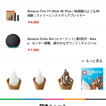
Amazon Fire TV Stick 4K Plus | 映画館のような4K
体験 | ストリーミングメディアプレイヤー
￥9,980
Amazon Echo Dot (エコードット) 第5世代 - Alex
a、センサー搭載、鮮やかなサウンド｜チャコール
￥7,480
>> もっと見る
[EdoErgo] オフィスチェア 椅子 テレワーク 疲れな
EIZO ビジネス向けプレミアムモニター | FlexScan
Amazonベーシック ペットシーツ 薄型 レギュラー 1
い 跳ね上げ式アームレスト コンパクト 約105度ロッ
EV3240X-WT | 31.5型4K UHD・USB Type-C・ホワ
回使い捨て 無香料 ホワイト 300枚
キング pc 事務椅子 360度回転 座面昇降 強化ナイロ
イト
ン樹脂ベース 通気性メッシュ 在宅ワーク H-WY01
￥3,373
￥5,699
￥105,595
(黒網+黒枠+黒足)
EIZO ビジネス向けプレミアムモニター | FlexScan
SIHOO B100 オフィスチェア／デスクチェア メッシ
Amazonベーシック ペットシーツ 厚型 ワイド 42枚
EV2740X-WT | 27.0型4K UHD・USB Type-C・ホワ
ュチェア 人間工学 疲れない ブラック
x2袋(84枚) ホワイト(吸収面:ライトブルー)
関連ニュース