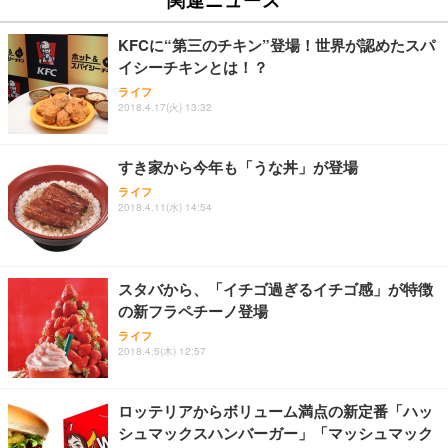
イト
￥27,999
￥3,234
￥109,572
KFCに“第三のチキン”登場！世界が認めたスパ
イシーチキンとは！？
Sezlife オフィスチェア デスクチェア 疲れない テレ
【純正品】27"ゲーミングモニター DualSense 充電
ネオ・ルーライフ ネオ・オムツ L 中型犬用 26枚入
ライフ
ワーク チェア 強化バックレスト 30度ロッキング機
フック付き（CFI-ZDM1J）
り 単品
2018.4.17(火) 13:32
能 人間工学 椅子 腰サポート 90度跳ね上げ式アーム
レスト 3Dヘッドレスト ハンガー付き 高反発クッシ
￥49,979
￥1,800
￥7,680
ョン PCチェア 通気性メッシュ ゲーミング/勉強/事
すき家から今年も「うな丼」が登場
務用 おしゃれ パソコンチェア (ブラック)
ライフ
Sezlife オフィスチェア デスクチェア 疲れない テレ
【整備済み品】Dell E2724HS 27インチ 液晶モニタ
Smart Basic(スマートベーシック) 【Amazon.co.jp
2018.4.11(水) 14:54
ワーク チェア 強化バックレスト 30度ロッキング機
ー フルHD（1920×1080）VA 非光沢 HDMI/DisplayP
限定】 Smart Basic アイリスオーヤマ ペットシーツ
能 人間工学 椅子 腰サポート 90度跳ね上げ式アーム
ort/VGA スピーカー内蔵 高さ調整 スイベル VESA対
超厚型 お徳用 ワイド 100枚入 (x 1) (ケース販売)
レスト 3Dヘッドレスト ハンガー付き 高反発クッシ
応 ComfortView ビジネス向け
￥7,680
￥15,800
￥3,670
ョン PCチェア 通気性メッシュ ゲーミング/勉強/事
スタバから、「イチゴ過ぎるイチゴ感」が特徴
務用 おしゃれ パソコンチェア (ホワイト)
の新フラペチーノ登場
ANDWINT オフィスチェア デスクチェア 肘なし メ
【MiniLED/24.5inch/280Hz/FHD】GRAPHT THE S
アイリスオーヤマ ペットシーツ 超厚型 お徳用 レギ
ッシュ 通気性 ランバーサポート付き 腰サポート ガ
HOOTER Gaming Monitor 24” Essential ゲーミン
ライフ
ュラー 200枚入【Amazon.co.jp限定】
ス圧無段階昇降 360度回転 キャスター付き コンパク
グモニター QD 24.5インチ 1ms FHD 量子ドット 残
2018.4.5(木) 12:57
ト 幅52×奥行58.5×高さ84～96cm テレワーク 在宅
像低減 (3年保証 | 輝点保証 | 日本メーカー)
￥3,731
￥4,139
￥34,980
勤務 ブラック
ロッテリアからボリューム満点の新定番「ハッ
シュマックスハンバーガー」「マッシュマック