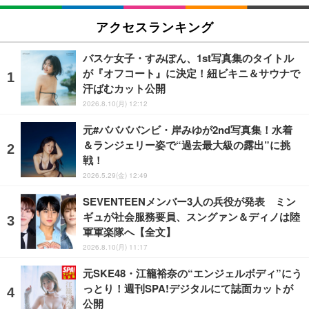
アクセスランキング
バスケ女子・すみぽん、1st写真集のタイトル
が『オフコート』に決定！紐ビキニ＆サウナで
汗ばむカット公開
2026.8.10(月) 12:12
元#ババババンビ・岸みゆが2nd写真集！水着
＆ランジェリー姿で“過去最大級の露出”に挑
戦！
2026.5.29(金) 12:49
SEVENTEENメンバー3人の兵役が発表 ミン
ギュが社会服務要員、スングァン＆ディノは陸
軍軍楽隊へ【全文】
2026.8.10(月) 11:17
元SKE48・江籠裕奈の“エンジェルボディ”にう
っとり！週刊SPA!デジタルにて誌面カットが
公開