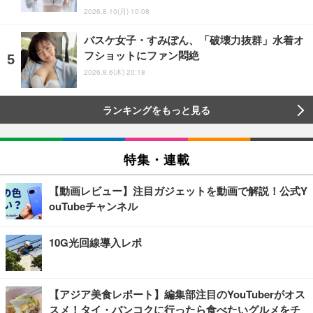
2026.8.10(月) 10:08
バスケ女子・すみぽん、「破壊力抜群」水着オ
フショットにファン悶絶
2026.8.6(木) 20:18
ランキングをもっと見る
特集・連載
【動画レビュー】注目ガジェットを動画で解説！公式Y
ouTubeチャンネル
10G光回線導入レポ
【アジア美食レポート】編集部注目のYouTuberがオス
スメ！タイ・バンコクに行ったら食べたいグルメをチ