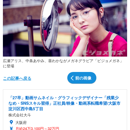
広瀬アリス、中条あやみ、葵わかながメガネグラビア「ビジョメガネ」
に登場
前の画像
この記事へ戻る
「27卒」動画サムネイル・グラフィックデザイナー「残業少
なめ・SNSスキル習得」正社員/映像・動画系転職希望/大阪市
淀川区西中島5丁目
株式会社大斗
大阪府
月給24万3,100円～32万円