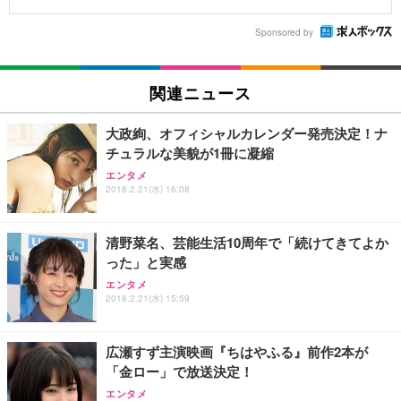
Sponsored by
関連ニュース
大政絢、オフィシャルカレンダー発売決定！ナ
チュラルな美貌が1冊に凝縮
エンタメ
2018.2.21(水) 16:08
清野菜名、芸能生活10周年で「続けてきてよか
った」と実感
エンタメ
2018.2.21(水) 15:59
広瀬すず主演映画『ちはやふる』前作2本が
「金ロー」で放送決定！
エンタメ