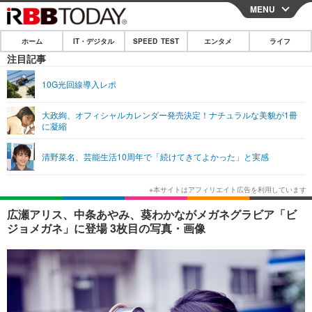
MENU
CLOSE
ホーム
IT・デジタル
SPEED TEST
エンタメ
ライフ
ホーム
注目記事
IT・デジタル
10G光回線導入レポ
IT・デジタルTOP
スマートフォン
SPEED TEST
大政絢、オフィシャルカレンダー発売決定！ナチュラルな美貌が1冊
に凝縮
ネタ
ガジェット・ツール
エンタメ
清野菜名、芸能生活10周年で「続けてきてよかった」と実感
ショッピング
その他
エンタメTOP
映画・ドラマ
ライフ
韓流・K-POP
韓国・芸能
ライフTOP
グルメ
リリース一覧
広瀬アリス、中条あやみ、葵わかながメガネグラビア「ビ
音楽
スポーツ
ペット
ショッピング
ジョメガネ」に登場 3枚目の写真・画像
プッシュ通知の停止方法
グラビア
ブログ
その他
ショッピング
その他