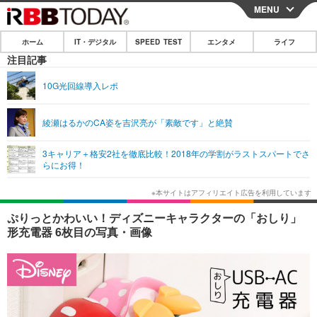
MENU
CLOSE
ホーム
IT・デジタル
SPEED TEST
エンタメ
ライフ
ホーム
注目記事
IT・デジタル
10G光回線導入レポ
IT・デジタルTOP
スマートフォン
SPEED TEST
綾瀬はるかのCA姿を吉沢亮が「素敵です」と絶賛
ネタ
ガジェット・ツール
エンタメ
3キャリア＋格安2社を徹底比較！2018年の学割がラストスパートでさ
ショッピング
その他
らにお得！
エンタメTOP
映画・ドラマ
ライフ
韓流・K-POP
韓国・芸能
ライフTOP
グルメ
リリース一覧
ぷりっとかわいい！ディズニーキャラクターの「おしり」
音楽
スポーツ
ペット
ショッピング
形充電器 6枚目の写真・画像
プッシュ通知の停止方法
グラビア
ブログ
その他
ショッピング
その他