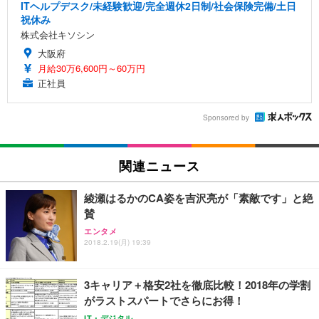
ITヘルプデスク/未経験歓迎/完全週休2日制/社会保険完備/土日
祝休み
株式会社キソシン
大阪府
月給30万6,600円～60万円
正社員
Sponsored by
関連ニュース
綾瀬はるかのCA姿を吉沢亮が「素敵です」と絶
賛
エンタメ
2018.2.19(月) 19:39
3キャリア＋格安2社を徹底比較！2018年の学割
がラストスパートでさらにお得！
IT・デジタル