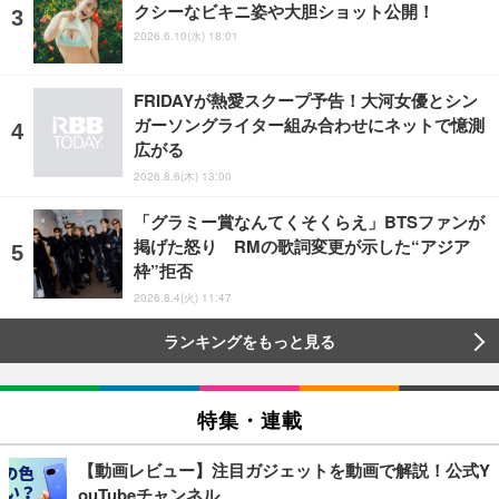
クシーなビキニ姿や大胆ショット公開！
2026.6.10(水) 18:01
FRIDAYが熱愛スクープ予告！大河女優とシン
ガーソングライター組み合わせにネットで憶測
広がる
2026.8.6(木) 13:00
「グラミー賞なんてくそくらえ」BTSファンが
掲げた怒り RMの歌詞変更が示した“アジア
枠”拒否
2026.8.4(火) 11:47
ランキングをもっと見る
特集・連載
【動画レビュー】注目ガジェットを動画で解説！公式Y
ouTubeチャンネル