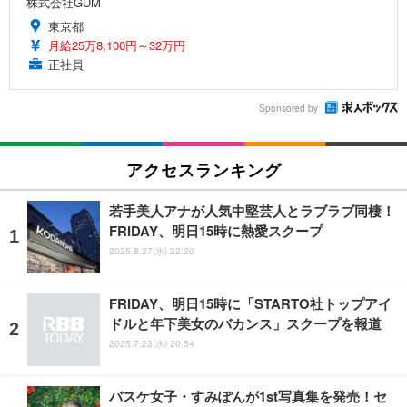
株式会社GUM
東京都
月給25万8,100円～32万円
正社員
Sponsored by
アクセスランキング
若手美人アナが人気中堅芸人とラブラブ同棲！
FRIDAY、明日15時に熱愛スクープ
2025.8.27(水) 22:20
FRIDAY、明日15時に「STARTO社トップアイ
ドルと年下美女のバカンス」スクープを報道
2025.7.23(水) 20:54
バスケ女子・すみぽんが1st写真集を発売！セ