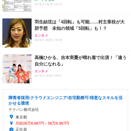
2018.2.19(月) 19:10
羽生結弦は「4回転」も可能……村主章枝が大
胆予想 未知の領域「5回転」も！？
エンタメ
2018.2.19(月) 16:06
高橋ひかる、吉本実憂が晴れ着で出演！「違う
自分になれる」
エンタメ
2018.2.19(月) 16:01
障害者採用/クラウドエンジニア/在宅勤務可/得意なスキルを活
かせる環境
テクバン株式会社
東京都
月給26万6,667円～56万6,667円
正社員