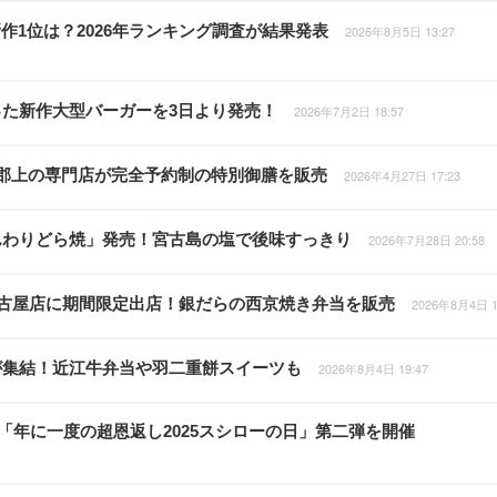
作1位は？2026年ランキング調査が結果発表
2026年8月5日 13:27
た新作大型バーガーを3日より発売！
2026年7月2日 18:57
郡上の専門店が完全予約制の特別御膳を販売
2026年4月27日 17:23
んわりどら焼」発売！宮古島の塩で後味すっきり
2026年7月28日 20:58
名古屋店に期間限定出店！銀だらの西京焼き弁当を販売
2026年8月4日 1
が集結！近江牛弁当や羽二重餅スイーツも
2026年8月4日 19:47
り「年に一度の超恩返し2025スシローの日」第二弾を開催