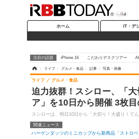
ホーム
IT・デ
注目の話題
iPhone 16
こだわりデスクツアー
A
ホーム
›
ライフ
›
グルメ・食品
›
記事
›
写真・画像
ライフ
グルメ・食品
迫力抜群！スシロー、「大
ア」を10日から開催 3枚
スシローは、明日10日から「大切り！大盛り！て
関連ニュース
ハーゲンダッツのミニカップから新商品「ストロベ