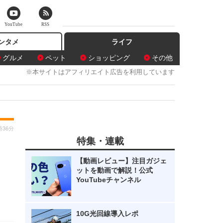
YouTube
RSS
ンタメ
ライフ
グルメ
ペット
ショッピング
その他
※本サイトはアフィリエイト広告を利用しています
時36分
特集・連載
【動画レビュー】注目ガジェ
ットを動画で解説！公式
YouTubeチャンネル
10G光回線導入レポ