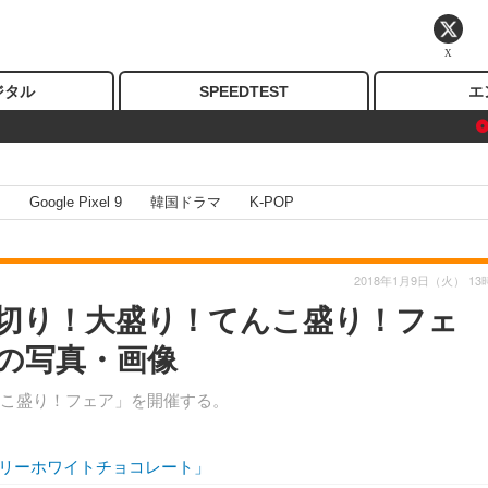
X
ジタル
SPEEDTEST
エ
I
Google Pixel 9
韓国ドラマ
K-POP
2018年1月9日（火） 13
切り！大盛り！てんこ盛り！フェ
目の写真・画像
んこ盛り！フェア」を開催する。
リーホワイトチョコレート」