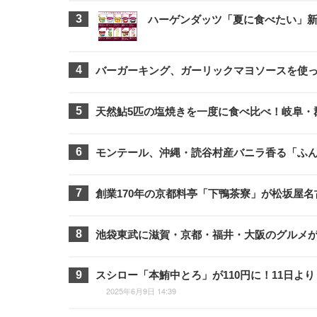
ハーゲンダッツ「夏に食べたい」新
バーガーキング、ガーリックマヨソースを使っ
天然鮎5匹の塩焼きを一度に食べ比べ！岐阜・
モンテール、沖縄・読谷村産バニラ香る「ふ
創業170年の京都料亭「下鴨茶寮」が松坂屋
池袋東武に滋賀・京都・福井・大阪のグルメ
スシロー「本鮪中とろ」が110円に！11日よ
2025年6月9日 14:39