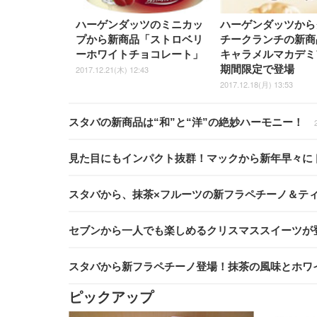
ハーゲンダッツのミニカッ
ハーゲンダッツから
プから新商品「ストロベリ
チークランチの新商
ーホワイトチョコレート」
キャラメルマカデミ
期間限定で登場
2017.12.21(木) 12:43
2017.12.18(月) 13:53
スタバの新商品は“和”と“洋”の絶妙ハーモニー！
見た目にもインパクト抜群！マックから新年早々に
スタバから、抹茶×フルーツの新フラペチーノ＆テ
セブンから一人でも楽しめるクリスマススイーツが
スタバから新フラペチーノ登場！抹茶の風味とホワ
ピックアップ