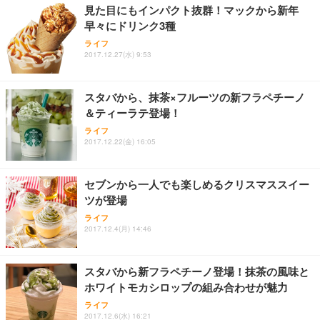
見た目にもインパクト抜群！マックから新年
早々にドリンク3種
ライフ
2017.12.27(水) 9:53
スタバから、抹茶×フルーツの新フラペチーノ
＆ティーラテ登場！
ライフ
2017.12.22(金) 16:05
セブンから一人でも楽しめるクリスマススイー
ツが登場
ライフ
2017.12.4(月) 14:46
スタバから新フラペチーノ登場！抹茶の風味と
ホワイトモカシロップの組み合わせが魅力
ライフ
2017.12.6(水) 16:21