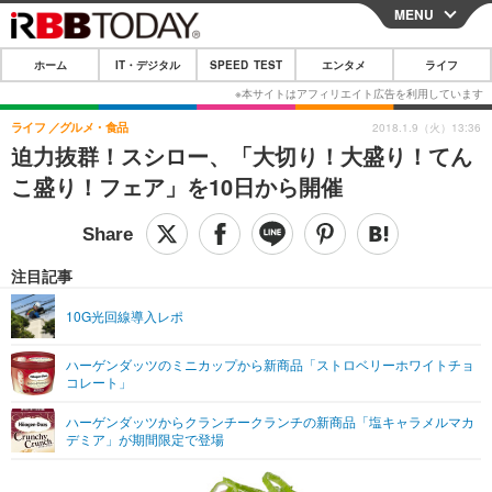
MENU
CLOSE
ホーム
IT・デジタル
SPEED TEST
エンタメ
ライフ
ホーム
IT・デジタル
ライフ
グルメ・食品
2018.1.9（火）13:36
迫力抜群！スシロー、「大切り！大盛り！てん
IT・デジタルTOP
スマートフォン
SPEED TEST
こ盛り！フェア」を10日から開催
ネタ
ガジェット・ツール
エンタメ
ショッピング
その他
エンタメTOP
映画・ドラマ
ライフ
注目記事
韓流・K-POP
韓国・芸能
ライフTOP
グルメ
リリース一覧
10G光回線導入レポ
音楽
スポーツ
ペット
ショッピング
プッシュ通知の停止方法
ハーゲンダッツのミニカップから新商品「ストロベリーホワイトチョ
コレート」
グラビア
ブログ
その他
ハーゲンダッツからクランチークランチの新商品「塩キャラメルマカ
ショッピング
その他
デミア」が期間限定で登場