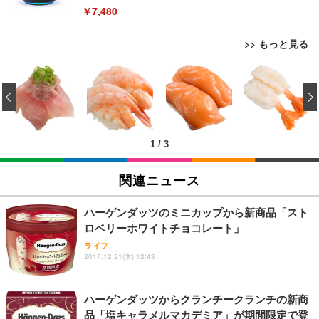
￥7,480
>> もっと見る
[EdoErgo] オフィスチェア 椅子 テレワーク 疲れな
EIZO ビジネス向けプレミアムモニター | FlexScan
Amazonベーシック ペットシーツ 薄型 レギュラー 1
い 跳ね上げ式アームレスト コンパクト 約105度ロッ
EV3240X-WT | 31.5型4K UHD・USB Type-C・ホワ
‹
回使い捨て 無香料 ホワイト 300枚
キング pc 事務椅子 360度回転 座面昇降 強化ナイロ
イト
ン樹脂ベース 通気性メッシュ 在宅ワーク H-WY01
￥3,373
￥5,699
￥105,595
(黒網+黒枠+黒足)
1
/
3
EIZO ビジネス向けプレミアムモニター | FlexScan
SIHOO B100 オフィスチェア／デスクチェア メッシ
Amazonベーシック ペットシーツ 厚型 ワイド 42枚
EV2740X-WT | 27.0型4K UHD・USB Type-C・ホワ
ュチェア 人間工学 疲れない ブラック
x2袋(84枚) ホワイト(吸収面:ライトブルー)
関連ニュース
イト
￥27,999
￥3,234
￥109,572
ハーゲンダッツのミニカップから新商品「スト
ロベリーホワイトチョコレート」
Sezlife オフィスチェア デスクチェア 疲れない テレ
【純正品】27"ゲーミングモニター DualSense 充電
ネオ・ルーライフ ネオ・オムツ L 中型犬用 26枚入
ライフ
ワーク チェア 強化バックレスト 30度ロッキング機
フック付き（CFI-ZDM1J）
り 単品
2017.12.21(木) 12:43
能 人間工学 椅子 腰サポート 90度跳ね上げ式アーム
レスト 3Dヘッドレスト ハンガー付き 高反発クッシ
￥49,979
￥1,800
￥7,680
ョン PCチェア 通気性メッシュ ゲーミング/勉強/事
ハーゲンダッツからクランチークランチの新商
務用 おしゃれ パソコンチェア (ブラック)
品「塩キャラメルマカデミア」が期間限定で登