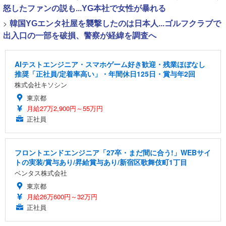
怒したファンの説も...YG本社で女性が暴れる
>
韓国YGエンタ社屋を襲撃したのは日本人...ゴルフクラブで
出入口の一部を破損、警察が経緯を調査へ
AIテストエンジニア・スマホゲーム好き歓迎・残業ほぼなし
推奨「正社員/定着率高い」・年間休日125日・賞与年2回
株式会社キソシン
東京都
月給27万2,900円～55万円
正社員
フロントエンドエンジニア「27卒・まだ間に合う!」WEBサイ
トの実装/賞与あり/昇給賞与あり/新宿区歌舞伎町1丁目
ベンタス株式会社
東京都
月給26万600円～32万円
正社員