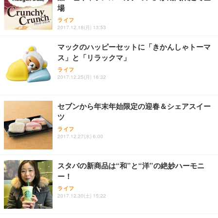
Sezlife オフィスチェア デスクチェア 疲れない テレ
【整備済み品】Dell E2724HS 27インチ 液晶モニタ
Smart Basic(スマートベーシック) 【Amazon.co.jp
場
ワーク チェア 強化バックレスト 30度ロッキング機
ー フルHD（1920×1080）VA 非光沢 HDMI/DisplayP
限定】 Smart Basic アイリスオーヤマ ペットシーツ
能 人間工学 椅子 腰サポート 90度跳ね上げ式アーム
ort/VGA スピーカー内蔵 高さ調整 スイベル VESA対
超厚型 お徳用 ワイド 100枚入 (x 1) (ケース販売)
ライフ
レスト 3Dヘッドレスト ハンガー付き 高反発クッシ
応 ComfortView ビジネス向け
2017.12.18(月) 13:53
￥7,680
￥15,800
￥3,670
ョン PCチェア 通気性メッシュ ゲーミング/勉強/事
務用 おしゃれ パソコンチェア (ホワイト)
マックのハッピーセットに「きかんしゃトーマ
ス」と「リラックマ」
ANDWINT オフィスチェア デスクチェア 肘なし メ
【MiniLED/24.5inch/280Hz/FHD】GRAPHT THE S
アイリスオーヤマ ペットシーツ 超厚型 お徳用 レギ
ッシュ 通気性 ランバーサポート付き 腰サポート ガ
HOOTER Gaming Monitor 24” Essential ゲーミン
ライフ
ュラー 200枚入【Amazon.co.jp限定】
ス圧無段階昇降 360度回転 キャスター付き コンパク
グモニター QD 24.5インチ 1ms FHD 量子ドット 残
2017.12.25(月) 16:32
ト 幅52×奥行58.5×高さ84～96cm テレワーク 在宅
像低減 (3年保証 | 輝点保証 | 日本メーカー)
￥3,731
￥4,139
￥34,980
勤務 ブラック
セブンから年末年始限定の迎春＆シェアスイー
ツ
ライフ
2017.12.27(水) 6:00
スタバの新商品は“和”と“洋”の絶妙ハーモニ
ー！
ライフ
2017.12.30(土) 15:22