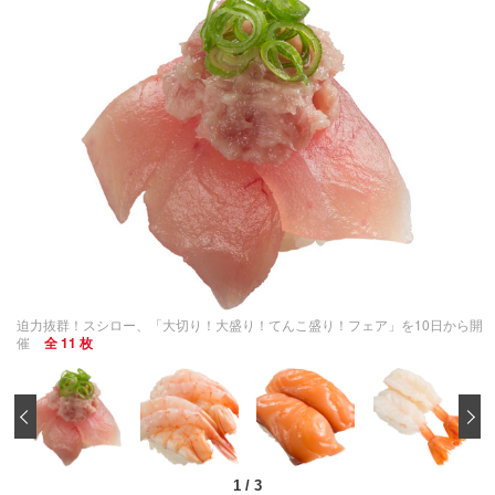
迫力抜群！スシロー、「大切り！大盛り！てんこ盛り！フェア」を10日から開
催
全 11 枚
‹
1
/
3