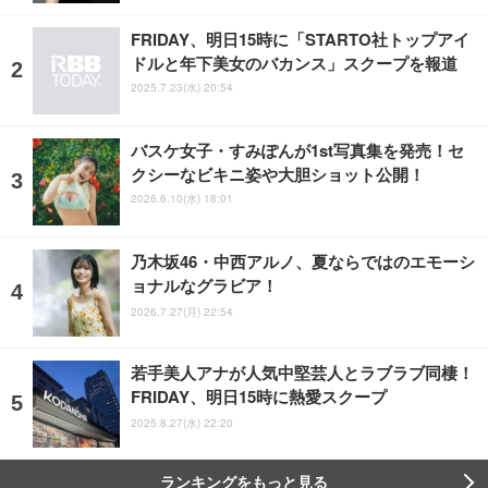
FRIDAY、明日15時に「STARTO社トップアイ
ドルと年下美女のバカンス」スクープを報道
2025.7.23(水) 20:54
バスケ女子・すみぽんが1st写真集を発売！セ
クシーなビキニ姿や大胆ショット公開！
2026.6.10(水) 18:01
乃木坂46・中西アルノ、夏ならではのエモーシ
ョナルなグラビア！
2026.7.27(月) 22:54
若手美人アナが人気中堅芸人とラブラブ同棲！
FRIDAY、明日15時に熱愛スクープ
2025.8.27(水) 22:20
ランキングをもっと見る