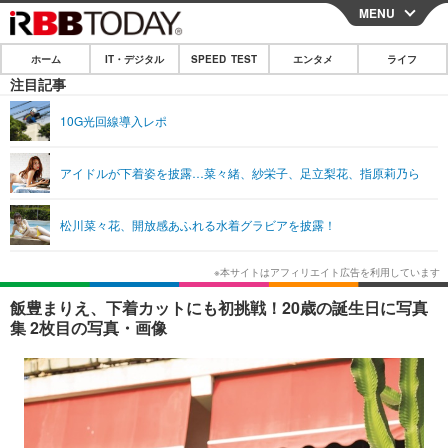
MENU
CLOSE
ホーム
IT・デジタル
SPEED TEST
エンタメ
ライフ
ホーム
注目記事
IT・デジタル
10G光回線導入レポ
IT・デジタルTOP
スマートフォン
SPEED TEST
アイドルが下着姿を披露…菜々緒、紗栄子、足立梨花、指原莉乃ら
ネタ
ガジェット・ツール
エンタメ
松川菜々花、開放感あふれる水着グラビアを披露！
ショッピング
その他
エンタメTOP
映画・ドラマ
ライフ
韓流・K-POP
韓国・芸能
ライフTOP
グルメ
リリース一覧
飯豊まりえ、下着カットにも初挑戦！20歳の誕生日に写真
音楽
スポーツ
ペット
ショッピング
集 2枚目の写真・画像
プッシュ通知の停止方法
グラビア
ブログ
その他
ショッピング
その他