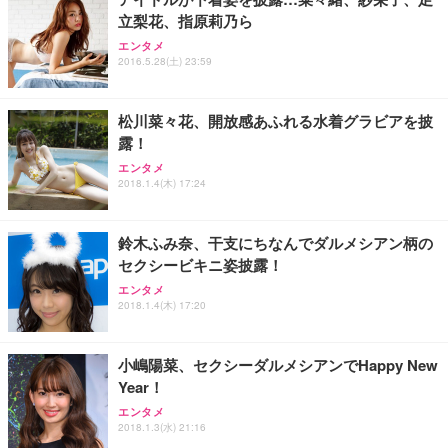
立梨花、指原莉乃ら
エンタメ
2016.5.28(土) 23:59
松川菜々花、開放感あふれる水着グラビアを披
露！
エンタメ
2018.1.4(木) 17:24
鈴木ふみ奈、干支にちなんでダルメシアン柄の
セクシービキニ姿披露！
エンタメ
2018.1.4(木) 17:20
小嶋陽菜、セクシーダルメシアンでHappy New
Year！
エンタメ
2018.1.3(水) 21:16