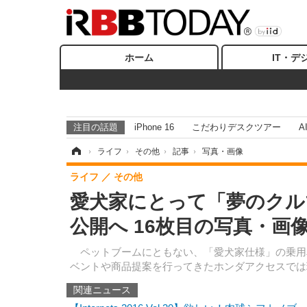
ホーム
IT・デ
注目の話題
iPhone 16
こだわりデスクツアー
A
ホーム
›
ライフ
›
その他
›
記事
›
写真・画像
ライフ
その他
愛犬家にとって「夢のクルマ」
公開へ 16枚目の写真・画
ペットブームにともない、「愛犬家仕様」の乗用車
ベントや商品提案を行ってきたホンダアクセスでは現
関連ニュース