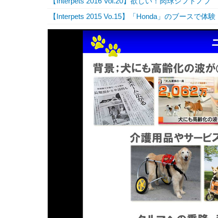
【Interpets 2016 Vol.20】欲しい！肉球シフトノブ
【Interpets 2015 Vo.15】「Honda」の