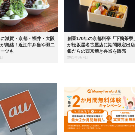
武に滋賀・京都・福井・大阪
創業170年の京都料亭「下鴨茶寮
メが集結！近江牛弁当や羽二
が松坂屋名古屋店に期間限定出店
イーツも
銀だらの西京焼き弁当を販売
4日
2026年8月4日