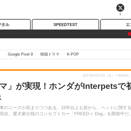
X
ジタル
SPEEDTEST
エ
I
Google Pixel 9
韓国ドラマ
K-POP
2017年3月27日（月） 11時00分
が実現！ホンダがInterpetsで
像
のニーズが高まりつつある。15年以上も前から、ペットに関す
在、愛犬家仕様のコンセプトカー「FREED＋ Dog」を開発中だ