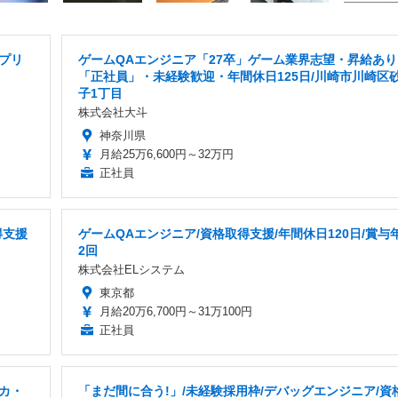
プリ
ゲームQAエンジニア「27卒」ゲーム業界志望・昇給あり
「正社員」・未経験歓迎・年間休日125日/川崎市川崎区
子1丁目
株式会社大斗
神奈川県
月給25万6,600円～32万円
正社員
得支援
ゲームQAエンジニア/資格取得支援/年間休日120日/賞与
2回
株式会社ELシステム
東京都
月給20万6,700円～31万100円
正社員
カ・
「まだ間に合う!」/未経験採用枠/デバッグエンジニア/資