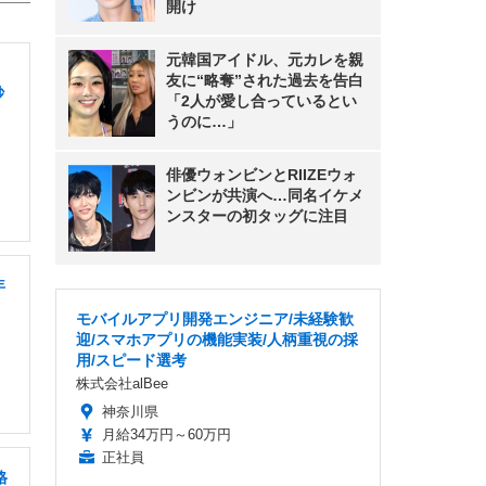
開け
元韓国アイドル、元カレを親
友に“略奪”された過去を告白
砂
「2人が愛し合っているとい
うのに…」
俳優ウォンビンとRIIZEウォ
ンビンが共演へ…同名イケメ
ンスターの初タッグに注目
年
モバイルアプリ開発エンジニア/未経験歓
迎/スマホアプリの機能実装/人柄重視の採
用/スピード選考
株式会社alBee
神奈川県
月給34万円～60万円
正社員
格