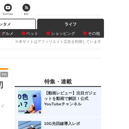
YouTube
RSS
ンタメ
ライフ
グルメ
ペット
ショッピング
その他
※本サイトはアフィリエイト広告を利用しています
PR
特集・連載
初
【動画レビュー】注目ガジェ
ットを動画で解説！公式
YouTubeチャンネル
るイ
。
10G光回線導入レポ