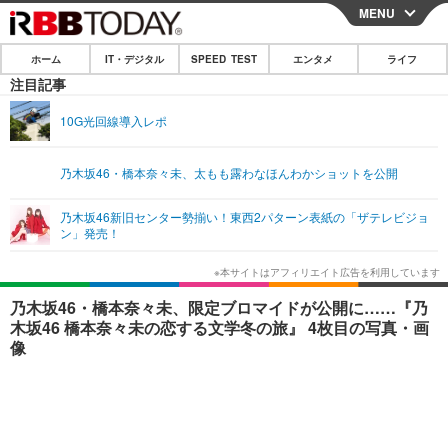
MENU
CLOSE
ホーム
IT・デジタル
SPEED TEST
エンタメ
ライフ
ホーム
注目記事
IT・デジタル
10G光回線導入レポ
IT・デジタルTOP
スマートフォン
SPEED TEST
乃木坂46・橋本奈々未、太もも露わなほんわかショットを公開
ネタ
ガジェット・ツール
エンタメ
乃木坂46新旧センター勢揃い！東西2パターン表紙の「ザテレビジョ
ショッピング
その他
ン」発売！
エンタメTOP
映画・ドラマ
ライフ
韓流・K-POP
韓国・芸能
ライフTOP
グルメ
リリース一覧
乃木坂46・橋本奈々未、限定ブロマイドが公開に……『乃
音楽
スポーツ
ペット
ショッピング
木坂46 橋本奈々未の恋する文学冬の旅』 4枚目の写真・画
プッシュ通知の停止方法
像
グラビア
ブログ
その他
ショッピング
その他