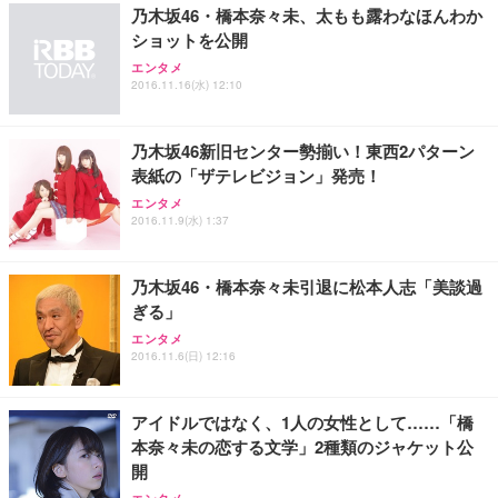
乃木坂46・橋本奈々未、太もも露わなほんわか
ショットを公開
エンタメ
2016.11.16(水) 12:10
乃木坂46新旧センター勢揃い！東西2パターン
表紙の「ザテレビジョン」発売！
エンタメ
2016.11.9(水) 1:37
乃木坂46・橋本奈々未引退に松本人志「美談過
ぎる」
エンタメ
2016.11.6(日) 12:16
アイドルではなく、1人の女性として……「橋
本奈々未の恋する文学」2種類のジャケット公
開