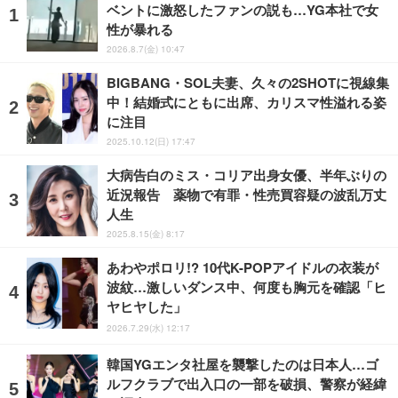
ベントに激怒したファンの説も…YG本社で女
性が暴れる
2026.8.7(金) 10:47
BIGBANG・SOL夫妻、久々の2SHOTに視線集
中！結婚式にともに出席、カリスマ性溢れる姿
に注目
2025.10.12(日) 17:47
大病告白のミス・コリア出身女優、半年ぶりの
近況報告 薬物で有罪・性売買容疑の波乱万丈
人生
2025.8.15(金) 8:17
あわやポロリ!? 10代K-POPアイドルの衣装が
波紋…激しいダンス中、何度も胸元を確認「ヒ
ヤヒヤした」
2026.7.29(水) 12:17
韓国YGエンタ社屋を襲撃したのは日本人…ゴ
ルフクラブで出入口の一部を破損、警察が経緯