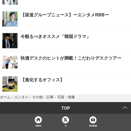
【坂道グループニュース】ーエンタメRBBー
今観るべきオススメ「韓国ドラマ」
快適デスクのヒントが満載！こだわりデスクツアー
【進化するオフィス】
写真・画像
ホーム
›
エンタメ
›
その他
›
記事
›
TOP
Home
X
YouTube