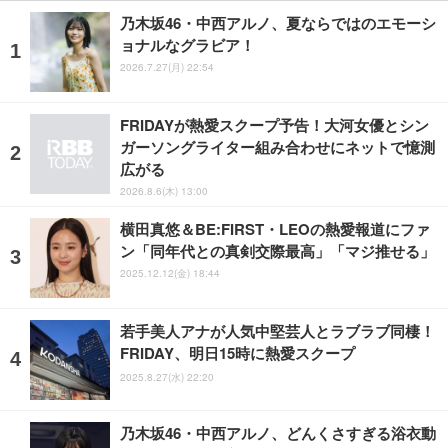
乃木坂46・中西アルノ、夏ならではのエモーシ
ョナルなグラビア！
2026.7.27(月) 22:54
FRIDAYが熱愛スクープ予告！大河女優とシン
ガーソングライター組み合わせにネットで憶測
広がる
2026.8.6(木) 13:00
横田真悠＆BE:FIRST・LEOの熱愛報道にファ
ン「同年代との真剣交際最高」「マジ推せる」
2025.12.12(金) 18:44
若手美人アナが人気中堅芸人とラブラブ同棲！
FRIDAY、明日15時に熱愛スクープ
2025.8.27(水) 22:20
乃木坂46・中西アルノ、どんくさすぎる浴衣動