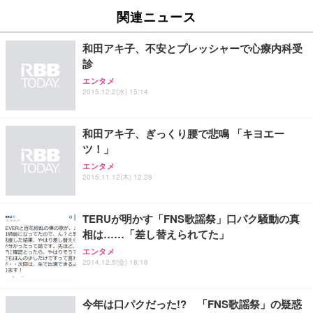
関連ニュース
和田アキ子、不安とプレッシャーで心療内科受
診
エンタメ
2015.12.2(水) 15:14
和田アキ子、ぎっくり腰で悲鳴 「キヨエー
ツ！」
エンタメ
2015.11.12(木) 12:28
TERUが明かす「FNS歌謡祭」口パク騒動の真
相は……「差し替えられてた」
エンタメ
2014.12.5(金) 18:16
今年は口パクだった!? 「FNS歌謡祭」の疑惑