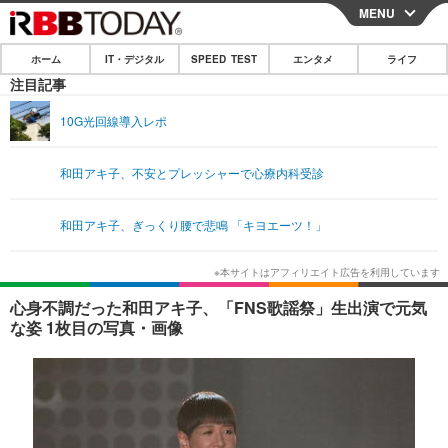
MENU
CLOSE
ホーム
IT・デジタル
SPEED TEST
エンタメ
ライフ
ホーム
注目記事
IT・デジタル
10G光回線導入レポ
IT・デジタルTOP
スマートフォン
SPEED TEST
和田アキ子、不安とプレッシャーで心療内科受診
ネタ
ガジェット・ツール
エンタメ
和田アキ子、ぎっくり腰で悲鳴 「キヨエーツ！」
ショッピング
その他
エンタメTOP
映画・ドラマ
ライフ
韓流・K-POP
韓国・芸能
ライフTOP
グルメ
リリース一覧
心身不調だった和田アキ子、「FNS歌謡祭」生出演で元気
音楽
スポーツ
ペット
ショッピング
な姿 1枚目の写真・画像
プッシュ通知の停止方法
グラビア
ブログ
その他
ショッピング
その他