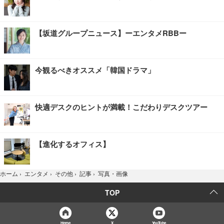
【坂道グループニュース】ーエンタメRBBー
今観るべきオススメ「韓国ドラマ」
快適デスクのヒントが満載！こだわりデスクツアー
【進化するオフィス】
写真・画像
ホーム
›
エンタメ
›
その他
›
記事
›
TOP
Home
X
YouTube