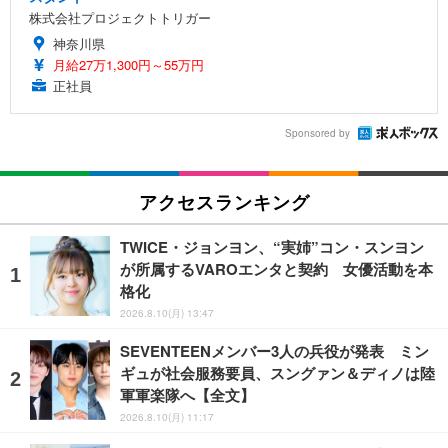
株式会社プロジェクトトリガー
神奈川県
月給27万1,300円～55万円
正社員
Sponsored by
アクセスランキング
TWICE・ジョンヨン、“実姉”コン・スンヨン
が所属するVAROエンタと契約 女優活動を本
格化
2026.8.10(月) 13:47
SEVENTEENメンバー3人の兵役が発表 ミン
ギュが社会服務要員、スングァン＆ディノは陸
軍軍楽隊へ【全文】
2026.8.10(月) 11:17