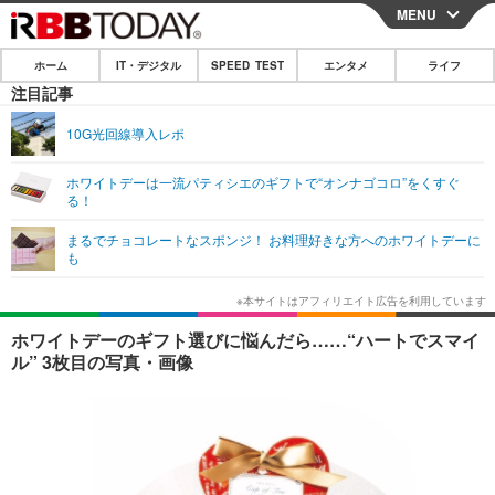
MENU
CLOSE
ホーム
IT・デジタル
SPEED TEST
エンタメ
ライフ
ホーム
注目記事
IT・デジタル
10G光回線導入レポ
IT・デジタルTOP
スマートフォン
SPEED TEST
ホワイトデーは一流パティシエのギフトで“オンナゴコロ”をくすぐ
る！
ネタ
ガジェット・ツール
エンタメ
まるでチョコレートなスポンジ！ お料理好きな方へのホワイトデーに
ショッピング
その他
も
エンタメTOP
映画・ドラマ
ライフ
韓流・K-POP
韓国・芸能
ライフTOP
グルメ
リリース一覧
ホワイトデーのギフト選びに悩んだら……“ハートでスマイ
音楽
スポーツ
ペット
ショッピング
ル” 3枚目の写真・画像
プッシュ通知の停止方法
グラビア
ブログ
その他
ショッピング
その他