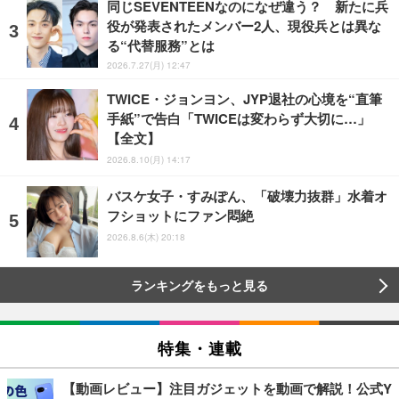
同じSEVENTEENなのになぜ違う？ 新たに兵
役が発表されたメンバー2人、現役兵とは異な
る“代替服務”とは
2026.7.27(月) 12:47
TWICE・ジョンヨン、JYP退社の心境を“直筆
手紙”で告白「TWICEは変わらず大切に…」
【全文】
2026.8.10(月) 14:17
バスケ女子・すみぽん、「破壊力抜群」水着オ
フショットにファン悶絶
2026.8.6(木) 20:18
ランキングをもっと見る
特集・連載
【動画レビュー】注目ガジェットを動画で解説！公式Y