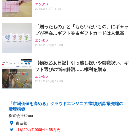
エンタメ
2015.2.5(木) 16:35
「贈ったもの」と「もらいたいもの」にギャッ
プが存在…ギフト券＆ギフトカードは人気高
エンタメ
2015.2.25(水) 19:30
【物欲乙女日記】引っ越し祝いや就職祝い、ギ
フト選びの悩み解消……権利を贈る
エンタメ
2015.2.23(月) 17:00
「市場価値を高める」クラウドエンジニア/業績好調/最先端の
環境構築
株式会社Creer
東京都
月給29万7,900円～58万円