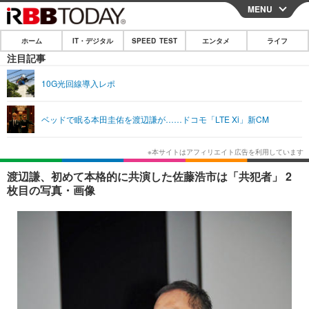
MENU
CLOSE
ホーム
IT・デジタル
SPEED TEST
エンタメ
ライフ
ホーム
注目記事
IT・デジタル
10G光回線導入レポ
IT・デジタルTOP
スマートフォン
SPEED TEST
ベッドで眠る本田圭佑を渡辺謙が……ドコモ「LTE Xi」新CM
ネタ
ガジェット・ツール
エンタメ
ショッピング
その他
エンタメTOP
映画・ドラマ
ライフ
渡辺謙、初めて本格的に共演した佐藤浩市は「共犯者」 2
枚目の写真・画像
韓流・K-POP
韓国・芸能
ライフTOP
グルメ
リリース一覧
音楽
スポーツ
ペット
ショッピング
プッシュ通知の停止方法
グラビア
ブログ
その他
ショッピング
その他