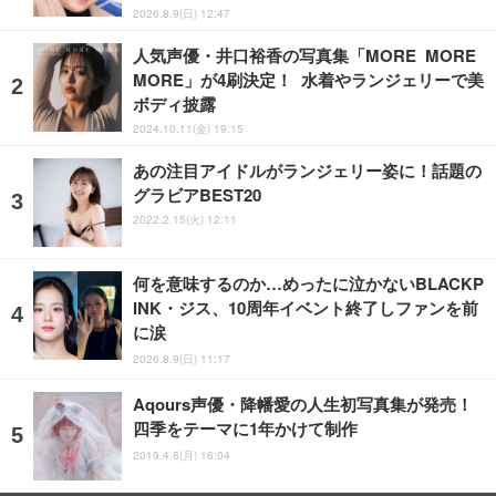
2026.8.9(日) 12:47
人気声優・井口裕香の写真集「MORE MORE
MORE」が4刷決定！ 水着やランジェリーで美
ボディ披露
2024.10.11(金) 19:15
あの注目アイドルがランジェリー姿に！話題の
グラビアBEST20
2022.2.15(火) 12:11
何を意味するのか…めったに泣かないBLACKP
INK・ジス、10周年イベント終了しファンを前
に涙
2026.8.9(日) 11:17
Aqours声優・降幡愛の人生初写真集が発売！
四季をテーマに1年かけて制作
2019.4.8(月) 16:04