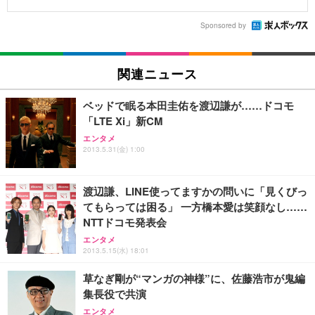
Sponsored by
関連ニュース
ベッドで眠る本田圭佑を渡辺謙が……ドコモ
「LTE Xi」新CM
エンタメ
2013.5.31(金) 1:00
渡辺謙、LINE使ってますかの問いに「見くびっ
てもらっては困る」 一方橋本愛は笑顔なし……
NTTドコモ発表会
エンタメ
2013.5.15(水) 18:01
草なぎ剛が“マンガの神様”に、佐藤浩市が鬼編
集長役で共演
エンタメ