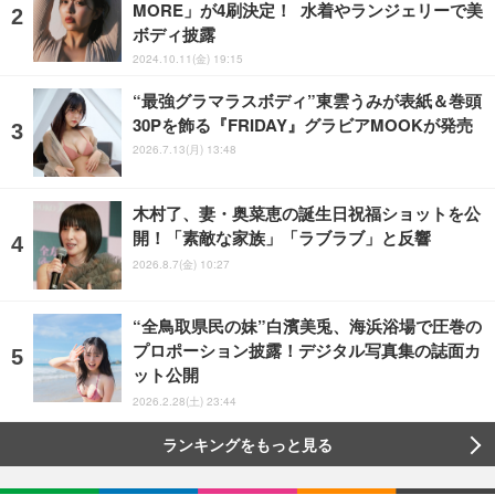
MORE」が4刷決定！ 水着やランジェリーで美
ボディ披露
2024.10.11(金) 19:15
“最強グラマラスボディ”東雲うみが表紙＆巻頭
30Pを飾る『FRIDAY』グラビアMOOKが発売
2026.7.13(月) 13:48
木村了、妻・奥菜恵の誕生日祝福ショットを公
開！「素敵な家族」「ラブラブ」と反響
2026.8.7(金) 10:27
“全鳥取県民の妹”白濱美兎、海浜浴場で圧巻の
プロポーション披露！デジタル写真集の誌面カ
ット公開
2026.2.28(土) 23:44
ランキングをもっと見る