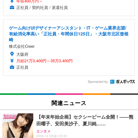
年収400万円～
正社員 / 契約社員 / 派遣社員
ゲーム向けUIデザイナーアシスタント・IT・ゲーム業界志望/
有給消化率高い「正社員・年間休日125日」・大阪市北区曾根
崎
株式会社Creer
大阪府
月給21万3,400円～35万3,400円
正社員
Sponsored by
関連ニュース
【年末年始企画】セクシービーム全開！——熊
田曜子、安田美沙子、夏川純……
エンタメ
2006.12.29(金) 20:00