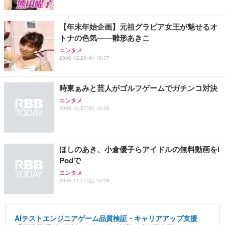
【年末年始企画】元祖グラビア女王が魅せるオ
トナの色気——雛形あきこ
エンタメ
2006.12.29(金) 19:37
時東ぁみと芸人がゴルフゲームでガチンコ対決
エンタメ
2006.12.27(水) 18:36
ほしのあき、小倉優子らアイドルの無料動画をi
Podで
エンタメ
2006.11.17(金) 16:28
AIテストエンジニアゲーム品質検証・キャリアアップ支援