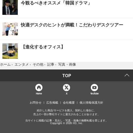
今観るべきオススメ「韓国ドラマ」
快適デスクのヒントが満載！こだわりデスクツアー
【進化するオフィス】
写真・画像
ホーム
›
エンタメ
›
その他
›
記事
›
TOP
Home
X
YouTube
お問合せ
広告掲載
会社概要
個人情報保護方針
紹介した商品/サービスを購入、契約した場合に、
売上の一部が弊社サイトに還元されることがあります。
当サイトに掲載の記事・見出し・写真・画像の無断転載を禁じます。
Copyright © 2026 IID, Inc.