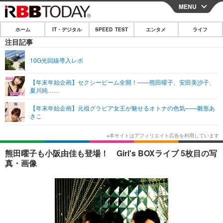
MENU
CLOSE
ホーム
IT・デジタル
SPEED TEST
エンタメ
ライフ
ホーム
注目記事
IT・デジタル
10G光回線導入レポ
IT・デジタルTOP
スマートフォン
SPEED TEST
【年末年始企画】セクシービーム全開！——熊田曜子、安田美沙子、
夏川純……
ネタ
ガジェット・ツール
エンタメ
【年末年始企画】元祖グラビア女王が魅せるオトナの色気——雛形あ
ショッピング
その他
きこ
エンタメTOP
映画・ドラマ
ライフ
韓流・K-POP
韓国・芸能
ライフTOP
グルメ
リリース一覧
熊田曜子も小阪由佳も登場！ Girl's BOXライブ 5枚目の写
音楽
スポーツ
ペット
ショッピング
真・画像
プッシュ通知の停止方法
グラビア
ブログ
その他
ショッピング
その他