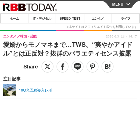
MENU
CLOSE
ホーム
IT・デジタル
SPEED TEST
エンタメ
ライフ
ホーム
IT・デジタル
エンタメ
韓国・芸能
2026.6.3（水）14:17
愛嬌からモノマネまで…TWS、“爽やかアイド
IT・デジタルTOP
スマートフォン
SPEED TEST
ル”とは正反対？抜群のバラエティセンス披露
ネタ
ガジェット・ツール
エンタメ
ショッピング
その他
エンタメTOP
映画・ドラマ
ライフ
注目記事
韓流・K-POP
韓国・芸能
ライフTOP
グルメ
リリース一覧
10G光回線導入レポ
音楽
スポーツ
ペット
ショッピング
プッシュ通知の停止方法
グラビア
ブログ
その他
ショッピング
その他