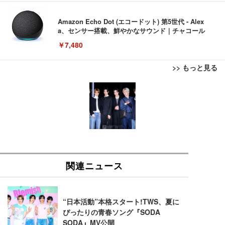
Amazon Echo Dot (エコードット) 第5世代 - Alex
a、センサー搭載、鮮やかなサウンド｜チャコール
￥7,480
>> もっと見る
[EdoErgo] オフィスチェア 椅子 テレワーク 疲れな
EIZO ビジネス向けプレミアムモニター | FlexScan
Amazonベーシック ペットシーツ 薄型 レギュラー 1
い 跳ね上げ式アームレスト コンパクト 約105度ロッ
EV3240X-WT | 31.5型4K UHD・USB Type-C・ホワ
回使い捨て 無香料 ホワイト 300枚
キング pc 事務椅子 360度回転 座面昇降 強化ナイロ
イト
ン樹脂ベース 通気性メッシュ 在宅ワーク H-WY01
￥3,373
￥5,699
￥105,595
(黒網+黒枠+黒足)
EIZO ビジネス向けプレミアムモニター | FlexScan
SIHOO B100 オフィスチェア／デスクチェア メッシ
Amazonベーシック ペットシーツ 厚型 ワイド 42枚
EV2740X-WT | 27.0型4K UHD・USB Type-C・ホワ
ュチェア 人間工学 疲れない ブラック
x2袋(84枚) ホワイト(吸収面:ライトブルー)
イト
￥27,999
￥3,234
￥109,572
Sezlife オフィスチェア デスクチェア 疲れない テレ
【純正品】27"ゲーミングモニター DualSense 充電
ネオ・ルーライフ ネオ・オムツ L 中型犬用 26枚入
ワーク チェア 強化バックレスト 30度ロッキング機
フック付き（CFI-ZDM1J）
り 単品
能 人間工学 椅子 腰サポート 90度跳ね上げ式アーム