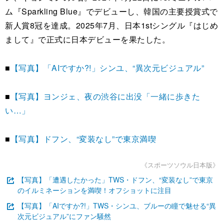
ム『Sparkling Blue』でデビューし、韓国の主要授賞式で
新人賞8冠を達成。2025年7月、日本1stシングル『はじめ
まして』で正式に日本デビューを果たした。
■
【写真】「AIですか?!」シンユ、“異次元ビジュアル”
■
【写真】ヨンジェ、夜の渋谷に出没「一緒に歩きた
い…」
■
【写真】ドフン、“変装なし”で東京満喫
《スポーツソウル日本版》
【写真】「遭遇したかった」TWS・ドフン、“変装なし”で東京
のイルミネーションを満喫！オフショットに注目
【写真】「AIですか?!」TWS・シンユ、ブルーの瞳で魅せる“異
次元ビジュアル”にファン騒然