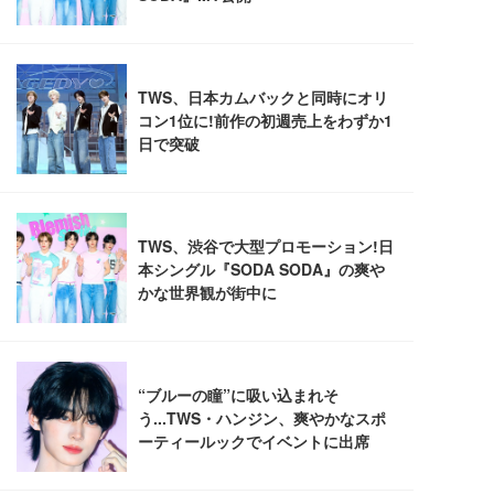
レスト 3Dヘッドレスト ハンガー付き 高反発クッシ
￥49,979
￥1,800
￥7,680
ョン PCチェア 通気性メッシュ ゲーミング/勉強/事
務用 おしゃれ パソコンチェア (ブラック)
Sezlife オフィスチェア デスクチェア 疲れない テレ
【整備済み品】Dell E2724HS 27インチ 液晶モニタ
Smart Basic(スマートベーシック) 【Amazon.co.jp
ワーク チェア 強化バックレスト 30度ロッキング機
ー フルHD（1920×1080）VA 非光沢 HDMI/DisplayP
限定】 Smart Basic アイリスオーヤマ ペットシーツ
能 人間工学 椅子 腰サポート 90度跳ね上げ式アーム
ort/VGA スピーカー内蔵 高さ調整 スイベル VESA対
超厚型 お徳用 ワイド 100枚入 (x 1) (ケース販売)
レスト 3Dヘッドレスト ハンガー付き 高反発クッシ
応 ComfortView ビジネス向け
￥7,680
￥15,800
￥3,670
ョン PCチェア 通気性メッシュ ゲーミング/勉強/事
務用 おしゃれ パソコンチェア (ホワイト)
ANDWINT オフィスチェア デスクチェア 肘なし メ
【MiniLED/24.5inch/280Hz/FHD】GRAPHT THE S
アイリスオーヤマ ペットシーツ 超厚型 お徳用 レギ
ッシュ 通気性 ランバーサポート付き 腰サポート ガ
HOOTER Gaming Monitor 24” Essential ゲーミン
ュラー 200枚入【Amazon.co.jp限定】
ス圧無段階昇降 360度回転 キャスター付き コンパク
グモニター QD 24.5インチ 1ms FHD 量子ドット 残
ト 幅52×奥行58.5×高さ84～96cm テレワーク 在宅
像低減 (3年保証 | 輝点保証 | 日本メーカー)
￥3,731
￥4,139
￥34,980
勤務 ブラック