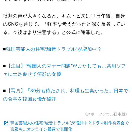
批判の声が大きくなると、キム・ビヌは11日午後、自身
のSNSを通じて、「軽率な考えだったと深く反省してい
る。今後はより注意する」と公式に謝罪した。
■
韓国芸能人の住宅“騒音トラブル”が増加中？
■
【注目】“韓国人のマナー問題”がまたしても…共用ソフ
ァに土足乗せて笑顔の女優
■
【写真】「30分も待たされ、料理も生臭かった」日本で
の食事を韓国女優が酷評
《スポーツソウル日本版》
韓国芸能人の住宅“騒音トラブル”が増加中？ドラマ制作発表会で
言及も…オンライン暴露で表面化