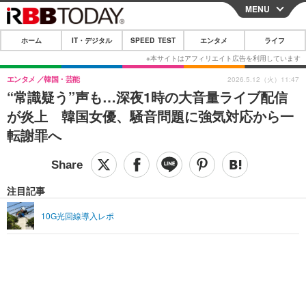
MENU
CLOSE
ホーム
IT・デジタル
SPEED TEST
エンタメ
ライフ
ホーム
IT・デジタル
エンタメ
韓国・芸能
2026.5.12（火）11:47
“常識疑う”声も…深夜1時の大音量ライブ配信
IT・デジタルTOP
スマートフォン
SPEED TEST
が炎上 韓国女優、騒音問題に強気対応から一
ネタ
ガジェット・ツール
転謝罪へ
エンタメ
ショッピング
その他
エンタメTOP
映画・ドラマ
ライフ
韓流・K-POP
韓国・芸能
注目記事
ライフTOP
グルメ
リリース一覧
音楽
スポーツ
10G光回線導入レポ
ペット
ショッピング
プッシュ通知の停止方法
グラビア
ブログ
その他
ショッピング
その他