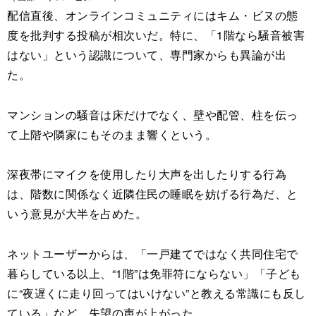
配信直後、オンラインコミュニティにはキム・ビヌの態
度を批判する投稿が相次いだ。特に、「1階なら騒音被害
はない」という認識について、専門家からも異論が出
た。
マンションの騒音は床だけでなく、壁や配管、柱を伝っ
て上階や隣家にもそのまま響くという。
深夜帯にマイクを使用したり大声を出したりする行為
は、階数に関係なく近隣住民の睡眠を妨げる行為だ、と
いう意見が大半を占めた。
ネットユーザーからは、「一戸建てではなく共同住宅で
暮らしている以上、“1階”は免罪符にならない」「子ども
に“夜遅くに走り回ってはいけない”と教える常識にも反し
ている」など、失望の声が上がった。