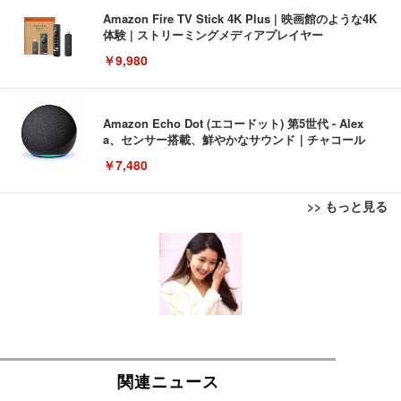
Amazon Fire TV Stick 4K Plus | 映画館のような4K
体験 | ストリーミングメディアプレイヤー
￥9,980
Amazon Echo Dot (エコードット) 第5世代 - Alex
a、センサー搭載、鮮やかなサウンド｜チャコール
￥7,480
>> もっと見る
[EdoErgo] オフィスチェア 椅子 テレワーク 疲れな
EIZO ビジネス向けプレミアムモニター | FlexScan
Amazonベーシック ペットシーツ 薄型 レギュラー 1
い 跳ね上げ式アームレスト コンパクト 約105度ロッ
EV3240X-WT | 31.5型4K UHD・USB Type-C・ホワ
回使い捨て 無香料 ホワイト 300枚
キング pc 事務椅子 360度回転 座面昇降 強化ナイロ
イト
ン樹脂ベース 通気性メッシュ 在宅ワーク H-WY01
￥3,373
￥5,699
￥105,595
(黒網+黒枠+黒足)
EIZO ビジネス向けプレミアムモニター | FlexScan
SIHOO B100 オフィスチェア／デスクチェア メッシ
Amazonベーシック ペットシーツ 厚型 ワイド 42枚
EV2740X-WT | 27.0型4K UHD・USB Type-C・ホワ
ュチェア 人間工学 疲れない ブラック
x2袋(84枚) ホワイト(吸収面:ライトブルー)
イト
￥27,999
￥3,234