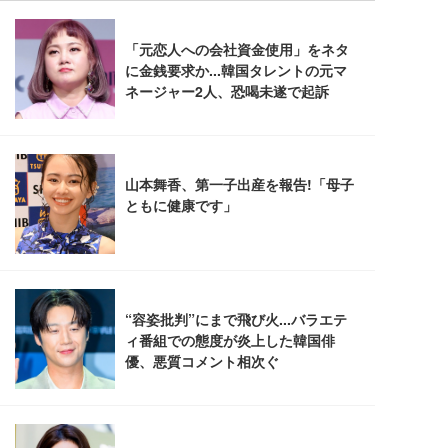
￥109,572
Sezlife オフィスチェア デスクチェア 疲れない テレ
【純正品】27"ゲーミングモニター DualSense 充電
ネオ・ルーライフ ネオ・オムツ L 中型犬用 26枚入
ワーク チェア 強化バックレスト 30度ロッキング機
フック付き（CFI-ZDM1J）
り 単品
能 人間工学 椅子 腰サポート 90度跳ね上げ式アーム
レスト 3Dヘッドレスト ハンガー付き 高反発クッシ
￥49,979
￥1,800
￥7,680
ョン PCチェア 通気性メッシュ ゲーミング/勉強/事
務用 おしゃれ パソコンチェア (ブラック)
Sezlife オフィスチェア デスクチェア 疲れない テレ
【整備済み品】Dell E2724HS 27インチ 液晶モニタ
Smart Basic(スマートベーシック) 【Amazon.co.jp
ワーク チェア 強化バックレスト 30度ロッキング機
ー フルHD（1920×1080）VA 非光沢 HDMI/DisplayP
限定】 Smart Basic アイリスオーヤマ ペットシーツ
能 人間工学 椅子 腰サポート 90度跳ね上げ式アーム
ort/VGA スピーカー内蔵 高さ調整 スイベル VESA対
超厚型 お徳用 ワイド 100枚入 (x 1) (ケース販売)
レスト 3Dヘッドレスト ハンガー付き 高反発クッシ
応 ComfortView ビジネス向け
￥7,680
￥15,800
￥3,670
ョン PCチェア 通気性メッシュ ゲーミング/勉強/事
務用 おしゃれ パソコンチェア (ホワイト)
ANDWINT オフィスチェア デスクチェア 肘なし メ
【MiniLED/24.5inch/280Hz/FHD】GRAPHT THE S
アイリスオーヤマ ペットシーツ 超厚型 お徳用 レギ
ッシュ 通気性 ランバーサポート付き 腰サポート ガ
HOOTER Gaming Monitor 24” Essential ゲーミン
ュラー 200枚入【Amazon.co.jp限定】
ス圧無段階昇降 360度回転 キャスター付き コンパク
グモニター QD 24.5インチ 1ms FHD 量子ドット 残
ト 幅52×奥行58.5×高さ84～96cm テレワーク 在宅
像低減 (3年保証 | 輝点保証 | 日本メーカー)
￥3,731
￥4,139
￥34,980
勤務 ブラック