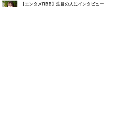
【エンタメRBB】注目の人にインタビュー
【坂道グループニュース】ーエンタメRBBー
今観るべきオススメ「韓国ドラマ」
快適デスクのヒントが満載！こだわりデスクツアー
【進化するオフィス】
記事
ホーム
›
エンタメ
›
韓国・芸能
›
TOP