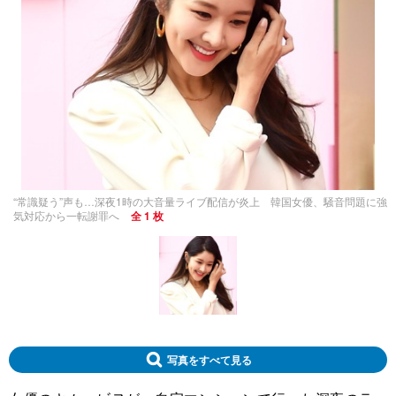
“常識疑う”声も…深夜1時の大音量ライブ配信が炎上 韓国女優、騒音問題に強
気対応から一転謝罪へ
全 1 枚
写真をすべて見る