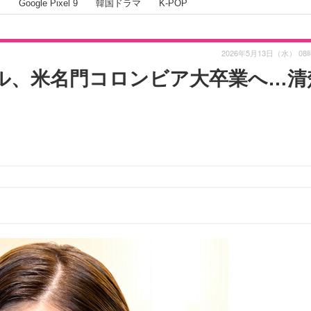
I
Google Pixel 9
韓国ドラマ
K-POP
2026年5月13日（水） 08
イドル、米名門コロンビア大卒業へ…清