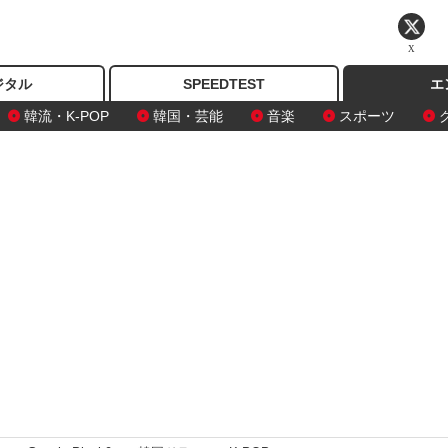
X
ジタル
SPEEDTEST
エ
韓流・K-POP
韓国・芸能
音楽
スポーツ