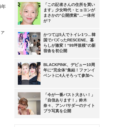
「この記者さんの住所を買い
6年
ます」少女時代・ヒョヨンが
まさかの“公開捜索”…一体何
が？
ァ
かつては5人でトイレ1つ…韓
国でバズったRESCENE、暮
らしが激変！“99坪規模”の新
宿舎を初公開
BLACKPINK、デビュー10周
年に“完全体”集結！ファンイ
ベントに4人そろって参加へ
「今が一番バスト大きい！」
「自信あります！」鈴木
奈々、アンバサダーのナイト
ブラ写真を公開