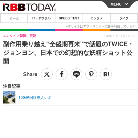
MENU
CLOSE
ホーム
IT・デジタル
SPEED TEST
エンタメ
ライフ
ホーム
IT・デジタル
エンタメ
韓国・芸能
2026.5.12（火）8:17
副作用乗り越え“全盛期再来”で話題のTWICE・
IT・デジタルTOP
スマートフォン
SPEED TEST
ジョンヨン、日本での幻想的な妖精ショット公
ネタ
ガジェット・ツール
開
エンタメ
ショッピング
その他
エンタメTOP
映画・ドラマ
ライフ
韓流・K-POP
韓国・芸能
注目記事
ライフTOP
グルメ
リリース一覧
音楽
スポーツ
10G光回線導入レポ
ペット
ショッピング
プッシュ通知の停止方法
グラビア
ブログ
その他
ショッピング
その他