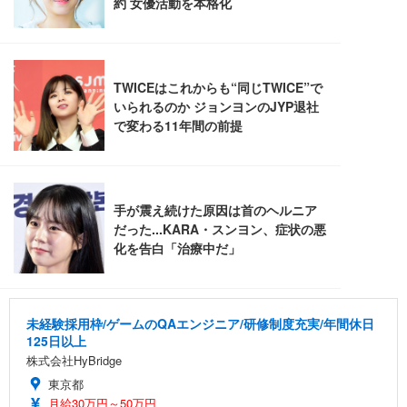
レスト 3Dヘッドレスト ハンガー付き 高反発クッシ
応 ComfortView ビジネス向け
￥7,680
￥15,800
￥3,670
ョン PCチェア 通気性メッシュ ゲーミング/勉強/事
務用 おしゃれ パソコンチェア (ホワイト)
ANDWINT オフィスチェア デスクチェア 肘なし メ
【MiniLED/24.5inch/280Hz/FHD】GRAPHT THE S
アイリスオーヤマ ペットシーツ 超厚型 お徳用 レギ
ッシュ 通気性 ランバーサポート付き 腰サポート ガ
HOOTER Gaming Monitor 24” Essential ゲーミン
ュラー 200枚入【Amazon.co.jp限定】
ス圧無段階昇降 360度回転 キャスター付き コンパク
グモニター QD 24.5インチ 1ms FHD 量子ドット 残
ト 幅52×奥行58.5×高さ84～96cm テレワーク 在宅
像低減 (3年保証 | 輝点保証 | 日本メーカー)
￥3,731
￥4,139
￥34,980
勤務 ブラック
未経験採用枠/ゲームのQAエンジニア/研修制度充実/年間休日
125日以上
株式会社HyBridge
東京都
月給30万円～50万円