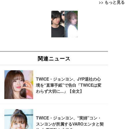
>> もっと見る
[EdoErgo] オフィスチェア 椅子 テレワーク 疲れな
EIZO ビジネス向けプレミアムモニター | FlexScan
Amazonベーシック ペットシーツ 薄型 レギュラー 1
い 跳ね上げ式アームレスト コンパクト 約105度ロッ
EV3240X-WT | 31.5型4K UHD・USB Type-C・ホワ
回使い捨て 無香料 ホワイト 300枚
キング pc 事務椅子 360度回転 座面昇降 強化ナイロ
イト
ン樹脂ベース 通気性メッシュ 在宅ワーク H-WY01
￥3,373
￥5,699
￥105,595
(黒網+黒枠+黒足)
EIZO ビジネス向けプレミアムモニター | FlexScan
SIHOO B100 オフィスチェア／デスクチェア メッシ
Amazonベーシック ペットシーツ 厚型 ワイド 42枚
EV2740X-WT | 27.0型4K UHD・USB Type-C・ホワ
ュチェア 人間工学 疲れない ブラック
x2袋(84枚) ホワイト(吸収面:ライトブルー)
イト
￥27,999
￥3,234
￥109,572
Sezlife オフィスチェア デスクチェア 疲れない テレ
【純正品】27"ゲーミングモニター DualSense 充電
ネオ・ルーライフ ネオ・オムツ L 中型犬用 26枚入
ワーク チェア 強化バックレスト 30度ロッキング機
フック付き（CFI-ZDM1J）
り 単品
能 人間工学 椅子 腰サポート 90度跳ね上げ式アーム
レスト 3Dヘッドレスト ハンガー付き 高反発クッシ
￥49,979
￥1,800
￥7,680
ョン PCチェア 通気性メッシュ ゲーミング/勉強/事
務用 おしゃれ パソコンチェア (ブラック)
Sezlife オフィスチェア デスクチェア 疲れない テレ
【整備済み品】Dell E2724HS 27インチ 液晶モニタ
Smart Basic(スマートベーシック) 【Amazon.co.jp
ワーク チェア 強化バックレスト 30度ロッキング機
ー フルHD（1920×1080）VA 非光沢 HDMI/DisplayP
限定】 Smart Basic アイリスオーヤマ ペットシーツ
能 人間工学 椅子 腰サポート 90度跳ね上げ式アーム
ort/VGA スピーカー内蔵 高さ調整 スイベル VESA対
超厚型 お徳用 ワイド 100枚入 (x 1) (ケース販売)