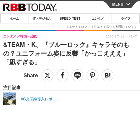
MENU
CLOSE
ホーム
IT・デジタル
SPEED TEST
エンタメ
ライフ
ホーム
IT・デジタル
エンタメ
韓国・芸能
2026.5.7（木）18:47
&TEAM・K、『ブルーロック』キャラそのも
IT・デジタルTOP
スマートフォン
SPEED TEST
の？ユニフォーム姿に反響「かっこえええ」
ネタ
ガジェット・ツール
「凪すぎる」
エンタメ
ショッピング
その他
エンタメTOP
映画・ドラマ
ライフ
韓流・K-POP
韓国・芸能
注目記事
ライフTOP
グルメ
リリース一覧
音楽
スポーツ
10G光回線導入レポ
ペット
ショッピング
プッシュ通知の停止方法
グラビア
ブログ
その他
ショッピング
その他