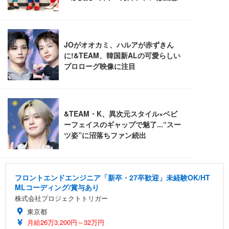
￥7,680
￥15,800
￥3,670
ョン PCチェア 通気性メッシュ ゲーミング/勉強/事
務用 おしゃれ パソコンチェア (ホワイト)
ANDWINT オフィスチェア デスクチェア 肘なし メ
【MiniLED/24.5inch/280Hz/FHD】GRAPHT THE S
アイリスオーヤマ ペットシーツ 超厚型 お徳用 レギ
ッシュ 通気性 ランバーサポート付き 腰サポート ガ
HOOTER Gaming Monitor 24” Essential ゲーミン
ュラー 200枚入【Amazon.co.jp限定】
ス圧無段階昇降 360度回転 キャスター付き コンパク
グモニター QD 24.5インチ 1ms FHD 量子ドット 残
ト 幅52×奥行58.5×高さ84～96cm テレワーク 在宅
像低減 (3年保証 | 輝点保証 | 日本メーカー)
￥3,731
￥4,139
￥34,980
勤務 ブラック
フロントエンドエンジニア「新卒・27卒歓迎」未経験OK/HT
MLコーディング/賞与あり
株式会社プロジェクトトリガー
東京都
月給26万3,200円～32万円