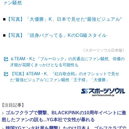
ァン騒然
■
【写真】「大優勝」K、日本で見せた“最強ビジュアル”
■
【写真】「頭身バグってる」KのCG級スタイル
《スポーツソウル日本版》
＆TEAM・Kと『ブルーロック』の共通点にファン騒然、俳優の
才能が花開くきっかけとなる可能性も
【写真】&TEAM・K、『紅白歌合戦』のオフショットで見せ
た“最強ビジュアル”にファン騒然「王子様」「大優勝」
【注目記事】
>
ゴルフクラブで襲撃、BLACKPINKの10周年イベントに激
怒したファンの説も...YG本社で女性が暴れる
>
韓国YGエンタ社屋を襲撃したのは日本人...ゴルフクラブで