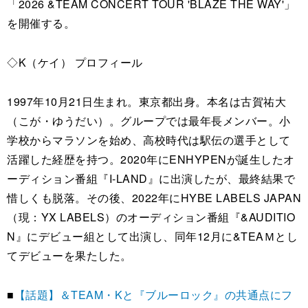
「2026 &TEAM CONCERT TOUR 'BLAZE THE WAY'」
を開催する。
◇K（ケイ） プロフィール
1997年10月21日生まれ。東京都出身。本名は古賀祐大
（こが・ゆうだい）。グループでは最年長メンバー。小
学校からマラソンを始め、高校時代は駅伝の選手として
活躍した経歴を持つ。2020年にENHYPENが誕生したオ
ーディション番組『I-LAND』に出演したが、最終結果で
惜しくも脱落。その後、2022年にHYBE LABELS JAPAN
（現：YX LABELS）のオーディション番組『&AUDITIO
N』にデビュー組として出演し、同年12月に&TEAＭとし
てデビューを果たした。
■
【話題】＆TEAM・Kと『ブルーロック』の共通点にフ