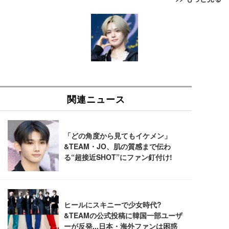
[EdoErgo] オフィスチェア 椅子 テレワーク 疲れな
EIZO ビジネス向けプレミアムモニター | FlexScan
Amazonベーシック ペットシーツ 薄型 レギュラー 1
い 跳ね上げ式アームレスト コンパクト 約105度ロッ
EV3240X-WT | 31.5型4K UHD・USB Type-C・ホワ
回使い捨て 無香料 ホワイト 300枚
キング pc 事務椅子 360度回転 座面昇降 強化ナイロ
イト
ン樹脂ベース 通気性メッシュ 在宅ワーク H-WY01
￥3,373
￥5,699
￥105,595
(黒網+黒枠+黒足)
EIZO ビジネス向けプレミアムモニター | FlexScan
SIHOO B100 オフィスチェア／デスクチェア メッシ
Amazonベーシック ペットシーツ 厚型 ワイド 42枚
EV2740X-WT | 27.0型4K UHD・USB Type-C・ホワ
ュチェア 人間工学 疲れない ブラック
x2袋(84枚) ホワイト(吸収面:ライトブルー)
イト
￥27,999
￥3,234
￥109,572
Sezlife オフィスチェア デスクチェア 疲れない テレ
【純正品】27"ゲーミングモニター DualSense 充電
ネオ・ルーライフ ネオ・オムツ L 中型犬用 26枚入
ワーク チェア 強化バックレスト 30度ロッキング機
フック付き（CFI-ZDM1J）
り 単品
能 人間工学 椅子 腰サポート 90度跳ね上げ式アーム
レスト 3Dヘッドレスト ハンガー付き 高反発クッシ
￥49,979
￥1,800
￥7,680
ョン PCチェア 通気性メッシュ ゲーミング/勉強/事
務用 おしゃれ パソコンチェア (ブラック)
Sezlife オフィスチェア デスクチェア 疲れない テレ
【整備済み品】Dell E2724HS 27インチ 液晶モニタ
Smart Basic(スマートベーシック) 【Amazon.co.jp
ワーク チェア 強化バックレスト 30度ロッキング機
ー フルHD（1920×1080）VA 非光沢 HDMI/DisplayP
限定】 Smart Basic アイリスオーヤマ ペットシーツ
能 人間工学 椅子 腰サポート 90度跳ね上げ式アーム
ort/VGA スピーカー内蔵 高さ調整 スイベル VESA対
超厚型 お徳用 ワイド 100枚入 (x 1) (ケース販売)
レスト 3Dヘッドレスト ハンガー付き 高反発クッシ
応 ComfortView ビジネス向け