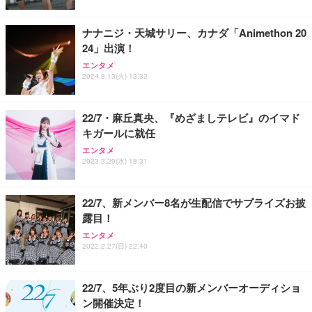
ナナニジ・天城サリー、カナダ「Animethon 20
24」出演！
エンタメ
2024.8.13(火) 13:32
22/7・麻丘真央、『めざましテレビ』のイマド
キガールに就任
エンタメ
2023.3.29(水) 18:31
22/7、新メンバー8名が生配信でサプライズお披
露目！
エンタメ
2022.2.27(日) 22:40
22/7、5年ぶり2度目の新メンバーオーディショ
ン開催決定！