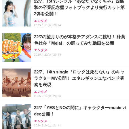
22/7、15thシングル『あなたでなくちゃ』西條
和の卒業記念盤フォトブックより先行カット第
2弾を公開！
日下部ほたる どんどんやる気になる！日下部式学習
法[DVD]
Shall we ダンス？
エンタメ
2025.6.11(水) 20:24
￥4,620
22/7の望月りのが本格チアダンスに挑戦！ 緑黄
色社会「Mela!」の踊ってみた動画を公開
King & Prince DOME TOUR 2026 ～STARRING～
エンタメ
INI THE MOVIE『I Need I』
(初回限定盤)(2枚組) [Blu-ray]
2025.4.22(火) 20:48
￥2,100
￥6,807
22/7、14th single『ロックは死なない』のキャ
ラクターMV公開！ エネルギッシュなバンド演
Aぇ! group LIVE TOUR 2025 D.N.A (初回盤)(2枚組)
奏を表現
[Blu-ray]
IVE THE 1ST WORLD TOUR in CINEMA（字幕版）
エンタメ
￥5,981
2025.2.14(金) 20:06
22/7「YESとNOの間に」キャラクターmusic vi
deo公開！
エンタメ
2024.8.24(土) 21:11