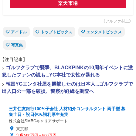
楽天市場
《アルファ村上》
アイドル
トップトピックス
エンタメトピックス
写真集
【注目記事】
>
ゴルフクラブで襲撃、BLACKPINKの10周年イベントに激
怒したファンの説も...YG本社で女性が暴れる
>
韓国YGエンタ社屋を襲撃したのは日本人...ゴルフクラブで
出入口の一部を破損、警察が経緯を調査へ
三井住友銀行100%子会社 人材紹介コンサルタント 両手型 募
集土日・祝日休み福利厚生充実
株式会社SMBCキャリアサポート
東京都
年収500万円～800万円