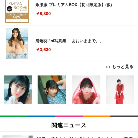
永瀬廉 プレミアムBOX【初回限定版】(仮)
￥8,800
溝端葵 1st写真集 「あおいままで。」
￥3,630
>> もっと見る
Juice=Juice Concert 2026 UP TO 11 MORE! MOR
E! (特典なし) [Blu-ray]
マイケル・ジャクソン Ｔｈｉｓ Ｉｓ Ｉｔ
￥8,698
【Amazon.co.jp限定】「Juice=Juice Concert 202
6 UP TO 11 MORE！ MORE！」 - Juice＝Juice(L
ハイスクール・ミュージカル (吹替版)
関連ニュース
判ブロマイド5枚セット) [Blu-ray]
￥400
￥11,000