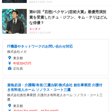
2025.5.12(月) 13:47
第61回『百想(ペクサン)芸術大賞』最優秀演技
賞を受賞したチュ・ジフン、キム・テリはどん
な俳優？
エンタメ
2025.5.10(土) 9:00
IT機器やネットワークのお問い合わせ対応
株式会社メガ
東京都
年収324万円
正社員
資格必須・介護職/有老/三鷹台駅/株式会社 創生事業団 介護付
き有料老人ホーム ソノラス・コート三鷹
株式会社創生事業団 介護付き有料老人ホーム ソノラス・コート三
鷹
東京都
月給21万6,000円～23万6,000円