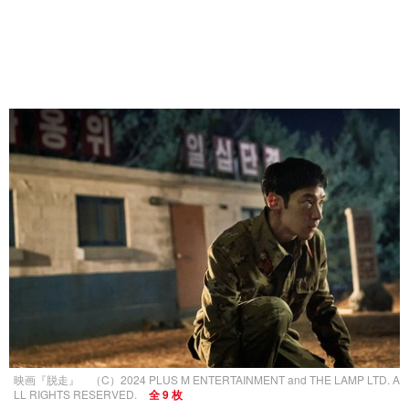
映画『脱走』 （C）2024 PLUS M ENTERTAINMENT and THE LAMP LTD. A
LL RIGHTS RESERVED.
全 9 枚