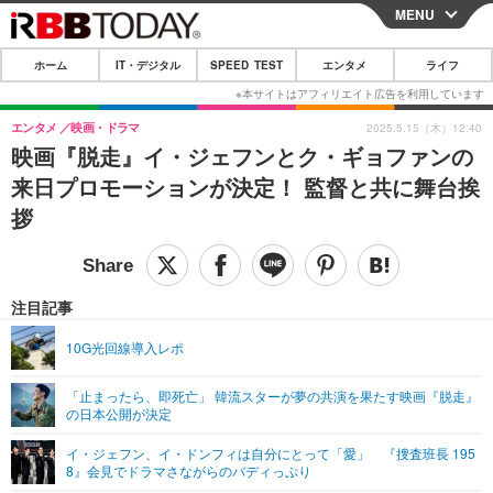
MENU
CLOSE
ホーム
IT・デジタル
SPEED TEST
エンタメ
ライフ
ホーム
IT・デジタル
エンタメ
映画・ドラマ
2025.5.15（木）12:40
映画『脱走』イ・ジェフンとク・ギョファンの
IT・デジタルTOP
スマートフォン
SPEED TEST
来日プロモーションが決定！ 監督と共に舞台挨
ネタ
ガジェット・ツール
拶
エンタメ
ショッピング
その他
エンタメTOP
映画・ドラマ
ライフ
韓流・K-POP
韓国・芸能
注目記事
ライフTOP
グルメ
リリース一覧
音楽
スポーツ
10G光回線導入レポ
ペット
ショッピング
プッシュ通知の停止方法
グラビア
ブログ
その他
「止まったら、即死亡」 韓流スターが夢の共演を果たす映画『脱走』
の日本公開が決定
ショッピング
その他
イ・ジェフン、イ・ドンフィは自分にとって「愛」 『捜査班長 195
8』会見でドラマさながらのバディっぷり