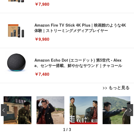
￥7,980
Amazon Fire TV Stick 4K Plus | 映画館のような4K
体験 | ストリーミングメディアプレイヤー
￥9,980
Amazon Echo Dot (エコードット) 第5世代 - Alex
a、センサー搭載、鮮やかなサウンド｜チャコール
￥7,480
>> もっと見る
[EdoErgo] オフィスチェア 椅子 テレワーク 疲れな
EIZO ビジネス向けプレミアムモニター | FlexScan
Amazonベーシック ペットシーツ 薄型 レギュラー 1
い 跳ね上げ式アームレスト コンパクト 約105度ロッ
EV3240X-WT | 31.5型4K UHD・USB Type-C・ホワ
‹
回使い捨て 無香料 ホワイト 300枚
キング pc 事務椅子 360度回転 座面昇降 強化ナイロ
イト
ン樹脂ベース 通気性メッシュ 在宅ワーク H-WY01
￥3,373
￥5,699
￥105,595
(黒網+黒枠+黒足)
1
/
3