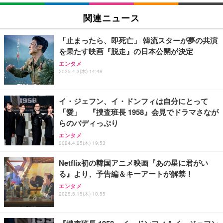
EIZO ビジネス向けプレミアムモニター | FlexScan
SIHOO B100 オフィスチェア／デスクチェア メッシ
Amazonベーシック ペットシーツ 厚型 ワイド 42枚
EV2740X-WT | 27.0型4K UHD・USB Type-C・ホワ
ュチェア 人間工学 疲れない ブラック
x2袋(84枚) ホワイト(吸収面:ライトブルー)
関連ニュース
イト
￥27,999
￥3,234
￥109,572
「止まったら、即死亡」 韓流スターが夢の共演
を果たす映画『脱走』の日本公開が決定
Sezlife オフィスチェア デスクチェア 疲れない テレ
【純正品】27"ゲーミングモニター DualSense 充電
ネオ・ルーライフ ネオ・オムツ L 中型犬用 26枚入
エンタメ
ワーク チェア 強化バックレスト 30度ロッキング機
フック付き（CFI-ZDM1J）
り 単品
2025.4.3(木) 14:48
能 人間工学 椅子 腰サポート 90度跳ね上げ式アーム
レスト 3Dヘッドレスト ハンガー付き 高反発クッシ
￥49,979
￥1,800
￥7,680
ョン PCチェア 通気性メッシュ ゲーミング/勉強/事
イ・ジェフン、イ・ドンフィは自分にとって
務用 おしゃれ パソコンチェア (ブラック)
「愛」 『捜査班長 1958』会見でドラマさなが
Sezlife オフィスチェア デスクチェア 疲れない テレ
【整備済み品】Dell E2724HS 27インチ 液晶モニタ
Smart Basic(スマートベーシック) 【Amazon.co.jp
らのバディっぷり
ワーク チェア 強化バックレスト 30度ロッキング機
ー フルHD（1920×1080）VA 非光沢 HDMI/DisplayP
限定】 Smart Basic アイリスオーヤマ ペットシーツ
能 人間工学 椅子 腰サポート 90度跳ね上げ式アーム
ort/VGA スピーカー内蔵 高さ調整 スイベル VESA対
超厚型 お徳用 ワイド 100枚入 (x 1) (ケース販売)
エンタメ
レスト 3Dヘッドレスト ハンガー付き 高反発クッシ
応 ComfortView ビジネス向け
2024.4.25(木) 19:53
￥7,680
￥15,800
￥3,670
ョン PCチェア 通気性メッシュ ゲーミング/勉強/事
務用 おしゃれ パソコンチェア (ホワイト)
Netflix初の韓国アニメ映画『あの星に君がい
る』より、予告編＆キーアートが解禁！
ANDWINT オフィスチェア デスクチェア 肘なし メ
【MiniLED/24.5inch/280Hz/FHD】GRAPHT THE S
アイリスオーヤマ ペットシーツ 超厚型 お徳用 レギ
ッシュ 通気性 ランバーサポート付き 腰サポート ガ
HOOTER Gaming Monitor 24” Essential ゲーミン
エンタメ
ュラー 200枚入【Amazon.co.jp限定】
ス圧無段階昇降 360度回転 キャスター付き コンパク
グモニター QD 24.5インチ 1ms FHD 量子ドット 残
2025.5.15(木) 10:55
ト 幅52×奥行58.5×高さ84～96cm テレワーク 在宅
像低減 (3年保証 | 輝点保証 | 日本メーカー)
￥3,731
￥4,139
￥34,980
勤務 ブラック