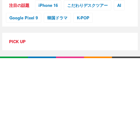
注目の話題
iPhone 16
こだわりデスクツアー
AI
Google Pixel 9
韓国ドラマ
K-POP
PICK UP
特集・連載
【動画レビュー】注目ガジェットを動画で解説！公式Y
ouTubeチャンネル
10G光回線導入レポ
【アジア美食レポート】編集部注目のYouTuberがオス
スメ！タイ・バンコクに行ったら食べたいグルメをチ