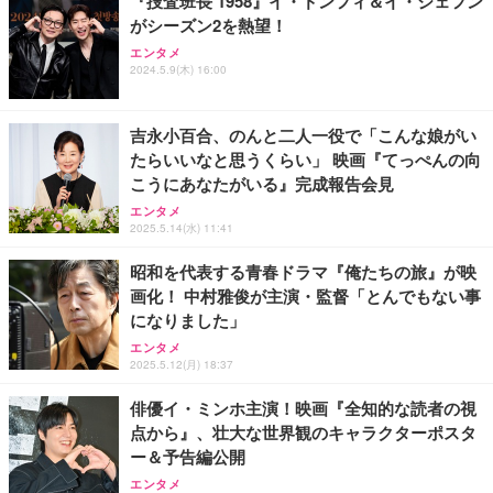
『捜査班長 1958』イ・ドンフィ＆イ・ジェフン
がシーズン2を熱望！
エンタメ
2024.5.9(木) 16:00
吉永小百合、のんと二人一役で「こんな娘がい
たらいいなと思うくらい」 映画『てっぺんの向
こうにあなたがいる』完成報告会見
エンタメ
2025.5.14(水) 11:41
昭和を代表する青春ドラマ『俺たちの旅』が映
画化！ 中村雅俊が主演・監督「とんでもない事
になりました」
エンタメ
2025.5.12(月) 18:37
俳優イ・ミンホ主演！映画『全知的な読者の視
点から』、壮大な世界観のキャラクターポスタ
ー＆予告編公開
エンタメ