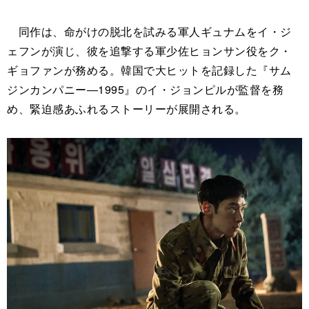
同作は、命がけの脱北を試みる軍人ギュナムをイ・ジ
ェフンが演じ、彼を追撃する軍少佐ヒョンサン役をク・
ギョファンが務める。韓国で大ヒットを記録した『サム
ジンカンパニー―1995』のイ・ジョンピルが監督を務
め、緊迫感あふれるストーリーが展開される。