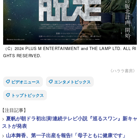
（C）2024 PLUS M ENTERTAINMENT and THE LAMP LTD. ALL RI
GHTS RESERVED.
《ハララ書房》
ビデオニュース
エンタメトピックス
トップトピックス
【注目記事】
>
夏帆が朝ドラ初出演!連続テレビ小説『巡るスワン』新キャ
ストが発表
>
山本舞香、第一子出産を報告!「母子ともに健康です」