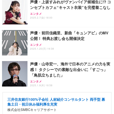
声優・上坂すみれがヴァンパイア候補生に!? コ
ンセプトカフェ“キャスト衣装”を完璧着こなし
エンタメ
2025.2.7(金) 18:00
声優・前田佳織里、新曲「キュンアピ」のMV
公開！ 特典お渡し会も開催決定
エンタメ
2025.1.20(月) 19:38
声優・山寺宏一、海外で日本のアニメの力を実
感！ タクシーでの素敵な出会いに「すごっ」
「鳥肌立ちました」
エンタメ
2025.1.9(木) 19:58
三井住友銀行100%子会社 人材紹介コンサルタント 両手型 募
集土日・祝日休み福利厚生充実
株式会社SMBCキャリアサポート