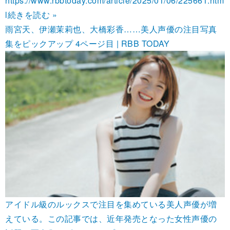
https://www.rbbtoday.com/article/2025/01/06/225661.htm
l
続きを読む »
雨宮天、伊瀬茉莉也、大橋彩香……美人声優の注目写真
集をピックアップ 4ページ目 | RBB TODAY
アイドル級のルックスで注目を集めている美人声優が増
えている。この記事では、近年発売となった女性声優の