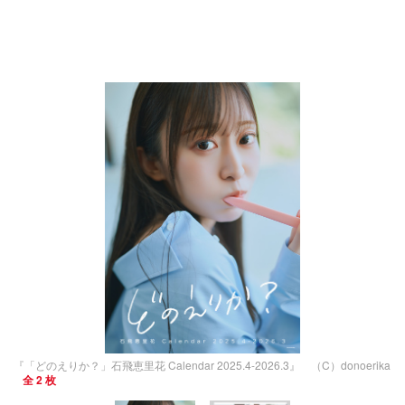
『「どのえりか？」石飛恵里花 Calendar 2025.4-2026.3』 （C）donoerika
全 2 枚