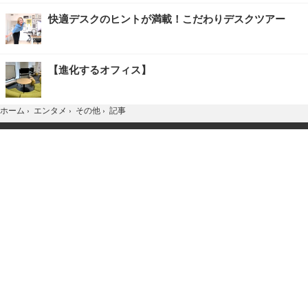
快適デスクのヒントが満載！こだわりデスクツアー
【進化するオフィス】
記事
ホーム
›
エンタメ
›
その他
›
TOP
Home
X
YouTube
お問合せ
広告掲載
会社概要
個人情報保護方針
紹介した商品/サービスを購入、契約した場合に、
売上の一部が弊社サイトに還元されることがあります。
当サイトに掲載の記事・見出し・写真・画像の無断転載を禁じます。
Copyright © 2026 IID, Inc.