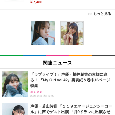
￥7,480
>> もっと見る
[EdoErgo] オフィスチェア 椅子 テレワーク 疲れな
EIZO ビジネス向けプレミアムモニター | FlexScan
Amazonベーシック ペットシーツ 薄型 レギュラー 1
い 跳ね上げ式アームレスト コンパクト 約105度ロッ
EV3240X-WT | 31.5型4K UHD・USB Type-C・ホワ
回使い捨て 無香料 ホワイト 300枚
キング pc 事務椅子 360度回転 座面昇降 強化ナイロ
イト
ン樹脂ベース 通気性メッシュ 在宅ワーク H-WY01
￥3,373
￥5,699
￥105,595
(黒網+黒枠+黒足)
EIZO ビジネス向けプレミアムモニター | FlexScan
SIHOO B100 オフィスチェア／デスクチェア メッシ
Amazonベーシック ペットシーツ 厚型 ワイド 42枚
EV2740X-WT | 27.0型4K UHD・USB Type-C・ホワ
ュチェア 人間工学 疲れない ブラック
x2袋(84枚) ホワイト(吸収面:ライトブルー)
関連ニュース
イト
￥27,999
￥3,234
￥109,572
「ラブライブ！」声優・楡井希実の素顔に迫
る！ 『My Girl vol.42』裏表紙＆巻末16ページ
Sezlife オフィスチェア デスクチェア 疲れない テレ
特集
【純正品】27"ゲーミングモニター DualSense 充電
ネオ・ルーライフ ネオ・オムツ L 中型犬用 26枚入
ワーク チェア 強化バックレスト 30度ロッキング機
フック付き（CFI-ZDM1J）
り 単品
エンタメ
能 人間工学 椅子 腰サポート 90度跳ね上げ式アーム
2025.2.20(木) 12:02
レスト 3Dヘッドレスト ハンガー付き 高反発クッシ
￥49,979
￥1,800
￥7,680
ョン PCチェア 通気性メッシュ ゲーミング/勉強/事
声優・若山詩音 「１１９エマージェンシーコー
務用 おしゃれ パソコンチェア (ブラック)
ル」に声でゲスト出演 「月9ドラマに出演させ
Sezlife オフィスチェア デスクチェア 疲れない テレ
【整備済み品】Dell E2724HS 27インチ 液晶モニタ
Smart Basic(スマートベーシック) 【Amazon.co.jp