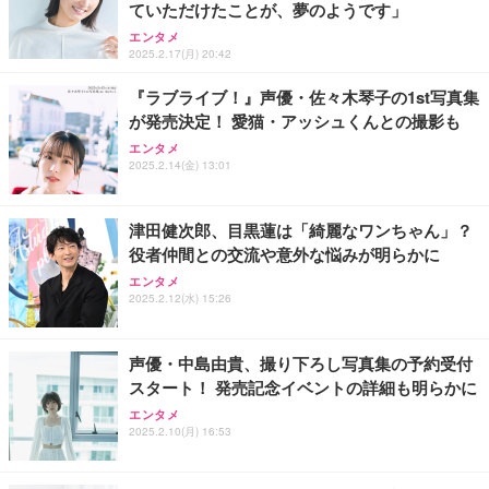
ていただけたことが、夢のようです」
ワーク チェア 強化バックレスト 30度ロッキング機
ー フルHD（1920×1080）VA 非光沢 HDMI/DisplayP
限定】 Smart Basic アイリスオーヤマ ペットシーツ
能 人間工学 椅子 腰サポート 90度跳ね上げ式アーム
ort/VGA スピーカー内蔵 高さ調整 スイベル VESA対
超厚型 お徳用 ワイド 100枚入 (x 1) (ケース販売)
エンタメ
レスト 3Dヘッドレスト ハンガー付き 高反発クッシ
応 ComfortView ビジネス向け
2025.2.17(月) 20:42
￥7,680
￥15,800
￥3,670
ョン PCチェア 通気性メッシュ ゲーミング/勉強/事
務用 おしゃれ パソコンチェア (ホワイト)
『ラブライブ！』声優・佐々木琴子の1st写真集
が発売決定！ 愛猫・アッシュくんとの撮影も
ANDWINT オフィスチェア デスクチェア 肘なし メ
【MiniLED/24.5inch/280Hz/FHD】GRAPHT THE S
アイリスオーヤマ ペットシーツ 超厚型 お徳用 レギ
ッシュ 通気性 ランバーサポート付き 腰サポート ガ
HOOTER Gaming Monitor 24” Essential ゲーミン
エンタメ
ュラー 200枚入【Amazon.co.jp限定】
ス圧無段階昇降 360度回転 キャスター付き コンパク
グモニター QD 24.5インチ 1ms FHD 量子ドット 残
2025.2.14(金) 13:01
ト 幅52×奥行58.5×高さ84～96cm テレワーク 在宅
像低減 (3年保証 | 輝点保証 | 日本メーカー)
￥3,731
￥4,139
￥34,980
勤務 ブラック
津田健次郎、目黒蓮は「綺麗なワンちゃん」？
役者仲間との交流や意外な悩みが明らかに
エンタメ
2025.2.12(水) 15:26
声優・中島由貴、撮り下ろし写真集の予約受付
スタート！ 発売記念イベントの詳細も明らかに
エンタメ
2025.2.10(月) 16:53