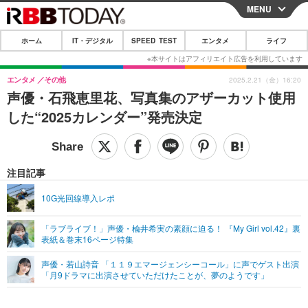
MENU
CLOSE
ホーム
IT・デジタル
SPEED TEST
エンタメ
ライフ
ホーム
IT・デジタル
エンタメ
その他
2025.2.21（金）16:20
声優・石飛恵里花、写真集のアザーカット使用
IT・デジタルTOP
スマートフォン
SPEED TEST
した“2025カレンダー”発売決定
ネタ
ガジェット・ツール
エンタメ
ショッピング
その他
エンタメTOP
映画・ドラマ
ライフ
注目記事
韓流・K-POP
韓国・芸能
ライフTOP
グルメ
リリース一覧
10G光回線導入レポ
音楽
スポーツ
ペット
ショッピング
プッシュ通知の停止方法
「ラブライブ！」声優・楡井希実の素顔に迫る！ 『My Girl vol.42』裏
表紙＆巻末16ページ特集
グラビア
ブログ
その他
声優・若山詩音 「１１９エマージェンシーコール」に声でゲスト出演
ショッピング
その他
「月9ドラマに出演させていただけたことが、夢のようです」