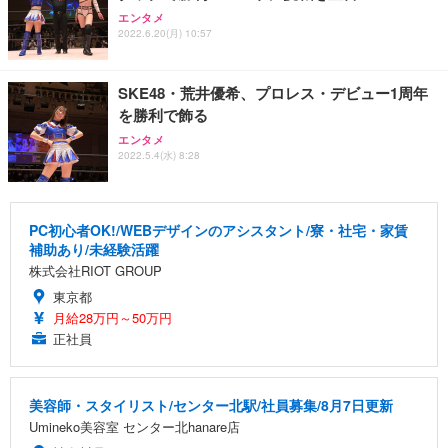
エンタメ
2022.6.20(月) 10:57
SKE48・荒井優希、プロレス・デビュー1周年
を勝利で飾る
エンタメ
2022.5.4(水) 8:28
PC初心者OK!/WEBデザインのアシスタント/寮・社宅・家賃
補助あり/未経験活躍
株式会社RIOT GROUP
東京都
月給28万円～50万円
正社員
美容師・スタイリスト/センター北駅/社員募集/8月7日更新
Umineko美容室 センター北hanare店