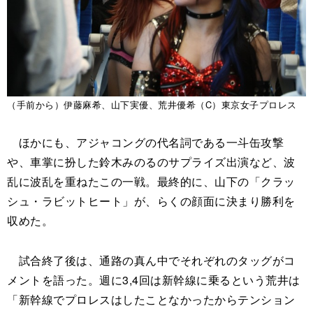
（手前から）伊藤麻希、山下実優、荒井優希（C）東京女子プロレス
ほかにも、アジャコングの代名詞である一斗缶攻撃
や、車掌に扮した鈴木みのるのサプライズ出演など、波
乱に波乱を重ねたこの一戦。最終的に、山下の「クラッ
シュ・ラビットヒート」が、らくの顔面に決まり勝利を
収めた。
試合終了後は、通路の真ん中でそれぞれのタッグがコ
メントを語った。週に3,4回は新幹線に乗るという荒井は
「新幹線でプロレスはしたことなかったからテンション