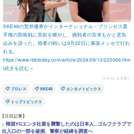
SKE48の荒井優希がインターナショナル・プリンセス選
手権の防衛戦に意欲を燃やし、挑戦者の宮本もかと意気
込みを語った。両者の戦いは9月22日に幕張メッセで行わ
れる。
https://www.rbbtoday.com/article/2024/09/13/223066.htm
l
続きを読む »
《ババショウタ》
プロレス
SKE48
エンタメトピックス
トップトピックス
【注目記事】
>
韓国YGエンタ社屋を襲撃したのは日本人...ゴルフクラブで
出入口の一部を破損、警察が経緯を調査へ