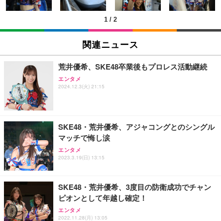
￥1,390
￥122,848
￥8,999
nk・USB4.0×2 | Win11 Pro 5.1GHz | Win11 Pro | 8
軽量ボディ設計 録音機能対応 着脱しやすい構造 旅
K 4画面対応
行記録にも使いやすい (S111 ブラック + イヤーフッ
1
/
2
ク)
エレコム ワイヤレスマウス Bluetooth EX-G 握りの
【法人向け・5年安定ビジネスに最適】GMKtec ミニ
1080P ポータブルウェアラブルカメラ旅行用軽量ビ
極み 静音設計 5ボタン マルチペアリング Mサイズ
PC Ryzen 7 7730U搭載 M5 Ultra【32GB DDR4 1TB
デオレコーダー軽量トラベルカメラ
関連ニュース
ガンメタリック M-XGM15BBSGM/EC
SSD】8コア16スレッド 最大4.5GHz Win11 Pro 小
型PC 2.5G有線LAN Wi-Fi 6E BT5.2 8K3画面同時出
￥3,255
￥1,890
￥86,999
力 HDMI2.0/DP1.4/USB-C M.2 SSD 16TB拡張対応
荒井優希、SKE48卒業後もプロレス活動継続
コンパクト 静音ミニPC ゲーミングPC
エンタメ
【ミニpc 最新第12世代 N95 省電力 N97より高速】B
XXA4Kアクションカメラ ウェアラブルカメラ Vlog
2024.12.3(火) 21:15
HP 有線 マウス HP 100G
MAX ミニpc mini pc N95 4C/4T 15W 最大3.4GHz 1
ビデオカメラ ボディカメラ 1.9インチモニター 32G
2GB LPDDR5+512GB SSD 小型PC 8TB拡張M.2_N
Bカード付き 180度回転レンズ 2000mAhバッテリー
￥723
VMe/SATA HDMI2.1/2画面出力 4K@60Hz 小型パソ
循環録画 夜間録画 連写 タイマー撮影 軽量 Vlog 旅
￥39,999
￥8,330
コン 高速2.4G/5GWi-Fi BT5.0 ギガビットLAN 静音
行 アウトドア 会議商談 授業 スポーツカメラ 三角ス
SKE48・荒井優希、アジャコングとのシングル
ミニパソコン B4Plus
タンド付き 日本語取扱説明書 (ピンク)
マッチで悔し涙
エレコム ワイヤレスマウス 静音 Slint Bluetooth 無
GMKtec ミニPC G11初登場 AMD Ryzen Embedde
スパイカメラ探知機ファインダー、 家庭用および保
エンタメ
線2.4GHz 3台マルチペアリング 薄型 軽量 充電式 M
d R2514搭載 16GB DDR4＋256GB SSD動作より安
護用、 操作およびスキャンデバイス付き車用隠しカ
2023.3.19(日) 13:15
サイズ ブラック M-TM25MBMSABK
定 最大3.7GHz｜4K×3画面出力・2.5GLAN HDMI 2.
メラファインダー
1/Type-C・Win11 Pro Mini PC USB3.2×4 企業・学
￥2,240
￥61,248
￥2,298
習向け 超小型 高性能 (16GB+256GB)
SKE48・荒井優希、3度目の防衛成功でチャン
ピオンとして年越し確定！
Vlog アクションカメラ、回転レンズ付き、フロント
マウス 無線 静音 ワイヤレスマウス Bluetooth 5.4 2.
【整備済み品】富士通 ESPRIMO Q558 ミニPC i5第
スクリーン、Type-C 充電、毎日の Vlog 用 1080P
エンタメ
4GHz Type-C 充電式 無線マウス 薄型 3段階DPI切替
9世代 16GB SSD256GB Win11 Office2021 WiFi
ハンドヘルドカメラ ポケットサイクリング映像 毎日
2022.11.28(月) 13:05