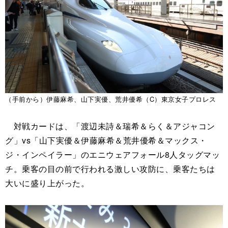
（手前から）伊藤麻希、山下実優、荒井優希（C）東京女子プロレス
対戦カードは、「渡辺未詩＆瑞希＆らく＆アジャコン
グ」vs「山下実優＆伊藤麻希＆荒井優希＆マックス・
ジ・インペイラー」のエニウェアフォール8人タッグマッ
チ。乗客の目の前で行われる激しい攻防に、乗客たちは
大いに盛り上がった。