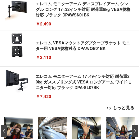
エレコム モニターアーム ディスプレイアーム シン
グル ロング 17~32インチ対応 耐荷重9kg VESA規格
対応 ブラック DPAWSN01BK
￥2,490
エレコム VESAマウントアダプターブラケット モニ
ター用 VESA規格対応 DPAＷQB01BK
￥2,110
エレコム モニターアーム 17~49インチ対応 耐荷重2
0kg ガススプリング式 VESA ロングアーム ワイドモ
ニター対応 ブラック DPA-SL07BK
￥7,420
>> もっと見る
エレコム ワイヤレスマウス Bluetooth Slint M-TM1
【ミニPC 最強 ゲーミング PC】GMKtec NucBox K
AOUTNアクションカメラ メガネカメラ 2 7K Wi Fi
0BBWH/EC 薄型 静音 4ボタン プレゼンモード機能
8 PlusミニPCゲーミング AMD R7 8845HS搭載 【R
対応 一人称視点撮影 ブラック 眼鏡装着型 液晶画面
‹
付 Windows Mac Android iOS iPadOS FireOS対応
9 7940HS/8745HS/H255より上位】Radeon 780M | 1
付き サイクリング用 | 広角レンズ搭載 軽量設計 簡
ホワイト
28GB DDR5拡張可能 32GB DDR5+1TB SSD |Oculi
単装着 長時間記録対応 液晶画面搭載 広角撮影対応