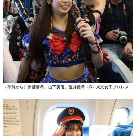
（手前から）伊藤麻希、山下実優、荒井優希（C）東京女子プロレス