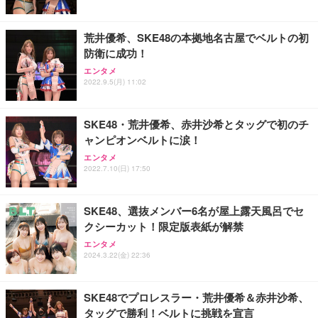
の Vlog
￥1,468
￥33,980
￥7,830
荒井優希、SKE48の本拠地名古屋でベルトの初
防衛に成功！
エンタメ
2022.9.5(月) 11:02
SKE48・荒井優希、赤井沙希とタッグで初のチ
ャンピオンベルトに涙！
エンタメ
2022.7.10(日) 17:50
SKE48、選抜メンバー6名が屋上露天風呂でセ
クシーカット！限定版表紙が解禁
エンタメ
2024.3.22(金) 22:36
SKE48でプロレスラー・荒井優希＆赤井沙希、
タッグで勝利！ベルトに挑戦を宣言