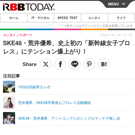
MENU
CLOSE
ホーム
IT・デジタル
SPEED TEST
エンタメ
ライフ
ホーム
IT・デジタル
エンタメ
スポーツ
2025.2.18（火）21:13
SKE48・荒井優希、史上初の「新幹線女子プロ
IT・デジタルTOP
スマートフォン
SPEED TEST
レス」にテンション爆上がり！
ネタ
ガジェット・ツール
エンタメ
ショッピング
その他
エンタメTOP
映画・ドラマ
ライフ
注目記事
韓流・K-POP
韓国・芸能
ライフTOP
グルメ
リリース一覧
10G光回線導入レポ
音楽
スポーツ
ペット
ショッピング
プッシュ通知の停止方法
荒井優希、SKE48卒業後もプロレス活動継続
グラビア
ブログ
その他
ショッピング
その他
SKE48・荒井優希、アジャコングとのシングルマッチで悔し涙