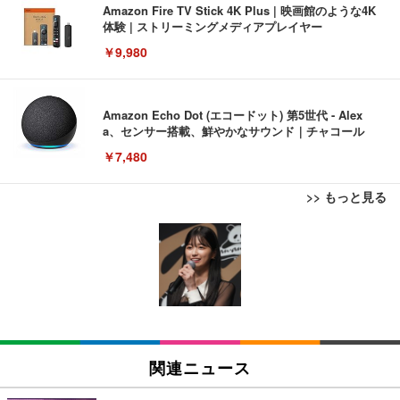
Amazon Fire TV Stick 4K Plus | 映画館のような4K
体験 | ストリーミングメディアプレイヤー
￥9,980
Amazon Echo Dot (エコードット) 第5世代 - Alex
a、センサー搭載、鮮やかなサウンド｜チャコール
￥7,480
>> もっと見る
[EdoErgo] オフィスチェア 椅子 テレワーク 疲れな
EIZO ビジネス向けプレミアムモニター | FlexScan
Amazonベーシック ペットシーツ 薄型 レギュラー 1
い 跳ね上げ式アームレスト コンパクト 約105度ロッ
EV3240X-WT | 31.5型4K UHD・USB Type-C・ホワ
回使い捨て 無香料 ホワイト 300枚
キング pc 事務椅子 360度回転 座面昇降 強化ナイロ
イト
ン樹脂ベース 通気性メッシュ 在宅ワーク H-WY01
￥3,373
￥5,699
￥105,595
(黒網+黒枠+黒足)
EIZO ビジネス向けプレミアムモニター | FlexScan
SIHOO B100 オフィスチェア／デスクチェア メッシ
Amazonベーシック ペットシーツ 厚型 ワイド 42枚
EV2740X-WT | 27.0型4K UHD・USB Type-C・ホワ
ュチェア 人間工学 疲れない ブラック
x2袋(84枚) ホワイト(吸収面:ライトブルー)
関連ニュース
イト
￥27,999
￥3,234
￥109,572