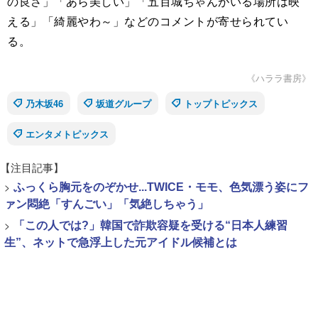
の良さ」「あら美しい」「五百城ちゃんがいる場所は映
える」「綺麗やわ～」などのコメントが寄せられてい
る。
《ハララ書房》
乃木坂46
坂道グループ
トップトピックス
エンタメトピックス
【注目記事】
>
ふっくら胸元をのぞかせ...TWICE・モモ、色気漂う姿にフ
ァン悶絶「すんごい」「気絶しちゃう」
>
「この人では?」韓国で詐欺容疑を受ける“日本人練習
生”、ネットで急浮上した元アイドル候補とは