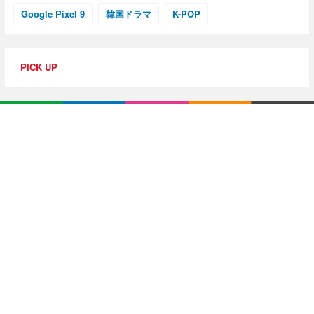
Google Pixel 9
韓国ドラマ
K-POP
PICK UP
特集・連載
【動画レビュー】注目ガジェットを動画で解説！公式Y
ouTubeチャンネル
10G光回線導入レポ
【アジア美食レポート】編集部注目のYouTuberがオス
スメ！タイ・バンコクに行ったら食べたいグルメをチ
ェック