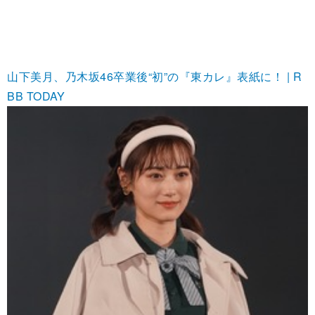
山下美月、乃木坂46卒業後“初”の『東カレ』表紙に！ | R
BB TODAY