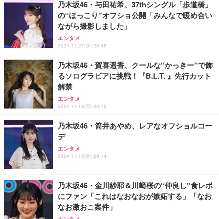
乃木坂46・与田祐希、37thシングル「歩道橋」
の“ほっこり”オフショ公開「みんなで暖め合い
Sezlife オフィスチェア デスクチェア 疲れない テレ
ながら撮影しました」
【純正品】27"ゲーミングモニター DualSense 充電
ネオ・ルーライフ ネオ・オムツ L 中型犬用 26枚入
ワーク チェア 強化バックレスト 30度ロッキング機
フック付き（CFI-ZDM1J）
り 単品
エンタメ
能 人間工学 椅子 腰サポート 90度跳ね上げ式アーム
2024.11.27(水) 20:48
レスト 3Dヘッドレスト ハンガー付き 高反発クッシ
￥49,979
￥1,800
￥7,680
ョン PCチェア 通気性メッシュ ゲーミング/勉強/事
乃木坂46・賀喜遥香、クールな“かっきー”で飾
務用 おしゃれ パソコンチェア (ブラック)
るソログラビアに挑戦！『B.L.T. 』先行カット
Sezlife オフィスチェア デスクチェア 疲れない テレ
【整備済み品】Dell E2724HS 27インチ 液晶モニタ
Smart Basic(スマートベーシック) 【Amazon.co.jp
解禁
ワーク チェア 強化バックレスト 30度ロッキング機
ー フルHD（1920×1080）VA 非光沢 HDMI/DisplayP
限定】 Smart Basic アイリスオーヤマ ペットシーツ
能 人間工学 椅子 腰サポート 90度跳ね上げ式アーム
ort/VGA スピーカー内蔵 高さ調整 スイベル VESA対
超厚型 お徳用 ワイド 100枚入 (x 1) (ケース販売)
エンタメ
レスト 3Dヘッドレスト ハンガー付き 高反発クッシ
応 ComfortView ビジネス向け
2024.11.18(月) 20:19
￥7,680
￥15,800
￥3,670
ョン PCチェア 通気性メッシュ ゲーミング/勉強/事
務用 おしゃれ パソコンチェア (ホワイト)
乃木坂46・筒井あやめ、レアなオフショルコー
デ
ANDWINT オフィスチェア デスクチェア 肘なし メ
【MiniLED/24.5inch/280Hz/FHD】GRAPHT THE S
アイリスオーヤマ ペットシーツ 超厚型 お徳用 レギ
ッシュ 通気性 ランバーサポート付き 腰サポート ガ
HOOTER Gaming Monitor 24” Essential ゲーミン
エンタメ
ュラー 200枚入【Amazon.co.jp限定】
ス圧無段階昇降 360度回転 キャスター付き コンパク
グモニター QD 24.5インチ 1ms FHD 量子ドット 残
2024.11.15(金) 20:14
ト 幅52×奥行58.5×高さ84～96cm テレワーク 在宅
像低減 (3年保証 | 輝点保証 | 日本メーカー)
￥3,731
￥4,139
￥34,980
勤務 ブラック
乃木坂46・金川紗耶＆川﨑桜の“仲良し”食レポ
にファン「これはなおなおが嫉妬する」「なお
なお激おこ案件」
エンタメ