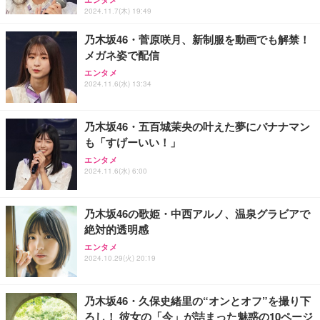
2024.11.7(木) 19:49
乃木坂46・菅原咲月、新制服を動画でも解禁！
メガネ姿で配信
エンタメ
2024.11.6(水) 13:34
乃木坂46・五百城茉央の叶えた夢にバナナマン
も「すげーいい！」
エンタメ
2024.11.6(水) 6:00
乃木坂46の歌姫・中西アルノ、温泉グラビアで
絶対的透明感
エンタメ
2024.10.29(火) 20:19
乃木坂46・久保史緒里の“オンとオフ”を撮り下
ろし！ 彼女の「今」が詰まった魅惑の10ページ