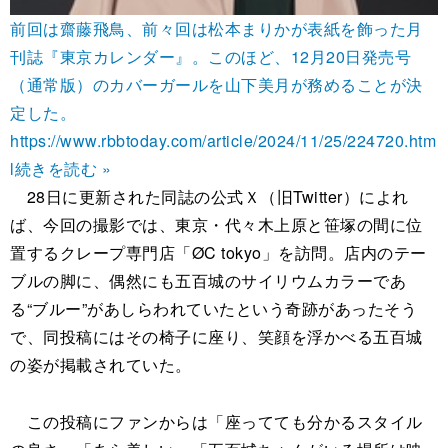
前回は齋藤飛鳥、前々回は松本まりかが表紙を飾った月
刊誌『東京カレンダー』。このほど、12月20日発売号
（通常版）のカバーガールを山下美月が務めることが決
定した。
https://www.rbbtoday.com/article/2024/11/25/224720.htm
l
続きを読む »
28日に更新された同誌の公式Ｘ（旧Twitter）によれ
ば、今回の撮影では、東京・代々木上原と笹塚の間に位
置するクレープ専門店「ØC tokyo」を訪問。店内のテー
ブルの脚に、偶然にも五百城のサイリウムカラーであ
る“ブルー”があしらわれていたという奇跡があったそう
で、同投稿にはその椅子に座り、笑顔を浮かべる五百城
の姿が掲載されていた。
この投稿にファンからは「座ってても分かるスタイル