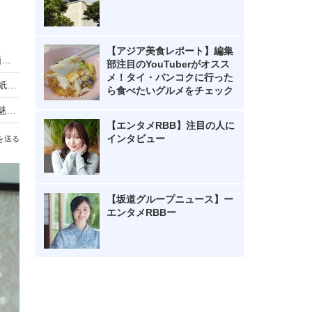
【アジア美食レポート】編集
乃木坂46・中西アルノ、どんくさすぎる浴衣動画にネット「相変わらず」「嘘でしょ…」
部注目のYouTuberがオスス
メ！タイ・バンコクに行った
乃木坂46・賀喜遥香が5年ぶりに『週チャン』表紙！“大人になった私”を披露
ら食べたいグルメをチェック
乃木坂46・小川彩が高校卒業後初表紙！“19歳の魅力”が詰まった大人のグラビア
【エンタメRBB】注目の人に
インタビュー
を送る
【坂道グループニュース】ー
エンタメRBBー