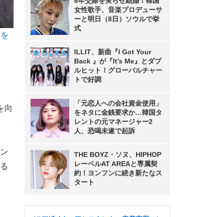
8年交際を実らせ結婚！韓国
女性歌手、音楽プロデューサ
ーと明日（8日）ソウルで挙
式
アを
ILLIT、新曲『I Got Your
Back 』が『It’s Me』とダブ
ルヒット！グローバルチャー
。
トで好調
「元恋人への会社資金使用」
を向
をネタに金銭要求か…韓国タ
レントの元マネージャー2
人、恐喝未遂で起訴
ン
THE BOYZ・ソヌ、HIPHOP
レーベルAT AREAと専属契
る
約！ヨンフンに続き新たなス
タート