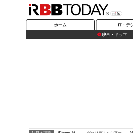
ホーム
IT・デ
映画・ドラマ
注目の話題
iPhone 16
こだわりデスクツアー
A