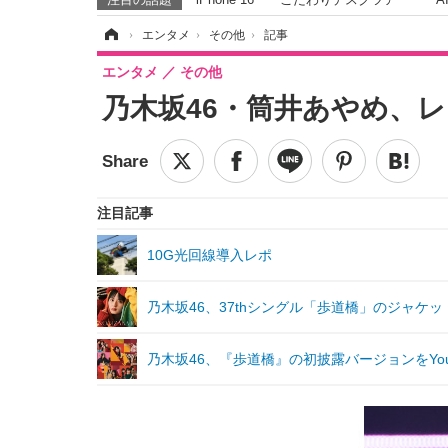
ホーム
›
エンタメ
›
その他
›
記事
エンタメ
その他
乃木坂46・筒井あやめ、
注目記事
10G光回線導入レポ
乃木坂46、37thシングル「歩道橋」のジャケ
乃木坂46、『歩道橋』の初披露バージョンをYou