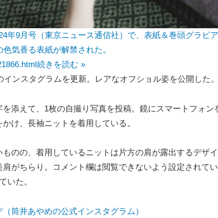
』2024年9月号（東京ニュース通信社）で、表紙＆巻頭グラビ
の色気香る表紙が解禁された。
21866.html
続きを読む »
のインスタグラムを更新。レアなオフショル姿を公開した
を添えて、1枚の自撮り写真を投稿。鏡にスマートフォン
をかけ、長袖ニットを着用している。
ものの、着用しているニットは片方の肩が露出するデザイ
美肩がちらり。コメント欄は閲覧できないよう設定されてい
ていた。
デ（筒井あやめの公式インスタグラム）