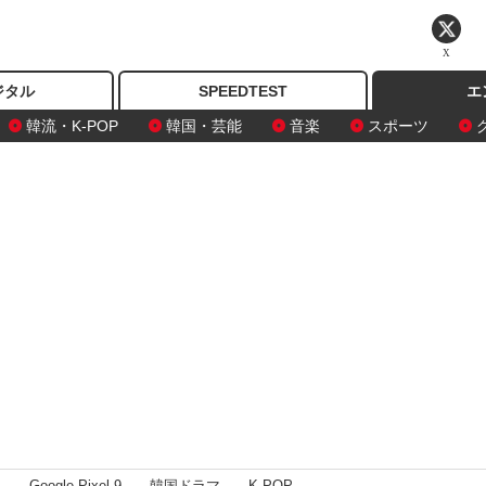
X
ジタル
SPEEDTEST
エ
韓流・K-POP
韓国・芸能
音楽
スポーツ
I
Google Pixel 9
韓国ドラマ
K-POP