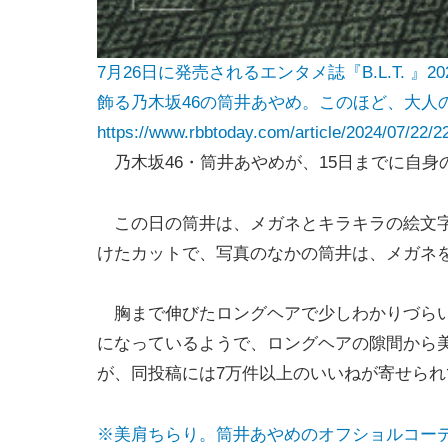
7月26日に発売されるエンタメ誌『B.L.T. 
飾る乃木坂46の筒井あやめ。このほど、大人
https://www.rbbtoday.com/article/2024/07/22/2
乃木坂46・筒井あやめが、15日までに自身
この日の筒井は、メガネとキラキラの絵文字
けたカットで、写真のなかの筒井は、メガネ
胸まで伸びたロングヘアで少しわかりづらい
になっているようで、ロングヘアの隙間から
が、同投稿には7万件以上のいいねが寄せられ
※美肩ちらり。筒井あやめのオフショルコー