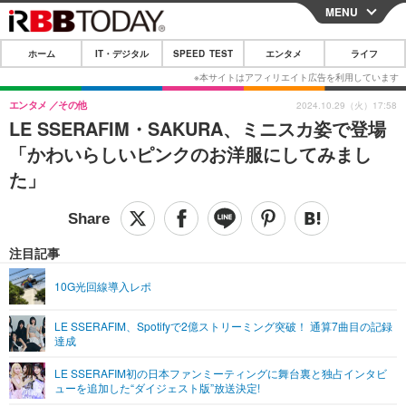
MENU
CLOSE
ホーム
IT・デジタル
SPEED TEST
エンタメ
ライフ
ホーム
IT・デジタル
エンタメ
その他
2024.10.29（火）17:58
LE SSERAFIM・SAKURA、ミニスカ姿で登場
IT・デジタルTOP
スマートフォン
SPEED TEST
「かわいらしいピンクのお洋服にしてみまし
ネタ
ガジェット・ツール
た」
エンタメ
ショッピング
その他
エンタメTOP
映画・ドラマ
ライフ
韓流・K-POP
韓国・芸能
注目記事
ライフTOP
グルメ
リリース一覧
音楽
スポーツ
10G光回線導入レポ
ペット
ショッピング
プッシュ通知の停止方法
グラビア
ブログ
その他
LE SSERAFIM、Spotifyで2億ストリーミング突破！ 通算7曲目の記録
達成
ショッピング
その他
LE SSERAFIM初の日本ファンミーティングに舞台裏と独占インタビ
ューを追加した“ダイジェスト版”放送決定!