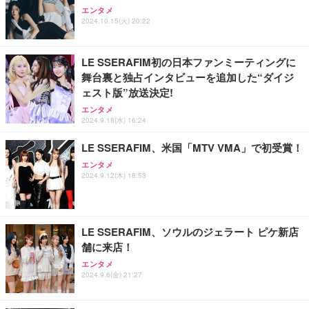
【Amazon.co.jp 限定】SoftBank 光 お申し込みエ
エンタメ
ントリーパッケージ 使い放題 超高速インターネット
2024.10.15(火) 20:22
【フレッツ光・コラボ光なら工事不要】
￥350
LE SSERAFIM初の日本ファンミーティングに
舞台裏と独占インタビューを追加した“ダイジ
エレコム WiFi ルーター 無線LAN Wi-Fi7 11BE 2882
ェスト版”放送決定!
+688Mbps IPv6(IPoE)対応 エコパッケージ WRC-W
701-B
エンタメ
2024.9.18(水) 16:24
￥7,980
LE SSERAFIM、米国「MTV VMA」で初受賞！
エンタメ
バッファロー Wi-Fi 6 ルーター 2401+573Mbps WS
2024.9.12(木) 18:53
R-3000AX4P/NBK (× 2)
￥23,960
LE SSERAFIM、ソウルのジェラート ピケ新店
舗に来店！
エンタメ
2024.9.6(金) 21:27