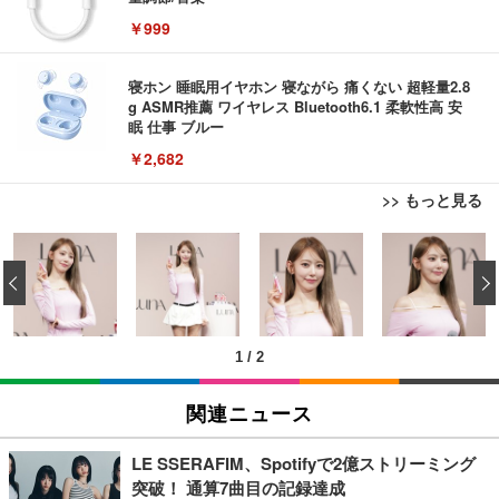
￥999
寝ホン 睡眠用イヤホン 寝ながら 痛くない 超軽量2.8
g ASMR推薦 ワイヤレス Bluetooth6.1 柔軟性高 安
眠 仕事 ブルー
￥2,682
>> もっと見る
USB から RJ45 延長ケーブルイーサネットエクステ
ンダー USB 延長 50 メートル距離 RJ45 Cat5e / 6 ケ
‹
ーブル LAN アダプタオーバーリピータイーサネット
￥847
1
/
2
RJ45 ケーブル コネクタ Cat6A Cat6 Cat5e RJ45 イ
ーサネット カプラー メス - メス ケーブル エクステ
関連ニュース
ンダー アダプター
￥487
LE SSERAFIM、Spotifyで2億ストリーミング
突破！ 通算7曲目の記録達成