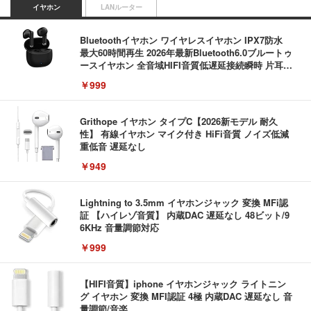
イヤホン
LANルーター
Bluetoothイヤホン ワイヤレスイヤホン IPX7防水
最大60時間再生 2026年最新Bluetooth6.0ブルートゥ
ースイヤホン 全音域HIFI音質低遅延接続瞬時 片耳/
両耳 WEB会議/運動/ゲーム/通学通勤/スポーツ/音楽
￥999
用iPhone/Android対応 (002 black)
Grithope イヤホン タイプC【2026新モデル 耐久
性】 有線イヤホン マイク付き HiFi音質 ノイズ低減
重低音 遅延なし
￥949
Lightning to 3.5mm イヤホンジャック 変換 MFi認
証 【ハイレゾ音質】 内蔵DAC 遅延なし 48ビット/9
6KHz 音量調節対応
￥999
【HIFI音質】iphone イヤホンジャック ライトニン
グ イヤホン 変換 MFI認証 4極 内蔵DAC 遅延なし 音
量調節/音楽