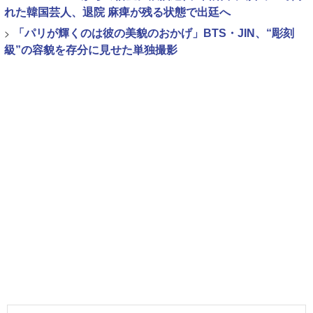
れた韓国芸人、退院 麻痺が残る状態で出廷へ
>
「パリが輝くのは彼の美貌のおかげ」BTS・JIN、“彫刻
級”の容貌を存分に見せた単独撮影