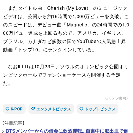
またタイトル曲「Cherish (My Love)」のミュージック
ビデオは、公開から約16時間で1,000万ビューを突破。こ
のスピードは、デビュー曲「Magnetic」の24時間での1,0
00万ビュー達成を上回るもので、アメリカ、イギリス、
ブラジル、カナダなど多数の国でYouTubeの人気急上昇
動画「トップ10」にランクインしている。
なおILLITは10月23日、ソウルのオリンピック公園オリ
ンピックホールでファンショーケースを開催する予定
だ。
《ハララ書房》
K-POP
エンタメトピックス
トップトピックス
【注目記事】
>
BTSメンバーからの借金に飲酒運転...自粛中に脳出血で倒