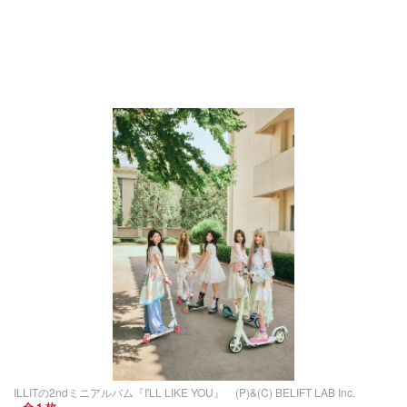
ILLITの2ndミニアルバム『I'LL LIKE YOU』 (P)&(C) BELIFT LAB Inc.