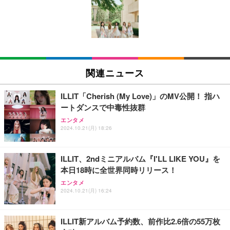
い 跳ね上げ式アームレスト コンパクト 約105度ロッ
EV3240X-WT | 31.5型4K UHD・USB Type-C・ホワ
回使い捨て 無香料 ホワイト 300枚
キング pc 事務椅子 360度回転 座面昇降 強化ナイロ
イト
ン樹脂ベース 通気性メッシュ 在宅ワーク H-WY01
￥3,373
￥5,699
￥105,595
(黒網+黒枠+黒足)
EIZO ビジネス向けプレミアムモニター | FlexScan
SIHOO B100 オフィスチェア／デスクチェア メッシ
Amazonベーシック ペットシーツ 厚型 ワイド 42枚
EV2740X-WT | 27.0型4K UHD・USB Type-C・ホワ
ュチェア 人間工学 疲れない ブラック
x2袋(84枚) ホワイト(吸収面:ライトブルー)
関連ニュース
イト
￥27,999
￥3,234
￥109,572
ILLIT「Cherish (My Love)」のMV公開！ 指ハ
ートダンスで中毒性抜群
Sezlife オフィスチェア デスクチェア 疲れない テレ
【純正品】27"ゲーミングモニター DualSense 充電
ネオ・ルーライフ ネオ・オムツ L 中型犬用 26枚入
エンタメ
ワーク チェア 強化バックレスト 30度ロッキング機
フック付き（CFI-ZDM1J）
り 単品
2024.10.21(月) 18:26
能 人間工学 椅子 腰サポート 90度跳ね上げ式アーム
レスト 3Dヘッドレスト ハンガー付き 高反発クッシ
￥49,979
￥1,800
￥7,680
ョン PCチェア 通気性メッシュ ゲーミング/勉強/事
ILLIT、2ndミニアルバム『I'LL LIKE YOU』を
務用 おしゃれ パソコンチェア (ブラック)
本日18時に全世界同時リリース！
Sezlife オフィスチェア デスクチェア 疲れない テレ
【整備済み品】Dell E2724HS 27インチ 液晶モニタ
Smart Basic(スマートベーシック) 【Amazon.co.jp
エンタメ
ワーク チェア 強化バックレスト 30度ロッキング機
ー フルHD（1920×1080）VA 非光沢 HDMI/DisplayP
限定】 Smart Basic アイリスオーヤマ ペットシーツ
2024.10.21(月) 16:24
能 人間工学 椅子 腰サポート 90度跳ね上げ式アーム
ort/VGA スピーカー内蔵 高さ調整 スイベル VESA対
超厚型 お徳用 ワイド 100枚入 (x 1) (ケース販売)
レスト 3Dヘッドレスト ハンガー付き 高反発クッシ
応 ComfortView ビジネス向け
￥7,680
￥15,800
￥3,670
ョン PCチェア 通気性メッシュ ゲーミング/勉強/事
ILLIT新アルバム予約数、前作比2.6倍の55万枚
務用 おしゃれ パソコンチェア (ホワイト)