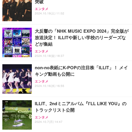
突破
ANDWINT オフィスチェア デスクチェア 肘なし メ
【MiniLED/24.5inch/280Hz/FHD】GRAPHT THE S
アイリスオーヤマ ペットシーツ 超厚型 お徳用 レギ
ッシュ 通気性 ランバーサポート付き 腰サポート ガ
HOOTER Gaming Monitor 24” Essential ゲーミン
エンタメ
ュラー 200枚入【Amazon.co.jp限定】
ス圧無段階昇降 360度回転 キャスター付き コンパク
グモニター QD 24.5インチ 1ms FHD 量子ドット 残
2024.10.19(土) 11:02
ト 幅52×奥行58.5×高さ84～96cm テレワーク 在宅
像低減 (3年保証 | 輝点保証 | 日本メーカー)
￥3,731
￥4,139
￥34,980
勤務 ブラック
大反響の「NHK MUSIC EXPO 2024」完全版が
放送決定！ ILLITや新しい学校のリーダーズな
どが集結
エンタメ
2024.10.18(金) 18:37
non-no表紙にK-POPの注目株「ILLIT」！ メイ
キング動画も公開に
エンタメ
2024.10.16(水) 16:55
ILLIT、2ndミニアルバム『I'LL LIKE YOU』の
トラックリスト公開
エンタメ
2024.10.7(月) 14:47