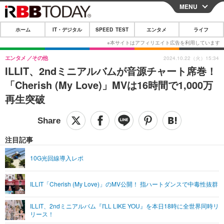
MENU
CLOSE
ホーム
IT・デジタル
SPEED TEST
エンタメ
ライフ
ホーム
IT・デジタル
エンタメ
その他
2024.10.22（火）15:34
ILLIT、2ndミニアルバムが音源チャート席巻！
IT・デジタルTOP
スマートフォン
SPEED TEST
「Cherish (My Love)」MVは16時間で1,000万
ネタ
ガジェット・ツール
再生突破
エンタメ
ショッピング
その他
エンタメTOP
映画・ドラマ
ライフ
韓流・K-POP
韓国・芸能
注目記事
ライフTOP
グルメ
リリース一覧
音楽
スポーツ
10G光回線導入レポ
ペット
ショッピング
プッシュ通知の停止方法
グラビア
ブログ
その他
ILLIT「Cherish (My Love)」のMV公開！ 指ハートダンスで中毒性抜群
ショッピング
その他
ILLIT、2ndミニアルバム『I'LL LIKE YOU』を本日18時に全世界同時リ
リース！